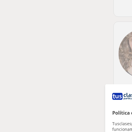
Política
Tusclases
funcionami