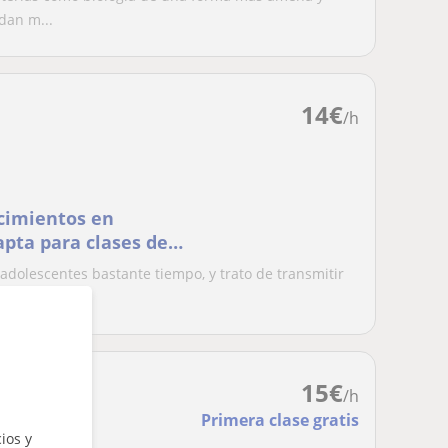
dan m...
14
€
/h
cimientos en
apta para clases de
adolescentes bastante tiempo, y trato de transmitir
...
15
€
/h
Primera clase gratis
ios y