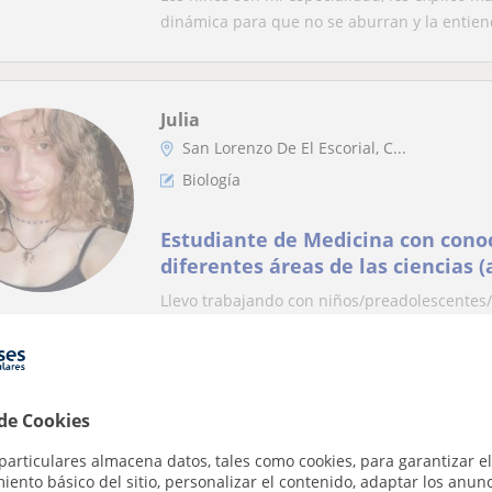
dinámica para que no se aburran y la entien
Julia
San Lorenzo De El Escorial, C...
Biología
Estudiante de Medicina con cono
diferentes áreas de las ciencias (
Lengua e Historia nivel ESO/BTO)
Llevo trabajando con niños/preadolescentes/
todas las herramientas de estudio que he obt
 de Cookies
Jade
Galapagar, Alpedrete, Collado...
particulares almacena datos, tales como cookies, para garantizar el
ento básico del sitio, personalizar el contenido, adaptar los anunc
Biología