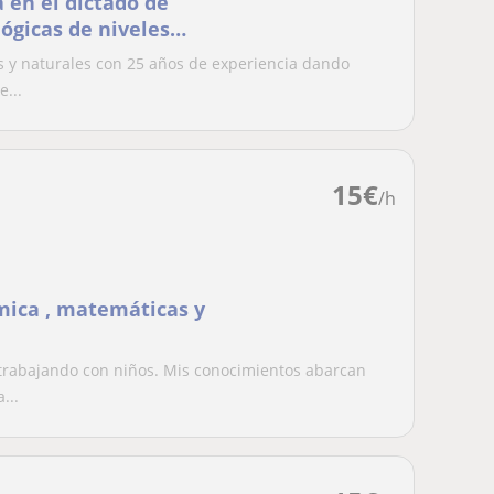
a en el dictado de
lógicas de niveles
as y naturales con 25 años de experiencia dando
e...
15
€
/h
ímica , matemáticas y
 trabajando con niños. Mis conocimientos abarcan
...