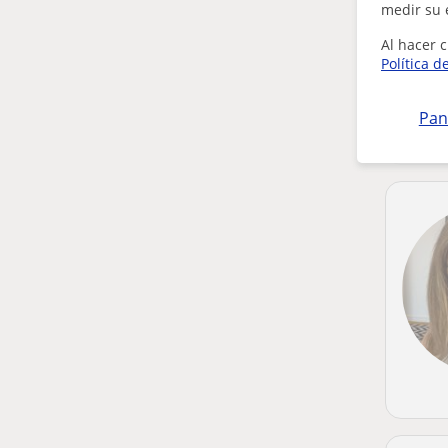
medir su 
Al hacer c
Política d
Pan