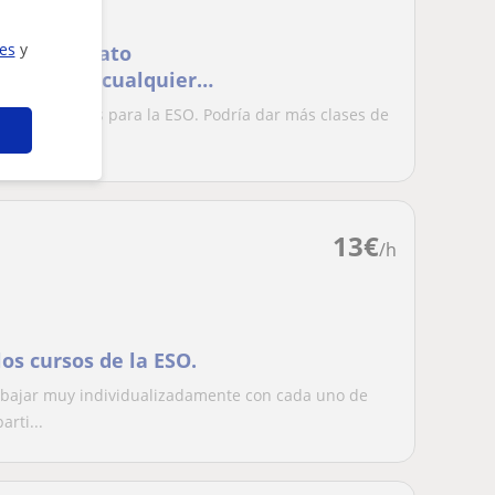
ies
y
n bachillerato
sición de cualquier
intas materias para la ESO. Podría dar más clases de
13
€
/h
los cursos de la ESO.
rabajar muy individualizadamente con cada uno de
rti...