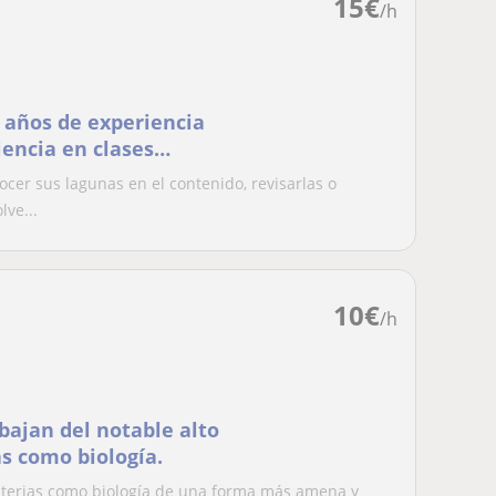
15
€
/h
2 años de experiencia
iencia en clases
cer sus lagunas en el contenido, revisarlas o
lve...
10
€
/h
bajan del notable alto
s como biología.
materias como biología de una forma más amena y