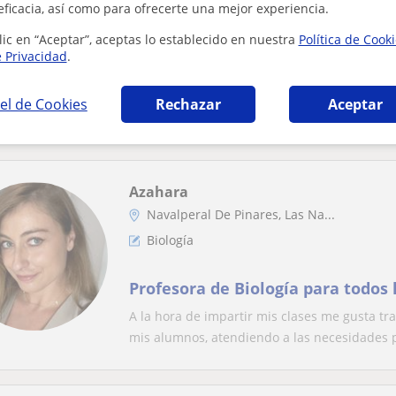
eficacia, así como para ofrecerte una mejor experiencia.
lic en “Aceptar”, aceptas lo establecido en nuestra
Política de Cook
Soy estudiante de veterinaria co
e Privacidad
.
aprobado con buenas notas. Dispo
nivel hasta primero de bachille
Experiencia de 2 meses dando clases de dist
el de Cookies
Rechazar
Aceptar
manera virtual o presencial, utilizando, ju...
Azahara
Navalperal De Pinares, Las Na...
Biología
Profesora de Biología para todos 
A la hora de impartir mis clases me gusta t
mis alumnos, atendiendo a las necesidades pa