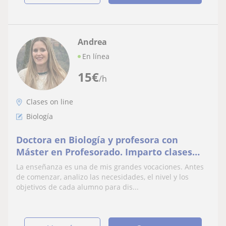
Andrea
En línea
15
€
/h
Clases on line
Biología
Doctora en Biología y profesora con
Máster en Profesorado. Imparto clases
online de Biología, Química y Bioquímica
La enseñanza es una de mis grandes vocaciones. Antes
para ESO, Bachi
de comenzar, analizo las necesidades, el nivel y los
objetivos de cada alumno para dis...