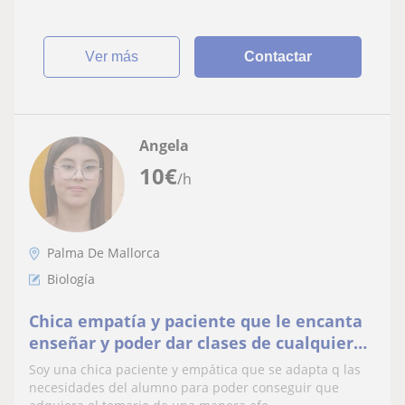
ver más
Contactar
Angela
10
€
/h
Palma De Mallorca
Biología
Chica empatía y paciente que le encanta
enseñar y poder dar clases de cualquier
materia desde primaria hasta 2 de
Soy una chica paciente y empática que se adapta q las
bachillerato.
necesidades del alumno para poder conseguir que