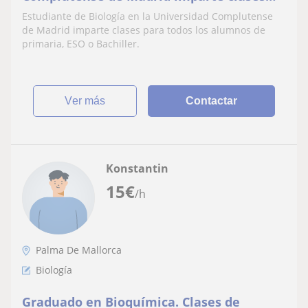
para todos los alumnos de primaria, ESO o
Estudiante de Biología en la Universidad Complutense
Bachiller
de Madrid imparte clases para todos los alumnos de
primaria, ESO o Bachiller.
ver más
Contactar
Konstantin
15
€
/h
Palma De Mallorca
Biología
Graduado en Bioquímica. Clases de