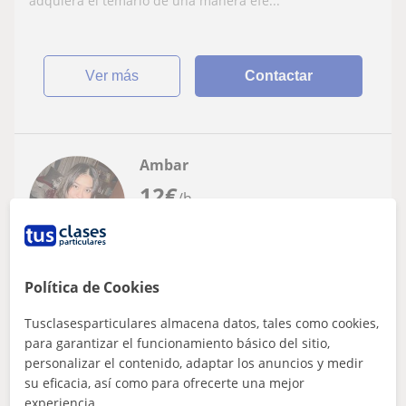
adquiera el temario de una manera efe...
ver más
Contactar
Ambar
12
€
/h
Palma De Mallorca
Política de Cookies
Biología
Tusclasesparticulares almacena datos, tales como cookies,
Soy estudiante de Biología en la UIB, en
para garantizar el funcionamiento básico del sitio,
tercer año. He trabajado de niñera tanto
personalizar el contenido, adaptar los anuncios y medir
de bebes como de niños pequeños.
su eficacia, así como para ofrecerte una mejor
Me adapto a los horarios disponibles y a lo que
experiencia.