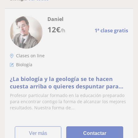
Daniel
12
€
/h
1ª clase gratis
Clases on line
Biología
¿La biología y la geología se te hacen
cuesta arriba o quieres despuntar para
llegar preparado a la EBAU? Yo te ayudo
Profesor particular formado en la educación preparado
para encontrar contigo la forma de alcanzar los mejores
resultados. Nuestra forma de...
ver más
Contactar