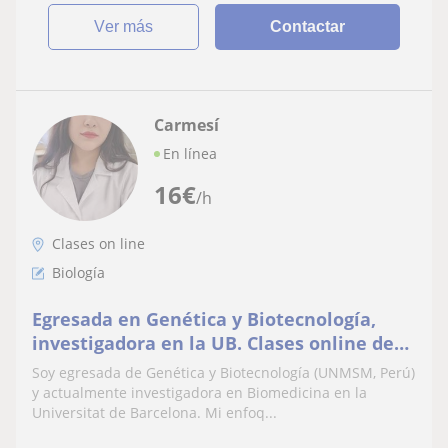
ver más
Contactar
Carmesí
En línea
16
€
/h
Clases on line
Biología
Egresada en Genética y Biotecnología,
investigadora en la UB. Clases online de
Biología y Genética para todos los niveles
Soy egresada de Genética y Biotecnología (UNMSM, Perú)
✨
y actualmente investigadora en Biomedicina en la
Universitat de Barcelona. Mi enfoq...