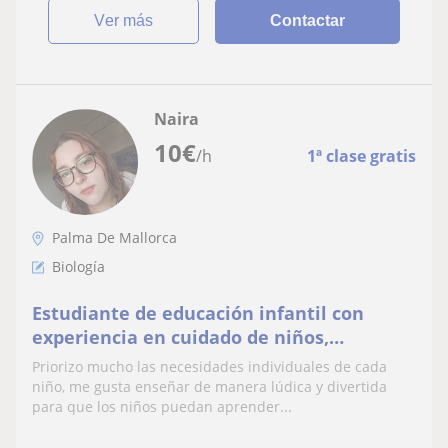
ver más
Contactar
Naira
10
€
/h
1ª clase gratis
Palma De Mallorca
Biología
Estudiante de educación infantil con
experiencia en cuidado de niños,
actividades lúdicas y refuerzo escolar.
Priorizo mucho las necesidades individuales de cada
niño, me gusta enseñar de manera lúdica y divertida
para que los niños puedan aprender...