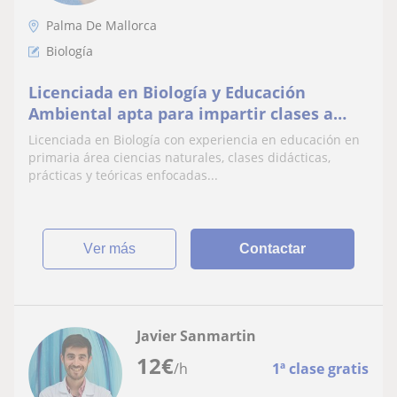
Palma De Mallorca
Biología
Licenciada en Biología y Educación
Ambiental apta para impartir clases a
todas las edades
Licenciada en Biología con experiencia en educación en
primaria área ciencias naturales, clases didácticas,
prácticas y teóricas enfocadas...
ver más
Contactar
Javier Sanmartin
12
€
/h
1ª clase gratis