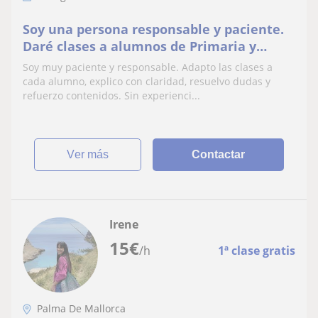
Soy una persona responsable y paciente.
Daré clases a alumnos de Primaria y
primeros cursos de la ESO.
Soy muy paciente y responsable. Adapto las clases a
cada alumno, explico con claridad, resuelvo dudas y
refuerzo contenidos. Sin experienci...
ver más
Contactar
Irene
15
€
/h
1ª clase gratis
Palma De Mallorca