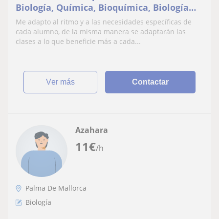
Biología, Química, Bioquímica, Biología
molecular además de Inglés (B2/C1) y
Me adapto al ritmo y a las necesidades específicas de
alemán (nativo). Desde primaria a
cada alumno, de la misma manera se adaptarán las
estudiantes de carrera
clases a lo que beneficie más a cada...
ver más
Contactar
Azahara
11
€
/h
Palma De Mallorca
Biología