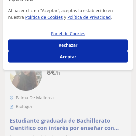
necesites. A parte de saber sobre Biología, también soy
buena en Química e Ingles (B2.2). B...
Al hacer clic en “Aceptar”, aceptas lo establecido en
nuestra
Política de Cookies
y
Política de Privacidad
.
ver más
Contactar
Panel de Cookies
Rechazar
Aceptar
Isabel
8
€
/h
Palma De Mallorca
Biología
Estudiante graduada de Bachillerato
Científico con interés por enseñar con
pasión y paciencia.