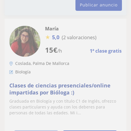
Publicar anuncio
María
★
5,0
(2 valoraciones)
15
€
/h
1ª clase gratis
Coslada, Palma De Mallorca
Biología
Clases de ciencias presenciales/online
impartidas por Bióloga :)
Graduada en Biología y con título C1 de Inglés, ofrezco
clases particulares y ayuda con los deberes para
personas de todas las edades. Mi i...