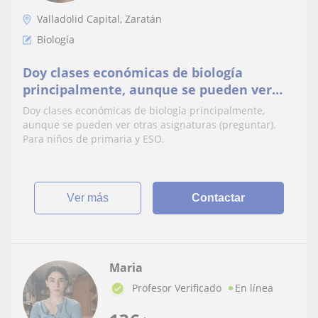
Valladolid Capital, Zaratán
Biología
Doy clases económicas de biología
principalmente, aunque se pueden ver
otras asignaturas (preguntar). Para niños
Doy clases económicas de biología principalmente,
de primaria y ESO
aunque se pueden ver otras asignaturas (preguntar).
Para niños de primaria y ESO.
ver más
Contactar
Maria
Profesor Verificado
En línea