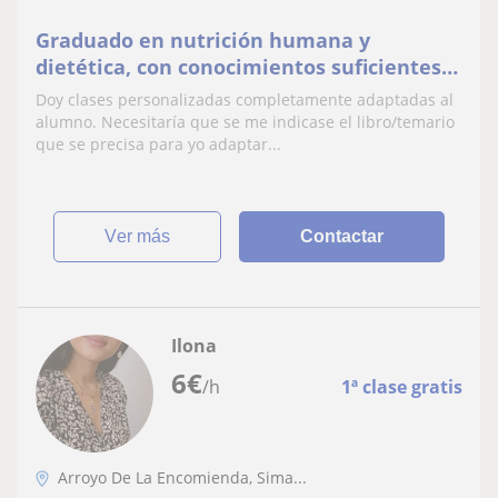
Graduado en nutrición humana y
dietética, con conocimientos suficientes
de materias básicas, actualmente
Doy clases personalizadas completamente adaptadas al
opositando para bombero.
alumno. Necesitaría que se me indicase el libro/temario
que se precisa para yo adaptar...
ver más
Contactar
Ilona
6
€
/h
1ª clase gratis
Arroyo De La Encomienda, Sima...