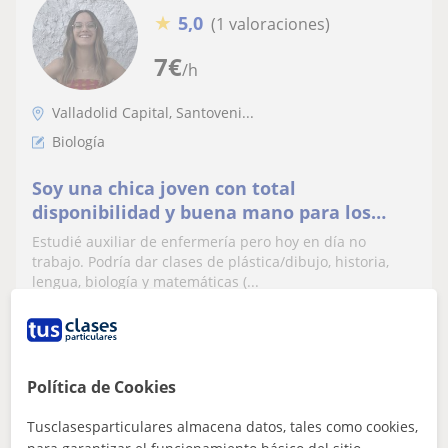
★
5,0
(1 valoraciones)
7
€
/h
Valladolid Capital, Santoveni...
Biología
Soy una chica joven con total
disponibilidad y buena mano para los
niños
Estudié auxiliar de enfermería pero hoy en día no
trabajo. Podría dar clases de plástica/dibujo, historia,
lengua, biología y matemáticas (...
ver más
Contactar
Política de Cookies
Tusclasesparticulares almacena datos, tales como cookies,