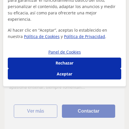
para garantizar el funcionamiento básico del sitio,
Daniel
personalizar el contenido, adaptar los anuncios y medir
12
€
su eficacia, así como para ofrecerte una mejor
/h
1ª clase gratis
experiencia.
Al hacer clic en “Aceptar”, aceptas lo establecido en
nuestra
Política de Cookies
y
Política de Privacidad
.
Valladolid Capital, Zaratán
Biología
Panel de Cookies
Estudiante de enfermería ofrece clases en
Rechazar
todo lo referente a biología,
química...además de apoyo para cualquier
Aceptar
Dispongo de amplia experiencia dando clase a menores,
asignatura de la ESO de ciencias y/o
paciencia y dedicación!Me apasiona mi carrera y me
bachillerato
apasiona enseñar, siempre fomentan...
ver más
Contactar