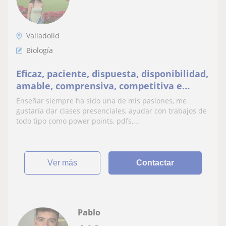
Valladolid
Biología
Eficaz, paciente, dispuesta, disponibilidad,
amable, comprensiva, competitiva e
inteligente
Enseñar siempre ha sido una de mis pasiones, me
gustaría dar clases presenciales, ayudar con trabajos de
todo tipo como power points, pdfs,...
ver más
Contactar
Pablo