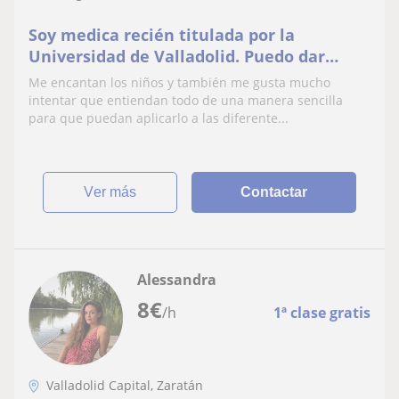
Soy medica recién titulada por la
Universidad de Valladolid. Puedo dar
clases de química y de matemáticas, de
Me encantan los niños y también me gusta mucho
biología y anatomía
intentar que entiendan todo de una manera sencilla
para que puedan aplicarlo a las diferente...
ver más
Contactar
Alessandra
8
€
/h
1ª clase gratis
Valladolid Capital, Zaratán