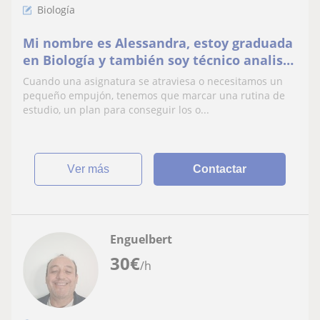
Biología
Mi nombre es Alessandra, estoy graduada
en Biología y también soy técnico analista
de laboratorio clínico y biomédico.
Cuando una asignatura se atraviesa o necesitamos un
Ofrezco clases de apoyo a estudiantes de
pequeño empujón, tenemos que marcar una rutina de
primaria, ESO, bachillerato, entre otros
estudio, un plan para conseguir los o...
ver más
Contactar
Enguelbert
30
€
/h