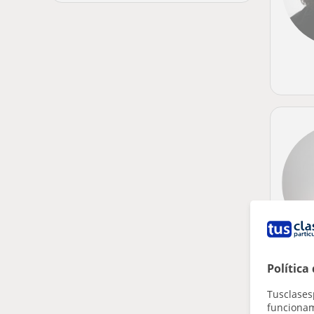
Política
Tusclases
funcionami