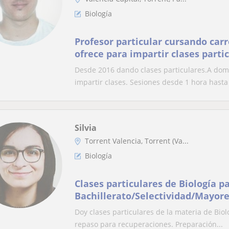
Biología
Profesor particular cursando carr
ofrece para impartir clases parti
Mates,Física,Química Biología y
Desde 2016 dando clases particulares.A domi
relacionadas con Ciencias.Posibil
impartir clases. Sesiones desde 1 hora hasta 
hasta 1er curso de Carrera
Silvia
Torrent Valencia, Torrent (Va...
Biología
Clases particulares de Biología p
Bachillerato/Selectividad/Mayore
Doy clases particulares de la materia de Biol
repaso para recuperaciones. Preparación...