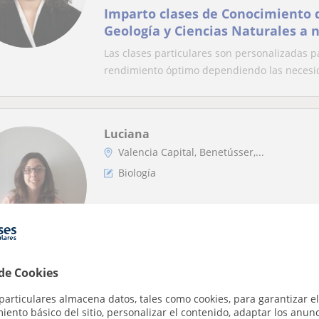
Imparto clases de Conocimiento d
Geología y Ciencias Naturales a n
ESO y Bachillerato por Valencia y
Las clases particulares son personalizadas
que las clases sean presenciales
rendimiento óptimo dependiendo las necesida
desplazarme a la casa del alumn
Luciana
Valencia Capital, Benetússer,...
Biología
Lic. en Biotecnología refuerzo p
Soy Licenciada en Biotecnología, tengo exper
investigación. Apasionada de la biología, quím
 de Cookies
particulares almacena datos, tales como cookies, para garantizar el
ento básico del sitio, personalizar el contenido, adaptar los anunc
Inma