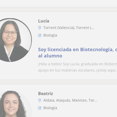
Lucía
Torrent (Valencia), Torrent (...
Biología
Soy licenciada en Biotecnología,
al alumno
¡Hola a todos! Soy Lucía, graduada en Biotecn
apoyo en tus materias escolares, ¡estoy aquí..
Beatriz
Aldaia, Alaquàs, Manises, Tor...
Biología