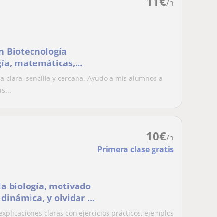
11
€
/h
n Biotecnología
gía, matemáticas,
enciano a estudiantes
 clara, sencilla y cercana. Ayudo a mis alumnos a
s...
10
€
/h
Primera clase gratis
la biología, motivado
dinámica, y olvidar la
xplicaciones claras con ejercicios prácticos, ejemplos