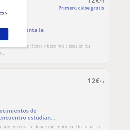
/h
Primera clase gratis
ies
y
que le encanta la
ijos. Teoría y práctica y baso mis clases en los
...
12
€
/h
ocimientos de
e encuentro estudiando
un primer contacto donde me informo de los temas a