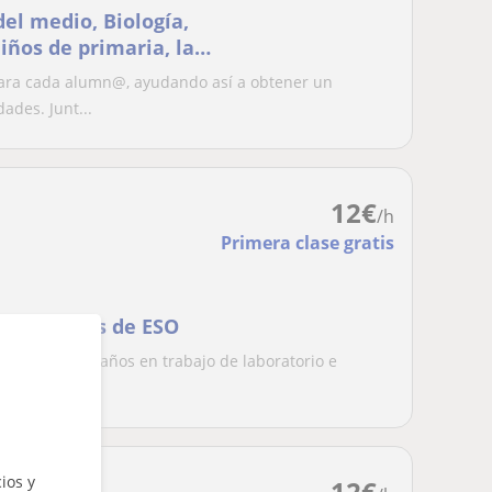
el medio, Biología,
iños de primaria, la
 alrededores. Prefiero
 para cada alumn@, ayudando así a obtener un
, pudiendo
des. Junt...
@.
12
€
/h
Primera clase gratis
ara alumnos de ESO
iencia de dos años en trabajo de laboratorio e
ic...
ios y
12
€