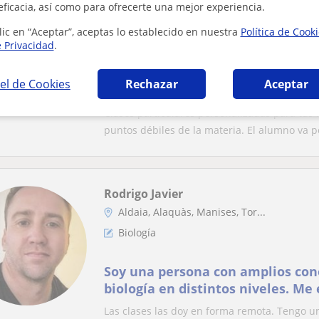
eficacia, así como para ofrecerte una mejor experiencia.
Valencia Ciudad, Alaquàs, Ald...
lic en “Aceptar”, aceptas lo establecido en nuestra
Política de Cook
Biología
e Privacidad
.
Estudiante de biotecnologia a la 
el de Cookies
Rechazar
Aceptar
divulgación y los niños.
Clases particulares personalizadas para tus h
puntos débiles de la materia. El alumno va po
Rodrigo Javier
Aldaia, Alaquàs, Manises, Tor...
Biología
Soy una persona con amplios con
biología en distintos niveles. M
el tercer año de licenciatura.
Las clases las doy en forma remota. Tengo 