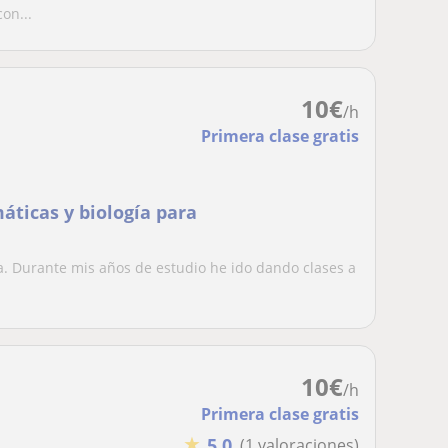
on...
10
€
/h
Primera clase gratis
áticas y biología para
a. Durante mis años de estudio he ido dando clases a
10
€
/h
Primera clase gratis
★
5,0
(1 valoraciones)