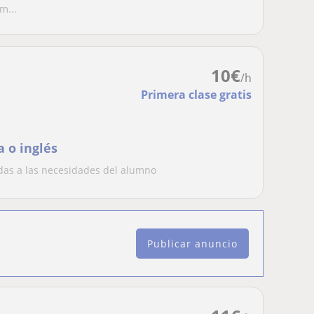
m...
10
€
/h
Primera clase gratis
a o inglés
das a las necesidades del alumno
Publicar anuncio