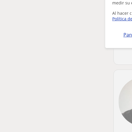
medir su 
Al hacer c
Política d
Pan