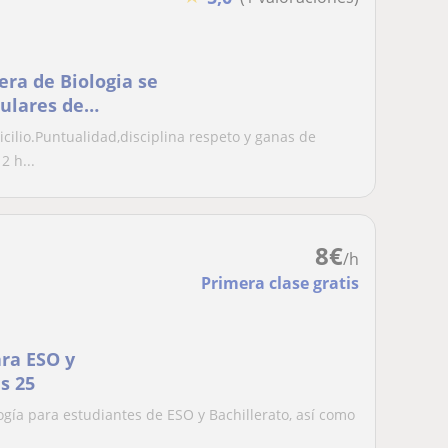
era de Biologia se
culares de
 demás asignaturas
cilio.Puntualidad,disciplina respeto y ganas de
idad de impartir
2 h...
8
€
/h
Primera clase gratis
ara ESO y
s 25
ogía para estudiantes de ESO y Bachillerato, así como