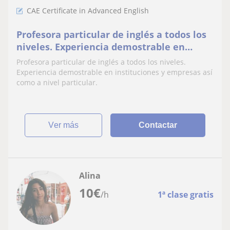
CAE Certificate in Advanced English
Profesora particular de inglés a todos los
niveles. Experiencia demostrable en
instituciones y empresas así como a nivel
Profesora particular de inglés a todos los niveles.
particular
Experiencia demostrable en instituciones y empresas así
como a nivel particular.
ver más
Contactar
Alina
10
€
/h
1ª clase gratis