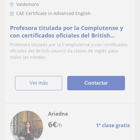
Valdemoro
CAE Certificate in Advanced English
Profesora titulada por la Complutense y
con certificados oficiales del British
council da clases de inglés para todas las
Profesora titulada por la Complutense y con certificados
edades
oficiales del British council da clases de inglés para
todas las edades.
ver más
Contactar
Ariadna
6
€
/h
1ª clase gratis