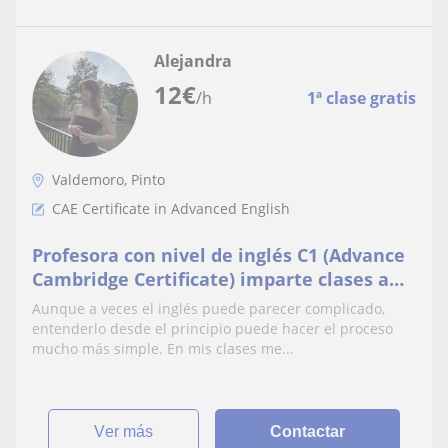
Alejandra
12
€
/h
1ª clase gratis
Valdemoro, Pinto
CAE Certificate in Advanced English
Profesora con nivel de inglés C1 (Advance
Cambridge Certificate) imparte clases a
niños y niñas de todas las edades
Aunque a veces el inglés puede parecer complicado,
entenderlo desde el principio puede hacer el proceso
mucho más simple. En mis clases me...
ver más
Contactar