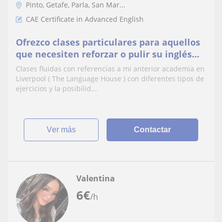
Pinto, Getafe, Parla, San Mar...
CAE Certificate in Advanced English
Ofrezco clases particulares para aquellos
que necesiten reforzar o pulir su inglés
para llegar a un nivel más alto
Clases fluidas con referencias a mi anterior academia en
Liverpool ( The Language House ) con diferentes tipos de
ejercicios y la posibilid...
ver más
Contactar
Valentina
6
€
/h