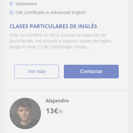
Valdemoro
CAE Certificate in Advanced English
CLASES PARTICULARES DE INGLÉS
Hola, mi nombre es Alina, y estoy en segundo de
bachillerato, me ofrezco a impartir clases de inglés,
tengo el nivel C1 de Cambridge. Tengo...
ver más
Contactar
Alejandro
13
€
/h