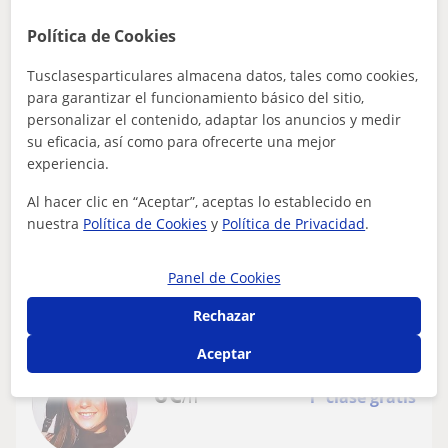
Valdemoro
Política de Cookies
CAE Certificate in Advanced English
Tusclasesparticulares almacena datos, tales como cookies,
para garantizar el funcionamiento básico del sitio,
Profesora inglés a los niño estilo Abeka
personalizar el contenido, adaptar los anuncios y medir
A veces tu niño sabe muchas palabras pero no se atreve
su eficacia, así como para ofrecerte una mejor
hablar inglés delante la gente? No te preocupéis, con
experiencia.
Abeka todos son más fáciles, A...
Al hacer clic en “Aceptar”, aceptas lo establecido en
nuestra
Política de Cookies
y
Política de Privacidad
.
ver más
Contactar
Panel de Cookies
Rechazar
Aceptar
Yaiza
6
€
/h
1ª clase gratis