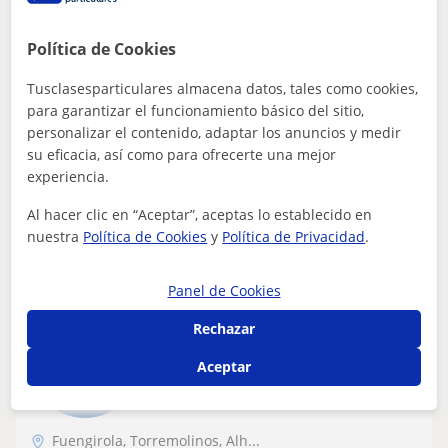
Matemáticas: Matemáticas básicas, Cálculo
Política de Cookies
Clases particulares
Tusclasesparticulares almacena datos, tales como cookies,
Hola! Soy Ingeniera y una apasionada de la enseñanza y
para garantizar el funcionamiento básico del sitio,
la evolución del alumno. Llevo ya 10 años dando clases
personalizar el contenido, adaptar los anuncios y medir
particulares a niñ@s de todas...
su eficacia, así como para ofrecerte una mejor
experiencia.
Al hacer clic en “Aceptar”, aceptas lo establecido en
ver más
Contactar
nuestra
Política de Cookies
y
Política de Privacidad
.
Panel de Cookies
Nelson
Rechazar
15
€
/h
Aceptar
Fuengirola, Torremolinos, Alh...