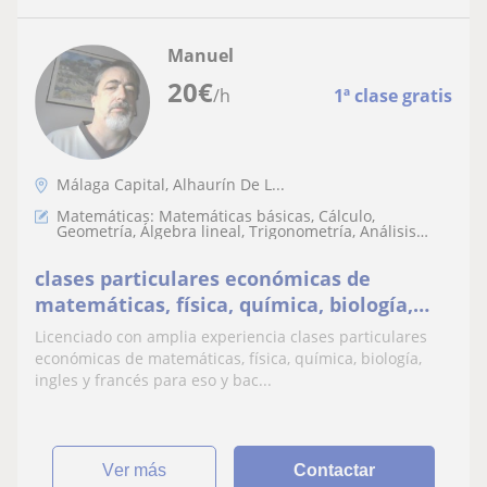
Manuel
20
€
/h
1ª clase gratis
Málaga Capital, Alhaurín De L...
Matemáticas: Matemáticas básicas, Cálculo,
Geometría, Álgebra lineal, Trigonometría, Análisis
numérico, Teoría de números, LaTeX, Matemáticas
discretas
clases particulares económicas de
matemáticas, física, química, biología,
ingles y francés para eso y bachillerato
Licenciado con amplia experiencia clases particulares
económicas de matemáticas, física, química, biología,
ingles y francés para eso y bac...
ver más
Contactar