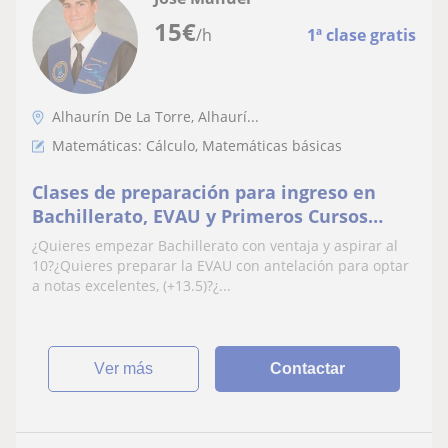
15
€
/h
1ª clase gratis
Alhaurín De La Torre, Alhaurí...
Matemáticas: Cálculo, Matemáticas básicas
Clases de preparación para ingreso en
Bachillerato, EVAU y Primeros Cursos
Ingeniería
¿Quieres empezar Bachillerato con ventaja y aspirar al
10?¿Quieres preparar la EVAU con antelación para optar
a notas excelentes, (+13.5)?¿...
ver más
Contactar