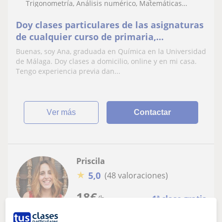
Trigonometría, Análisis numérico, Matemáticas
básicas
Doy clases particulares de las asignaturas
de cualquier curso de primaria,
secundaria y bachillerato (selectividad)
Buenas, soy Ana, graduada en Química en la Universidad
de Málaga. Doy clases a domicilio, online y en mi casa.
Tengo experiencia previa dan...
ver más
Contactar
Priscila
★
5,0
(48 valoraciones)
18
€
/h
1ª clase gratis
Málaga Ciudad, Alhaurín De La...