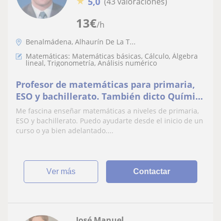
★
5,0
(43 valoraciones)
13
€
/h
Benalmádena, Alhaurín De La T...
Matemáticas: Matemáticas básicas, Cálculo, Álgebra
lineal, Trigonometría, Análisis numérico
Profesor de matemáticas para primaria,
ESO y bachillerato. También dicto Química
y física para ESO
Me fascina enseñar matemáticas a niveles de primaria,
ESO y bachillerato. Puedo ayudarte desde el inicio de un
curso o ya bien adelantado....
ver más
Contactar
José Manuel