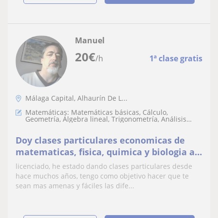
Manuel
20
€
/h
1ª clase gratis
Málaga Capital, Alhaurín De L...
Matemáticas: Matemáticas básicas, Cálculo,
Geometría, Álgebra lineal, Trigonometría, Análisis
numérico, Teoría de números, LaTeX, Matemáticas
discretas
Doy clases particulares economicas de
matematicas, fisica, quimica y biologia a
nivel de eso y Bachillerato
licenciado, he estado dando clases particulares desde
hace muchos años, tengo como objetivo hacer que te
sean mas amenas y fáciles las dife...