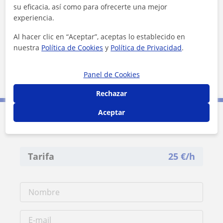
su eficacia, así como para ofrecerte una mejor
experiencia.
¿Quieres saber más de Marieli?
Datos verificados
Al hacer clic en “Aceptar”, aceptas lo establecido en
★
★
★
★
★
5 valoraciones
nuestra
Política de Cookies
y
Política de Privacidad
.
Ver perfil
Panel de Cookies
Rechazar
Aceptar
Contacta con Marieli
Tarifa
25
€/h