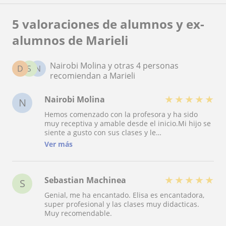
5 valoraciones de alumnos y ex-
alumnos de Marieli
Nairobi Molina y otras 4 personas
D
S
N
recomiendan a Marieli
★
★
★
★
★
Nairobi Molina
N
Hemos comenzado con la profesora y ha sido
muy receptiva y amable desde el inicio.Mi hijo se
siente a gusto con sus clases y le
encantan.Ademas es flexible a la hora de
Ver más
organizar las citas con tiempo.
★
★
★
★
★
Sebastian Machinea
S
Genial, me ha encantado. Elisa es encantadora,
super profesional y las clases muy didacticas.
Muy recomendable.