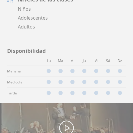
Niños
Adolescentes
Adultos
Disponibilidad
Lu
Ma
Mi
Ju
Vi
Sá
Do
Mañana
Mediodía
Tarde