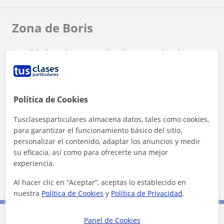
Zona de Boris
Localidades a las que se desplaza para dar clase
San Vicente del Raspeig
Alicante (Ciudad)
Política de Cookies
+
−
Tusclasesparticulares almacena datos, tales como cookies,
para garantizar el funcionamiento básico del sitio,
personalizar el contenido, adaptar los anuncios y medir
su eficacia, así como para ofrecerte una mejor
experiencia.
2 km
Al hacer clic en “Aceptar”, aceptas lo establecido en
1 mi
Leaflet
| ©
OpenStreetMap
contributors
nuestra
Política de Cookies
y
Política de Privacidad
.
Panel de Cookies