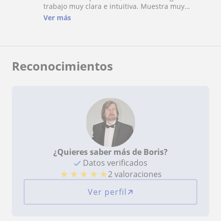
trabajo muy clara e intuitiva. Muestra muy
implicado con tu progreso. Su profesionalidad y
Ver más
esfuerzo hacen que el aprendizaje con el sea
ameno y divertido. Lo recomiendo 100%!!!!!!!!
Reconocimientos
¿Quieres saber más de Boris?
Datos verificados
★
★
★
★
★
2 valoraciones
Ver perfil