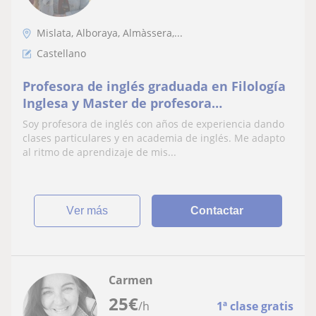
Mislata, Alboraya, Almàssera,...
Castellano
Profesora de inglés graduada en Filología
Inglesa y Master de profesora
especialidad inglés
Soy profesora de inglés con años de experiencia dando
clases particulares y en academia de inglés. Me adapto
al ritmo de aprendizaje de mis...
ver más
Contactar
Carmen
25
€
/h
1ª clase gratis