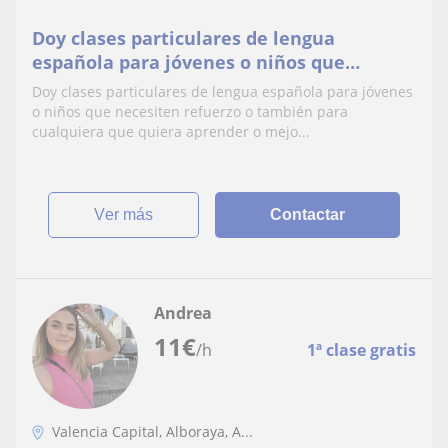
Doy clases particulares de lengua
española para jóvenes o niños que
necesiten refuerzo o también para
Doy clases particulares de lengua española para jóvenes
cualquiera que quiera aprender o mejorar
o niños que necesiten refuerzo o también para
cualquiera que quiera aprender o mejo...
ver más
Contactar
Andrea
11
€
/h
1ª clase gratis
Valencia Capital, Alboraya, A...