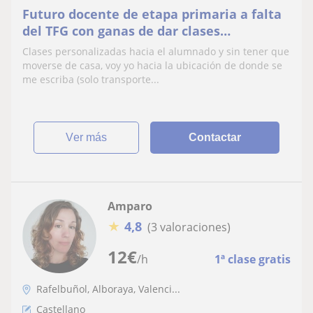
Futuro docente de etapa primaria a falta
del TFG con ganas de dar clases
particulares
Clases personalizadas hacia el alumnado y sin tener que
moverse de casa, voy yo hacia la ubicación de donde se
me escriba (solo transporte...
ver más
Contactar
Amparo
★
4,8
(3 valoraciones)
12
€
/h
1ª clase gratis
Rafelbuñol, Alboraya, Valenci...
Castellano