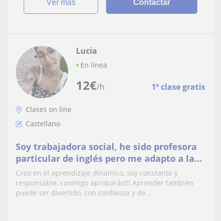
ver más
Contactar
Lucia
En línea
12
€
/h
1ª clase gratis
Clases on line
Castellano
Soy trabajadora social, he sido profesora
particular de inglés pero me adapto a la
materia que sea necesaria.
Creo en el aprendizaje dinámico, soy constante y
responsable, conmigo aprobarás!!! Aprender también
puede ser divertido, con confianza y de...