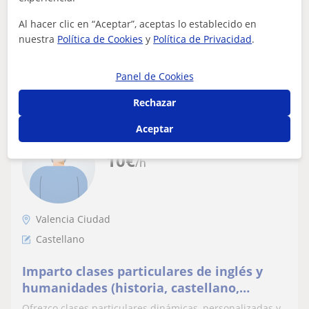
idiomas (inglés, francés, castellano y...
Al hacer clic en “Aceptar”, aceptas lo establecido en
nuestra
Política de Cookies
y
Política de Privacidad
.
ver más
Contactar
Panel de Cookies
Rechazar
Aceptar
Emma
10
€
/h
Valencia Ciudad
Castellano
Imparto clases particulares de inglés y
humanidades (historia, castellano,
valenciano y francés) en Valencia. Online
Ofrezco clases particulares dinámicas, personalizadas y