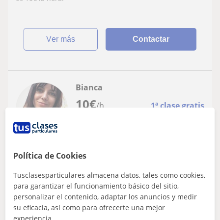
ver más
Contactar
Bianca
10
€
/h
1ª clase gratis
Valencia Capital, Alboraya, A...
Política de Cookies
Castellano
Tusclasesparticulares almacena datos, tales como cookies,
Profesor de repaso y apoyo escolar tanto
para garantizar el funcionamiento básico del sitio,
de primaria como de secundaria.
personalizar el contenido, adaptar los anuncios y medir
Especializada, sobretodo en idiomas
su eficacia, así como para ofrecerte una mejor
Profesor de repaso y apoyo escolar tanto de primaria
(inglés, francés, castellano y valenciano)
experiencia.
como de secundaria. Especializada, sobretodo en