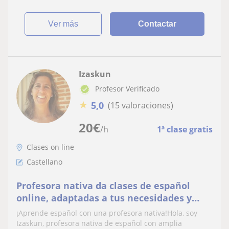
ver más
Contactar
Izaskun
Profesor Verificado
★
5,0
(15 valoraciones)
20
€
/h
1ª clase gratis
Clases on line
Castellano
Profesora nativa da clases de español
online, adaptadas a tus necesidades y
horarios
¡Aprende español con una profesora nativa!Hola, soy
Izaskun, profesora nativa de español con amplia