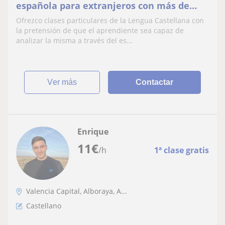
española para extranjeros con más de
cinco años de experiencia.
Ofrezco clases particulares de la Lengua Castellana con
la pretensión de que el aprendiente sea capaz de
analizar la misma a través del es...
ver más
Contactar
Enrique
11
€
/h
1ª clase gratis
Valencia Capital, Alboraya, A...
Castellano