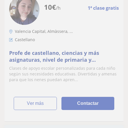
10
€
/h
1ª clase gratis
Valencia Capital, Almàssera, ...
Castellano
Profe de castellano, ciencias y más
asignaturas, nivel de primaria y
secundaria
Clases de apoyo escolar personalizadas para cada niño
según sus necesidades educativas. Divertidas y amenas
para que los nenes puedan apren...
ver más
Contactar