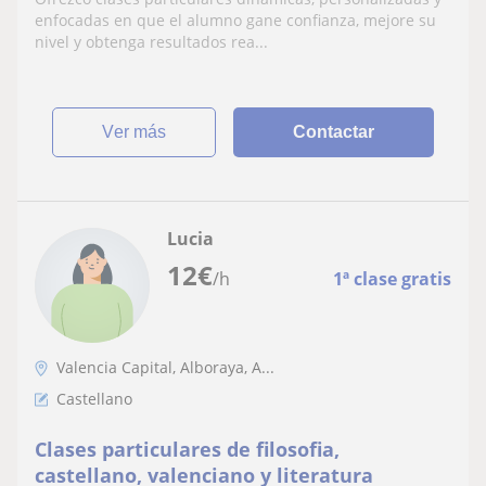
y presencial
enfocadas en que el alumno gane confianza, mejore su
nivel y obtenga resultados rea...
ver más
Contactar
Lucia
12
€
/h
1ª clase gratis
Valencia Capital, Alboraya, A...
Castellano
Clases particulares de filosofia,
castellano, valenciano y literatura