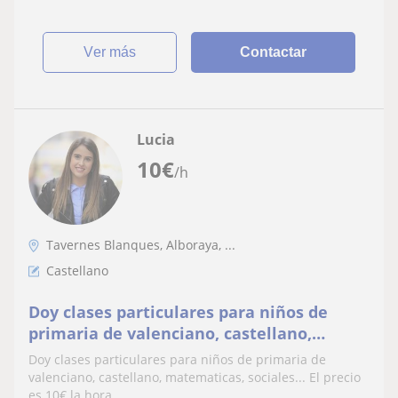
ver más
Contactar
Lucia
10
€
/h
Tavernes Blanques, Alboraya, ...
Castellano
Doy clases particulares para niños de
primaria de valenciano, castellano,
matematicas, sociales... El precio es 10€ la
Doy clases particulares para niños de primaria de
hora
valenciano, castellano, matematicas, sociales... El precio
es 10€ la hora.