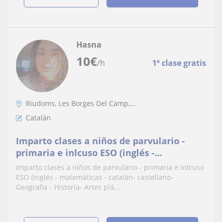
Hasna
10
€
/h
1ª clase gratis
Riudoms, Les Borges Del Camp,...
Catalán
Imparto clases a niños de parvulario -
primaria e inlcuso ESO (inglés -
matemáticas - catalán- castellano-
Imparto clases a niños de parvulario - primaria e inlcuso
Geografia - Historia- Artes plásticas )
ESO (inglés - matemáticas - catalán- castellano-
Geografia - Historia- Artes plá...