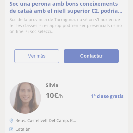
Soc una perona amb bons coneixements
de cataà amb el niell superior C2, podria
ensenyar a alumnes de primaria
Soc de la provincia de Tarragona, no sé on s'haurien de
perfectament
fer les classes, si és aprop podrien ser presencials i sinó
on-line, si soc selecci...
ver más
Contactar
Silvia
10
€
/h
1ª clase gratis
Reus, Castellvell Del Camp, R...
Catalán