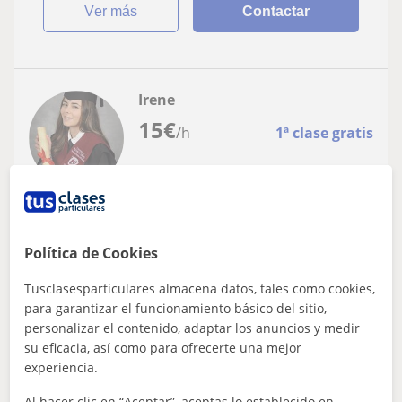
ver más
Contactar
Irene
15
€
/h
1ª clase gratis
Reus, Castellvell Del Camp, R...
Catalán
Política de Cookies
Clases particulares a alumnos de infantil,
Tusclasesparticulares almacena datos, tales como cookies,
primaria y ESO
para garantizar el funcionamiento básico del sitio,
Educadora infantil, llevo más de 7 años dando clases
personalizar el contenido, adaptar los anuncios y medir
particulares de todas las materias a niños y adultos, con
su eficacia, así como para ofrecerte una mejor
muy buenos resultados; tengo...
experiencia.
Al hacer clic en “Aceptar”, aceptas lo establecido en