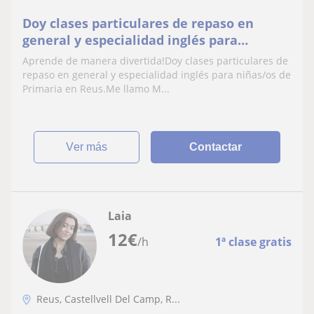
Doy clases particulares de repaso en
general y especialidad inglés para
niñas/os de Primaria en Reus.Aprende de
Aprende de manera divertida!Doy clases particulares de
un modo divertido
repaso en general y especialidad inglés para niñas/os de
Primaria en Reus.Me llamo M...
ver más
Contactar
Laia
12
€
/h
1ª clase gratis
Reus, Castellvell Del Camp, R...