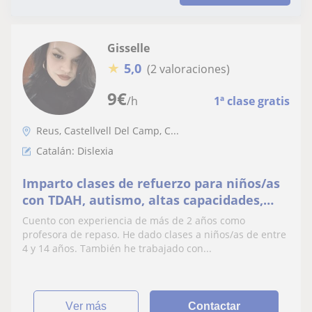
Gisselle
★
5,0
(2 valoraciones)
9
€
/h
1ª clase gratis
Reus, Castellvell Del Camp, C...
Catalán: Dislexia
Imparto clases de refuerzo para niños/as
con TDAH, autismo, altas capacidades,
dislexia, etc
Cuento con experiencia de más de 2 años como
profesora de repaso. He dado clases a niños/as de entre
4 y 14 años. También he trabajado con...
ver más
Contactar