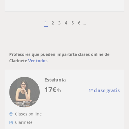
1
2
3
4
5
6
...
Profesores que pueden impartirte clases online de
Clarinete
Ver todos
Estefanía
17
€
/h
1ª clase gratis
Clases on line
Clarinete