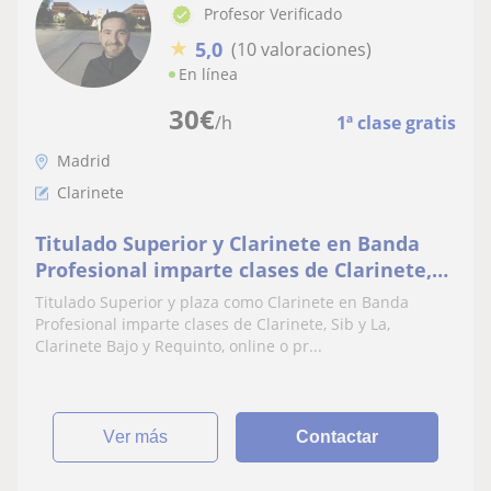
Profesor Verificado
★
5,0
(10 valoraciones)
En línea
30
€
/h
1ª clase gratis
Madrid
Clarinete
Titulado Superior y Clarinete en Banda
Profesional imparte clases de Clarinete,
Sib y La, Bajo y Requinto, online o
Titulado Superior y plaza como Clarinete en Banda
presencial, a todos los niveles(de
Profesional imparte clases de Clarinete, Sib y La,
septiembre a junio)
Clarinete Bajo y Requinto, online o pr...
ver más
Contactar