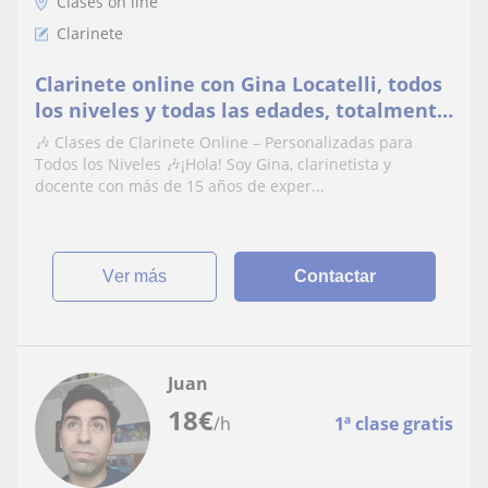
Clases on line
Clarinete
Clarinete online con Gina Locatelli, todos
los niveles y todas las edades, totalmente
personalizadas!
🎶 Clases de Clarinete Online – Personalizadas para
Todos los Niveles 🎶¡Hola! Soy Gina, clarinetista y
docente con más de 15 años de exper...
ver más
Contactar
Juan
18
€
/h
1ª clase gratis