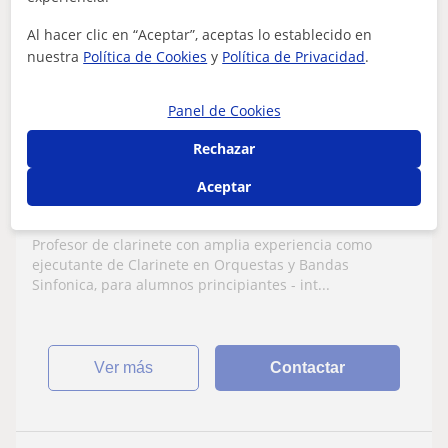
Profesor Verificado
Al hacer clic en “Aceptar”, aceptas lo establecido en
nuestra
Política de Cookies
y
Política de Privacidad
.
12
€
/h
Panel de Cookies
Madrid
Clarinete
Rechazar
Aceptar
Clases de clarinete personalizadas para
alumnos principiantes, intermedio y
avanzado
Profesor de clarinete con amplia experiencia como
ejecutante de Clarinete en Orquestas y Bandas
Sinfonica, para alumnos principiantes - int...
ver más
Contactar