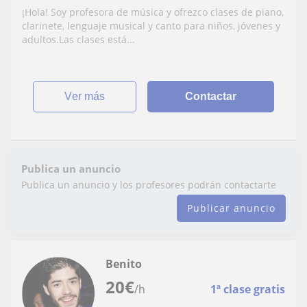
mejora tu nivel
¡Hola! Soy profesora de música y ofrezco clases de piano,
clarinete, lenguaje musical y canto para niños, jóvenes y
adultos.Las clases está...
ver más
Contactar
Publica un anuncio
Publica un anuncio y los profesores podrán contactarte
Publicar anuncio
Benito
20
€
/h
1ª clase gratis