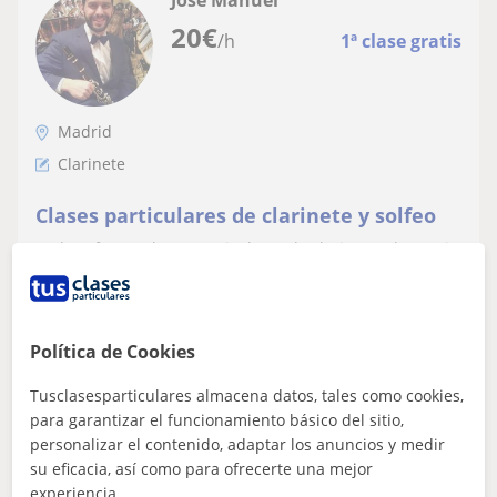
20
€
/h
1ª clase gratis
Madrid
Clarinete
Clases particulares de clarinete y solfeo
¡Hola! Ofrezco clases particulares de clarinete y lenguaje
musical. Tengo el título de Grado Profesional de
clarinete por el Conservatorio...
Política de Cookies
ver más
Contactar
Tusclasesparticulares almacena datos, tales como cookies,
para garantizar el funcionamiento básico del sitio,
personalizar el contenido, adaptar los anuncios y medir
su eficacia, así como para ofrecerte una mejor
David
experiencia.