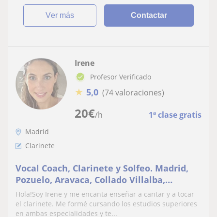
ver más
Contactar
Irene
Profesor Verificado
★
5,0
(74 valoraciones)
20
€
/h
1ª clase gratis
Madrid
Clarinete
Vocal Coach, Clarinete y Solfeo. Madrid,
Pozuelo, Aravaca, Collado Villalba,
Cerceda, Moralzarzal... Clases online y
Hola!Soy Irene y me encanta enseñar a cantar y a tocar
presenciales
el clarinete. Me formé cursando los estudios superiores
en ambas especialidades y te...