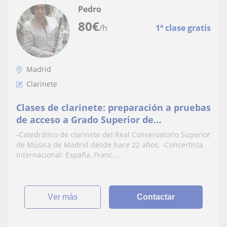
Pedro
80
€
/h
1ª clase gratis
Madrid
Clarinete
Clases de clarinete: preparación a pruebas
de acceso a Grado Superior de
conservatorio, preparación de oposiciones
-Catedrático de clarinete del Real Conservatorio Superior
y perfeccionamiento para alumnos que
de Música de Madrid desde hace 22 años. -Concertista
hayan finalizado su carrera
internacional: España, Franc...
ver más
Contactar