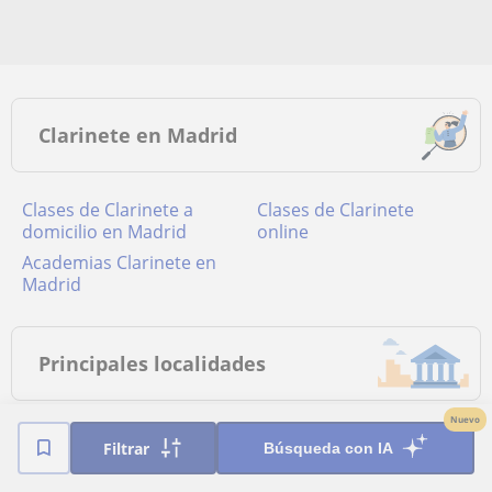
Clarinete en Madrid
Clases de Clarinete a
Clases de Clarinete
domicilio en Madrid
online
academias Clarinete en
Madrid
Principales localidades
Nuevo
Clases de Clarinete en
Clases de Clarinete en
Filtrar
Búsqueda con IA
Alcalá de Henares
Alcorcón