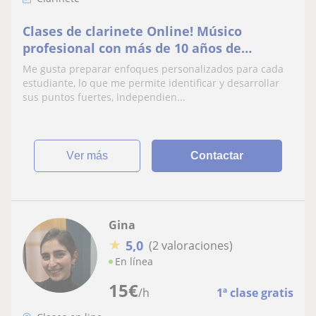
Clases de clarinete Online! Músico
profesional con más de 10 años de
experiencia. Técnica, Improvisación,
Me gusta preparar enfoques personalizados para cada
Lectura Musical
estudiante, lo que me permite identificar y desarrollar
sus puntos fuertes, independien...
ver más
Contactar
Gina
★
5,0
(2 valoraciones)
En línea
15
€
/h
1ª clase gratis