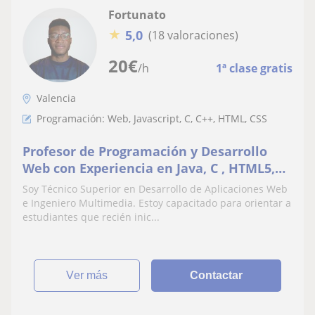
Fortunato
★
5,0
(18 valoraciones)
20
€
/h
1ª clase gratis
Valencia
Programación: Web, Javascript, C, C++, HTML, CSS
Profesor de Programación y Desarrollo
Web con Experiencia en Java, C , HTML5,
CSS3 y JavaScript
Soy Técnico Superior en Desarrollo de Aplicaciones Web
e Ingeniero Multimedia. Estoy capacitado para orientar a
estudiantes que recién inic...
ver más
Contactar