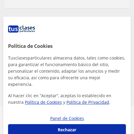
Parece que tu búsqueda es bastante especifica
Ajusta tu búsqueda para ver más resultados o
guárdala y te avisaremos cuando haya nuevos
Política de Cookies
profesores
Tusclasesparticulares almacena datos, tales como cookies,
Eliminar filtros
Guardar búsqueda
para garantizar el funcionamiento básico del sitio,
personalizar el contenido, adaptar los anuncios y medir
su eficacia, así como para ofrecerte una mejor
Estos profesores de programación
experiencia.
online pueden interesarte
Al hacer clic en “Aceptar”, aceptas lo establecido en
nuestra
Política de Cookies
y
Política de Privacidad
.
Panel de Cookies
Rechazar