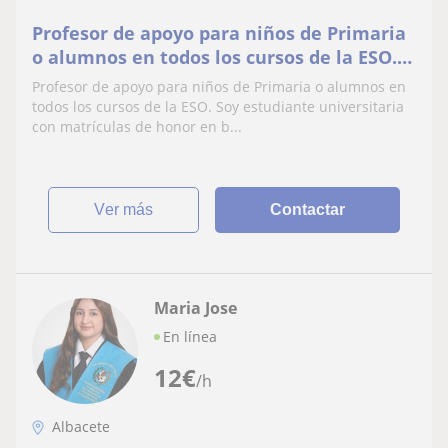
Profesor de apoyo para niños de Primaria
o alumnos en todos los cursos de la ESO.
Soy estudiante universitaria con
Profesor de apoyo para niños de Primaria o alumnos en
matrículas de honor en bachillerato
todos los cursos de la ESO. Soy estudiante universitaria
con matrículas de honor en b...
ver más
Contactar
Maria Jose
En línea
12
€
/h
Albacete