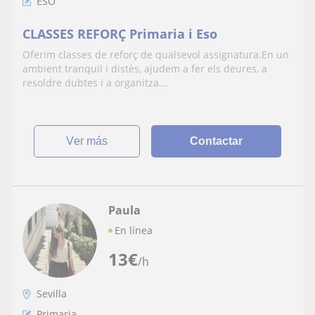
ESO
CLASSES REFORÇ Primaria i Eso
Oferim classes de reforç de qualsevol assignatura.En un
ambient tranquil i distès, ajudem a fer els deures, a
resoldre dubtes i a organitza...
ver más
Contactar
Paula
En línea
13
€
/h
Sevilla
Primaria