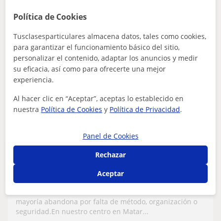
Política de Cookies
Tusclasesparticulares almacena datos, tales como cookies,
para garantizar el funcionamiento básico del sitio,
PSIA, centre de psicologia i
psicopedagogia
personalizar el contenido, adaptar los anuncios y medir
su eficacia, así como para ofrecerte una mejor
Profesor Verificado
experiencia.
★
5,0
(13 valoraciones)
Al hacer clic en “Aceptar”, aceptas lo establecido en
15
€
nuestra
Política de Cookies
y
Política de Privacidad
.
/h
Barcelona
Panel de Cookies
Repaso General: Dislexia
Rechazar
Adultos: Graduado ESO, Bachillerato y
Aceptar
Pruebas de Acceso en Mataró
Retomar los estudios siendo adulto no es fácil.La
mayoría abandona por falta de método, organización o
seguridad.En nuestro centro en Matar...