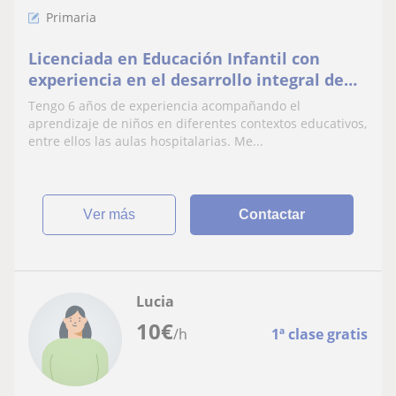
Primaria
Licenciada en Educación Infantil con
experiencia en el desarrollo integral de
niños. Imparto clases y acompañamiento
Tengo 6 años de experiencia acompañando el
personalizado
aprendizaje de niños en diferentes contextos educativos,
entre ellos las aulas hospitalarias. Me...
ver más
Contactar
Lucia
10
€
/h
1ª clase gratis