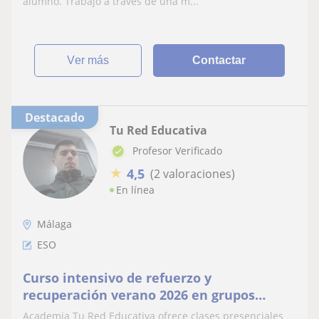
alumno. Trabajo a través de una m...
ver más
Contactar
Destacado
Tu Red Educativa
Profesor Verificado
★
4,5
(2 valoraciones)
En línea
Málaga
ESO
Curso intensivo de refuerzo y
recuperación verano 2026 en grupos
reducidos
Academia Tu Red Educativa ofrece clases presenciales