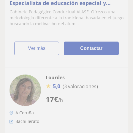
Especialista de educación especial y
atención temprana
Gabinete Pedagógico Conductual ALASE. Ofrezco una
metodología diferente a la tradicional basada en el juego
buscando la motivación del alum...
ver más
Contactar
Lourdes
★
5,0
(3 valoraciones)
17
€
/h
A Coruña
Bachillerato