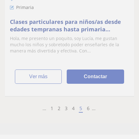
Primaria
Clases particulares para niños/as desde
edades tempranas hasta primaria
incluida
Hola, me presento un poquito, soy Lucía, me gustan
mucho los niños y sobretodo poder enseñarles de la
manera más divertida y efectiva. Con...
ver más
Contactar
...
1
2
3
4
5
6
...