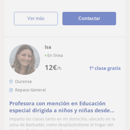
ver más
Contactar
Isa
En línea
12
€
/h
1ª clase gratis
Ourense
Repaso General
Profesora con mención en Educación
especial dirigida a niños y niñas desde
infantil hasta los primeros cursos de la
Imparto las clases tanto en mi domicilio, ubicado en la
eso.
zona de Barbadás, como desplazándome al hogar del