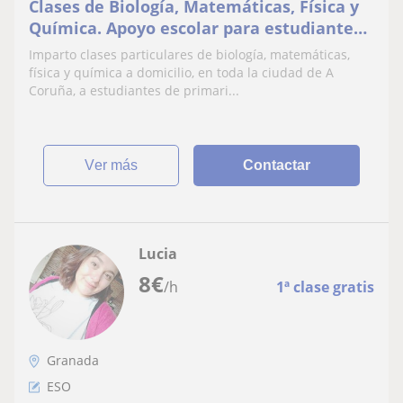
Clases de Biología, Matemáticas, Física y
Química. Apoyo escolar para estudiantes
de primaria, ESO y bachillerato
Imparto clases particulares de biología, matemáticas,
física y química a domicilio, en toda la ciudad de A
Coruña, a estudiantes de primari...
ver más
Contactar
Lucia
8
€
/h
1ª clase gratis
Granada
ESO