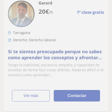
Gerard
20
€
/h
1ª clase gratis
Tarragona
Derecho: Derecho laboral
Si te sientes preocupado porque no sabes
como aprender los conceptos y afrontar
los examenes o trabajos de derecho. Te
Tengo la habilidad, paciencia, empatia, y capacidad de
ayudaré
enseñar de forma facil cosas dificiles. Nada es dificil si te
muestro como aprenderl...
ver más
Contactar