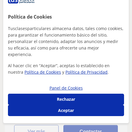
Política de Cookies
Guillem
20
€
Tusclasesparticulares almacena datos, tales como cookies,
/h
1ª clase gratis
para garantizar el funcionamiento básico del sitio,
personalizar el contenido, adaptar los anuncios y medir
su eficacia, así como para ofrecerte una mejor
Tarragona
experiencia.
Derecho: Derecho civil, Derecho laboral, Derecho
Al hacer clic en “Aceptar”, aceptas lo establecido en
penal, Derecho mercantil
nuestra
Política de Cookies
y
Política de Privacidad
.
Abogado, mediador y administrador de
fincas en ejercicio desde hace más de 20
Panel de Cookies
años
Como abogado colegiado he ejercido ante distintas
Rechazar
jurisdicciones ( civil, penal, menores, laboral, mercantil,
contencioso administrativo,...
Aceptar
ver más
Contactar