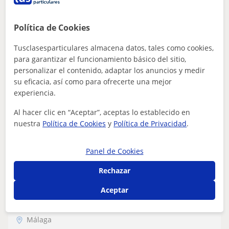
Abogada, mediadora y opositora para
Política de Cookies
judicatura con más de tres años de
experiencia como docente
Mi nombre es Oliva y soy graduada en Derecho con una
Tusclasesparticulares almacena datos, tales como cookies,
especialización en nuevas tecnologías, protección de
para garantizar el funcionamiento básico del sitio,
datos, ciberdelincuencia y derech...
personalizar el contenido, adaptar los anuncios y medir
su eficacia, así como para ofrecerte una mejor
experiencia.
ver más
Contactar
Al hacer clic en “Aceptar”, aceptas lo establecido en
nuestra
Política de Cookies
y
Política de Privacidad
.
Panel de Cookies
Salvador
Rechazar
18
€
/h
Aceptar
Málaga