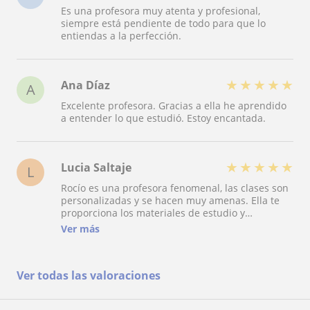
Es una profesora muy atenta y profesional,
siempre está pendiente de todo para que lo
entiendas a la perfección.
★
★
★
★
★
Ana Díaz
A
Excelente profesora. Gracias a ella he aprendido
a entender lo que estudió. Estoy encantada.
★
★
★
★
★
Lucia Saltaje
L
Rocío es una profesora fenomenal, las clases son
personalizadas y se hacen muy amenas. Ella te
proporciona los materiales de estudio y
semanalmente te va haciendo un seguimiento
Ver más
para resolver dudas, explicar o examinar. Además
de su buen trato te aporta flexibilidad, confianza
y disponibilidad en todo momento. Se preocupa
Ver todas las valoraciones
mucho por sus alumnos y eso te facilita bastante
el estudio de la oposición. La recomiendo
totalmente????