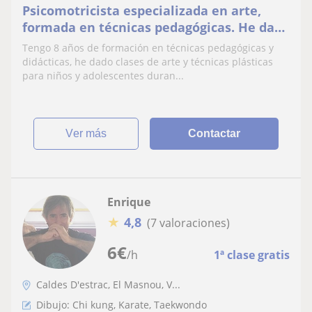
Psicomotricista especializada en arte,
formada en técnicas pedagógicas. He dado
clases de apoyo 6 años para diversas
Tengo 8 años de formación en técnicas pedagógicas y
asignaturas
didácticas, he dado clases de arte y técnicas plásticas
para niños y adolescentes duran...
ver más
Contactar
Enrique
★
4,8
(7 valoraciones)
6
€
/h
1ª clase gratis
Caldes D'estrac, El Masnou, V...
Dibujo: Chi kung, Karate, Taekwondo