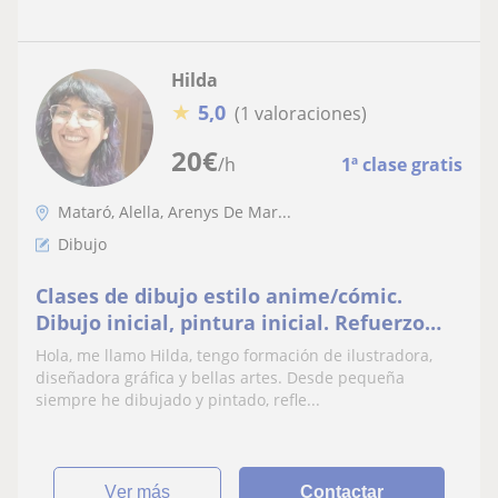
Hilda
★
5,0
(1 valoraciones)
20
€
/h
1ª clase gratis
Mataró, Alella, Arenys De Mar...
Dibujo
Clases de dibujo estilo anime/cómic.
Dibujo inicial, pintura inicial. Refuerzo
para estudios de pintura, dibujo y diseño
Hola, me llamo Hilda, tengo formación de ilustradora,
gráfico. Me adapto a lo que quieras
diseñadora gráfica y bellas artes. Desde pequeña
aprender desde el comienzo
siempre he dibujado y pintado, refle...
ver más
Contactar