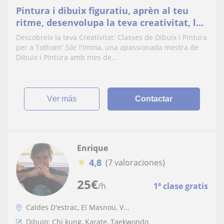
Pintura i dibuix figuratiu, aprèn al teu
ritme, desenvolupa la teva creativitat, les
classes poden ser en grup o individuals. +
Descobreix la teva Creativitat: Classes de Dibuix i Pintura
de 20 anys d'experiència
per a Tothom”.Sóc l'Imma, una apassionada mestra de
Dibuix i Pintura amb mes de...
ver más
Contactar
Enrique
★
4,8
(7 valoraciones)
25
€
/h
1ª clase gratis
Caldes D'estrac, El Masnou, V...
Dibujo: Chi kung, Karate, Taekwondo