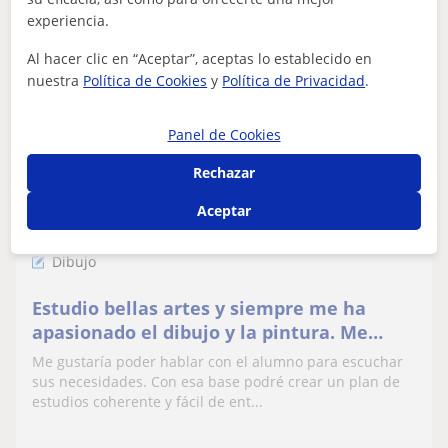
ver más
Contactar
experiencia.
Al hacer clic en “Aceptar”, aceptas lo establecido en
nuestra
Política de Cookies
y
Política de Privacidad
.
Greta
Panel de Cookies
13
€
/h
Rechazar
Aceptar
Vilassar De Mar
Dibujo
Estudio bellas artes y siempre me ha
apasionado el dibujo y la pintura. Me
gustaría enseñar a otros lo que he podido
Me gustaría poder hablar con el alumno para escuchar
aprender en y
sus necesidades. Con esa base podré crear un plan de
estudios coherente y fácil de ent...