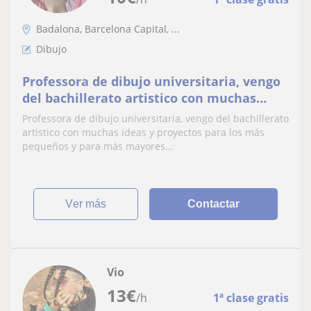
Badalona, Barcelona Capital, ...
Dibujo
Professora de dibujo universitaria, vengo
del bachillerato artistico con muchas
ideas y proyectos para los más pequeños y
Professora de dibujo universitaria, vengo del bachillerato
para más mayores también :D
artistico con muchas ideas y proyectos para los más
pequeños y para más mayores...
ver más
Contactar
Vio
13
€
/h
1ª clase gratis