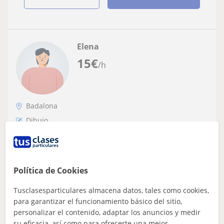
Elena
15
€
/h
Badalona
Dibujo
Soy una chica con el carnet de monitora
de ocio y tiempo libre con estudios
superiores de arte como ilustración y
Política de Cookies
Depende de lo que necesite cada alumno empezaria con
cómic
una clase teòrica sobre el tema conveniente y luego la
Tusclasesparticulares almacena datos, tales como cookies,
compañaria con una parte mas cr...
para garantizar el funcionamiento básico del sitio,
personalizar el contenido, adaptar los anuncios y medir
su eficacia, así como para ofrecerte una mejor