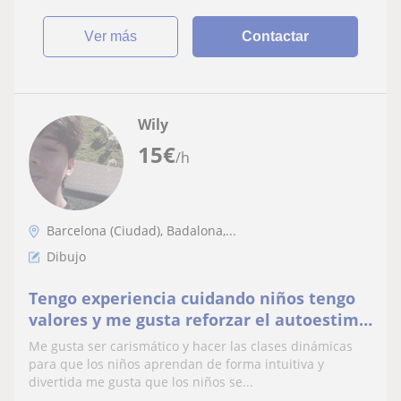
ver más
Contactar
Wily
15
€
/h
Barcelona (Ciudad), Badalona,...
Dibujo
Tengo experiencia cuidando niños tengo
valores y me gusta reforzar el autoestima
de los más pequeños
Me gusta ser carismático y hacer las clases dinámicas
para que los niños aprendan de forma intuitiva y
divertida me gusta que los niños se...