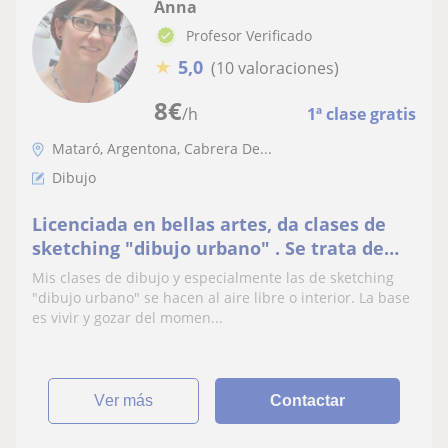
Anna
Profesor Verificado
★
5,0
(10 valoraciones)
8
€
/h
1ª clase gratis
Mataró, Argentona, Cabrera De...
Dibujo
Licenciada en bellas artes, da clases de
sketching "dibujo urbano" . Se trata de
hacer esbozos "in situ" de diferentes
Mis clases de dibujo y especialmente las de sketching
espacios de la ciudad. Las clases puedes
"dibujo urbano" se hacen al aire libre o interior. La base
ser en grupo o particular. Dominarás las
es vivir y gozar del momen...
perspectiva, las luces y sombras, los
colores, diferen
ver más
Contactar