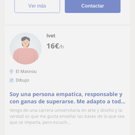
ver más
Contactar
Ivet
16
€
/h
El Masnou
Dibujo
Soy una persona empatica, responsable y
con ganas de superarse. Me adapto a todo
tipo de perfil estudiantil
Vengo de una carrera universitaria en arte y diseño y la
verdad es que me gusta enseñar las bases de lo que sea
que se imparta, pero escuch...