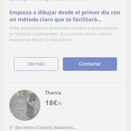
Empieza a dibujar desde el primer día con
un método claro que te facilitará
enormemente el camino
Estoy diplomado en ilustración artística y especializado
en técnicas tradicionales. En nuestras clases iremos
avanzando desde lo más básico...
ver más
Contactar
Thania
18
€
/h
Barcelona (Ciudad), Badalona,...