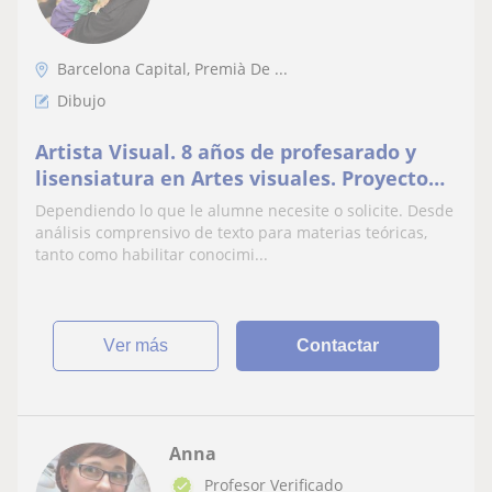
Barcelona Capital, Premià De ...
Dibujo
Artista Visual. 8 años de profesarado y
lisensiatura en Artes visuales. Proyecto
personal, dibujo, pintura, grabado,
Dependiendo lo que le alumne necesite o solicite. Desde
escultura.
análisis comprensivo de texto para materias teóricas,
tanto como habilitar conocimi...
ver más
Contactar
Anna
Profesor Verificado