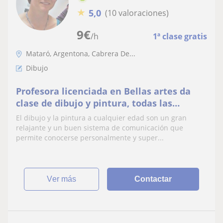
★
5,0
(10 valoraciones)
9
€
/h
1ª clase gratis
Mataró, Argentona, Cabrera De...
Dibujo
Profesora licenciada en Bellas artes da
clase de dibujo y pintura, todas las
técnicas y edades. Mas de 25 años de
El dibujo y la pintura a cualquier edad son un gran
experiencia
relajante y un buen sistema de comunicación que
permite conocerse personalmente y super...
ver más
Contactar