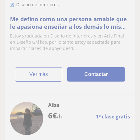
Diseño de interiores
Me defino como una persona amable que
le apasiona enseñar a los demás lo mismo
que he querido aprender yo
Estoy graduada en Diseño de Interiores y en Arte Final
en Diseño Gráfico, por lo tanto estoy capacitada para
impartir clases de apoyo desd...
ver más
Contactar
Alba
6
€
/h
1ª clase gratis