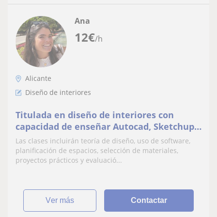
Ana
12
€
/h
Alicante
Diseño de interiores
Titulada en diseño de interiores con
capacidad de enseñar Autocad, Sketchup
entre otros programas de diseño
Las clases incluirán teoría de diseño, uso de software,
planificación de espacios, selección de materiales,
proyectos prácticos y evaluació...
ver más
Contactar