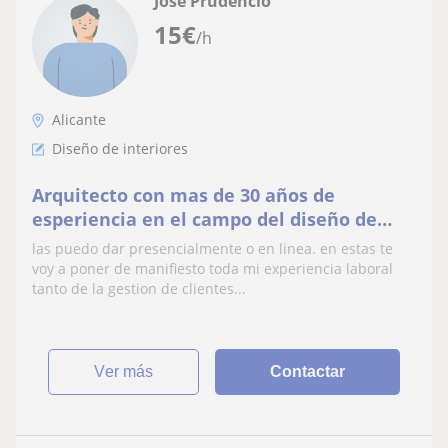
José Prudencio
15
€
/h
Alicante
Diseño de interiores
Arquitecto con mas de 30 años de
esperiencia en el campo del diseño de
edificios y urbanismo, especializado en el
las puedo dar presencialmente o en linea. en estas te
diseño digital
voy a poner de manifiesto toda mi experiencia laboral
tanto de la gestion de clientes...
ver más
Contactar