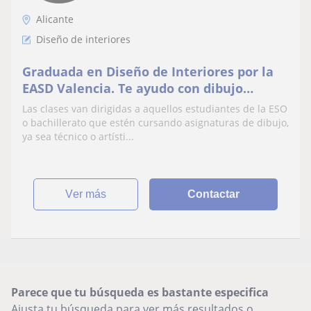
Alicante
Diseño de interiores
Graduada en Diseño de Interiores por la
EASD Valencia. Te ayudo con dibujo
técnico y en tus pruebas de acceso a la
Las clases van dirigidas a aquellos estudiantes de la ESO
EASD.
o bachillerato que estén cursando asignaturas de dibujo,
ya sea técnico o artísti...
ver más
Contactar
Parece que tu búsqueda es bastante especifica
Ajusta tu búsqueda para ver más resultados o