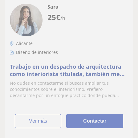
Sara
25
€
/h
Alicante
Diseño de interiores
Trabajo en un despacho de arquitectura
como interiorista titulada, también me
he dedicado a dar clases particulares o
No dudes en contactarme si buscas ampliar tus
grupales.
conocimientos sobre el interiorismo. Prefiero
decantarme por un enfoque práctico donde pueda...
ver más
Contactar