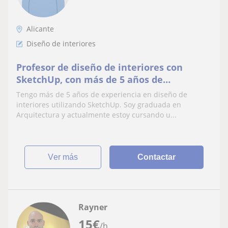
Alicante
Diseño de interiores
Profesor de diseño de interiores con
SketchUp, con más de 5 años de
experiencia. Doy clases a estudiantes y
Tengo más de 5 años de experiencia en diseño de
profesionales
interiores utilizando SketchUp. Soy graduada en
Arquitectura y actualmente estoy cursando u...
ver más
Contactar
Rayner
15
€
/h