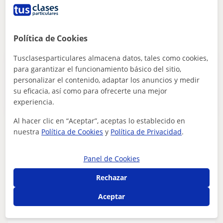
ver más
Contactar
Política de Cookies
Tusclasesparticulares almacena datos, tales como cookies,
Publica un anuncio
para garantizar el funcionamiento básico del sitio,
Publica un anuncio y los profesores podrán contactarte
personalizar el contenido, adaptar los anuncios y medir
su eficacia, así como para ofrecerte una mejor
Publicar anuncio
experiencia.
Al hacer clic en “Aceptar”, aceptas lo establecido en
nuestra
Política de Cookies
y
Política de Privacidad
.
Nives
15
€
/h
1ª clase gratis
Panel de Cookies
Rechazar
Alicante
Aceptar
Diseño de interiores