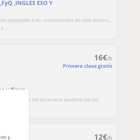
FyQ ,INGLES ESO Y
s adaptadas a las necesidaesdes de cada alumno, .
p...
16
€
/h
Primera clase gratis
 y física
o de software y me encantaría ayudarte con tus
 des...
12
€
ios y
/h