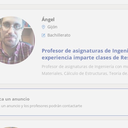
Ángel
Gijón
Bachillerato
Profesor de asignaturas de Inge
experiencia imparte clases de Re
Materiales, Cálculo de Estructura
Profesor de asignaturas de Ingeniería con m
Estructuras, Tecnología de Estruct
Materiales, Cálculo de Estructuras, Teoría de.
Mecánica General, Geometría Desc
Infinitesimal y otr
ca un anuncio
a un anuncio y los profesores podrán contactarte