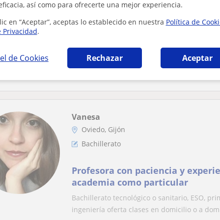
eficacia, así como para ofrecerte una mejor experiencia.
Gijón
Bachillerato
lic en “Aceptar”, aceptas lo establecido en nuestra
Política de Cook
e Privacidad
.
Graduado en Economía con exper
el de Cookies
Rechazar
Aceptar
Soy bachiller en CCSS con Matrícula de Hono
Master en Economía en la Universidad de Ovi
Vanesa
Oviedo, Gijón
Bachillerato
Profesora con paciencia y experi
academia como particular
Bachillerato tecnológico o sanitario, ESO, pr
ingeniería oferta clases en domicilio o a domi