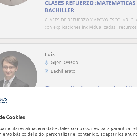
CLASES REFUERZO :MATEMATICAS ,
BACHILLER
CLASES DE REFUERZO Y APOYO ESCOLAR :Clase
con explicaciones individualizadas , recursos 
Luis
Gijón, Oviedo
Bachillerato
Clases paticulares de matemáticas
Buenas tardes 😊Me llamo Luis, soy ingenier
materias de matemáticas, física informática o
 de Cookies
particulares almacena datos, tales como cookies, para garantizar el
Sergio
ento básico del sitio, personalizar el contenido, adaptar los anunc