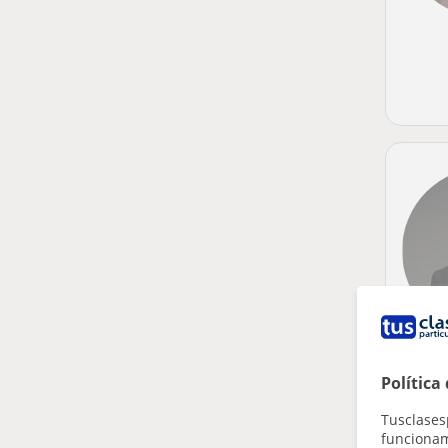
Política
Tusclases
funcionami