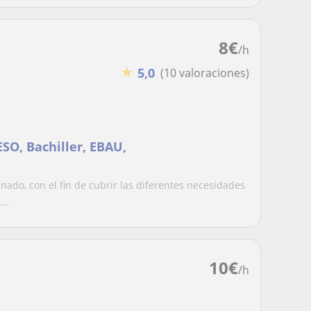
8
€
/h
★
5,0
(10 valoraciones)
SO, Bachiller, EBAU,
ado, con el fin de cubrir las diferentes necesidades
..
10
€
/h