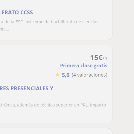
LERATO CCSS
 de la ESO, así como de bachillerato de ciencias
ía...
15
€
/h
Primera clase gratis
★
5,0
(4 valoraciones)
RES PRESENCIALES Y
ctrónica, además de técnico superior en PRL. Imparto