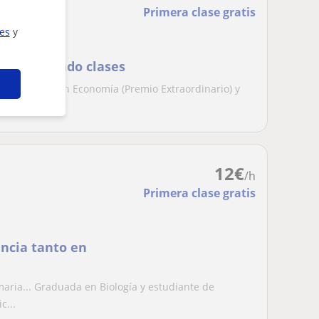
Primera clase gratis
ies
y
iencia dando clases
r, graduado en Economía (Premio Extraordinario) y
edo...
12
€
/h
Primera clase gratis
encia tanto en
imaria... Graduada en Biología y estudiante de
c...