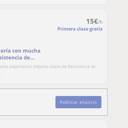
15
€
/h
Primera clase gratis
niería con mucha
sistencia de
s, Teoría de
ucha experiencia imparte clases de Resistencia de
uras, Física,
..
riptiva, Cálculo
Publicar anuncio