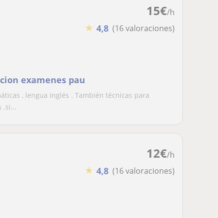
15
€
/h
★
4,8
(16 valoraciones)
acion examenes pau
ticas , lengua inglés . También técnicas para
.si...
12
€
/h
★
4,8
(16 valoraciones)