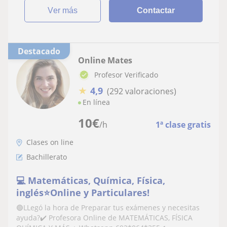
ver más
Contactar
Destacado
Online Mates
Profesor Verificado
★
4,9
(292 valoraciones)
En línea
10
€
/h
1ª clase gratis
Clases on line
Bachillerato
💻 Matemáticas, Química, Física,
inglés⭐Online y Particulares!
🟢LLegó la hora de Preparar tus exámenes y necesitas
ayuda?✔️ Profesora Online de MATEMÁTICAS, FÍSICA