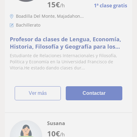
15
€
/h
1ª clase gratis
Boadilla Del Monte, Majadahon...
Bachillerato
Profesor da clases de Lengua, Economía,
Historia, Filosofía y Geografía para los
alumnos de la ESO y Bachillerato y clases
Estudiante de Relaciones Internacionales y Filosofía,
de apoyo en Primaria
Política y Economía en la Universidad Francisco de
Vitoria.He estado dando clases dur...
ver más
Contactar
Susana
10
€
/h