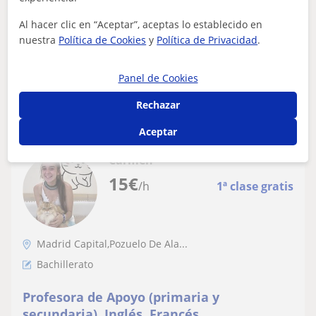
Soy estudiante de tercero de Magisterio Infantil en
Inglés, graduado en Administración de Sistemas
Al hacer clic en “Aceptar”, aceptas lo establecido en
Informáticos en Red, con experiencia dan...
nuestra
Política de Cookies
y
Política de Privacidad
.
Panel de Cookies
ver más
Contactar
Rechazar
Aceptar
Carmen
15
€
/h
1ª clase gratis
Madrid Capital,Pozuelo De Ala...
Bachillerato
Profesora de Apoyo (primaria y
secundaria), Inglés, Francés