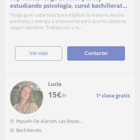
estudiando psicología, cursé bachillerato
de ciencias biosanitarias
Tengo gran capacidad para explicar la materia, mucha
paciencia y energía y entusiasmo para que los alumnos
salgan adelante. Trabajando y es...
ver más
Contactar
Lucía
15
€
/h
1ª clase gratis
Pozuelo De Alarcón, Las Rozas...
Bachillerato