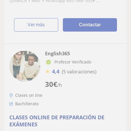
QUÍMICA Y MÁS ⭐ Whatsapp 692*064*355✔...
ver más
Contactar
English365
Profesor Verificado
★
4,4
(5 valoraciones)
30
€
/h
Clases on line
Bachillerato
CLASES ONLINE DE PREPARACIÓN DE
EXÁMENES