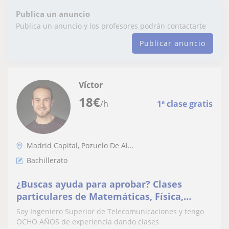
Publica un anuncio
Publica un anuncio y los profesores podrán contactarte
Publicar anuncio
Víctor
18
€
/h
1ª clase gratis
Madrid Capital, Pozuelo De Al...
Bachillerato
¿Buscas ayuda para aprobar? Clases
particulares de Matemáticas, Física,
Química y Dibujo Técnico
Soy Ingeniero Superior de Telecomunicaciones y tengo
OCHO AÑOS de experiencia dando clases