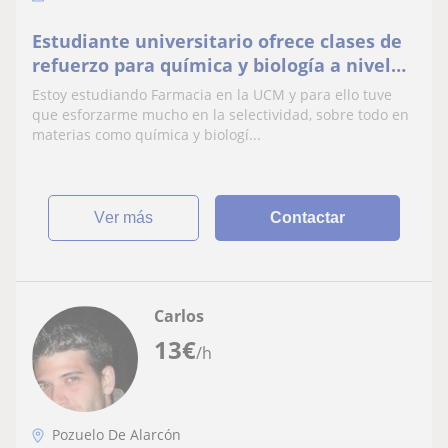
Estudiante universitario ofrece clases de
refuerzo para química y biología a nivel
de la ESO y Bachillerato
Estoy estudiando Farmacia en la UCM y para ello tuve
que esforzarme mucho en la selectividad, sobre todo en
materias como química y biologí...
ver más
Contactar
Carlos
13
€
/h
Pozuelo De Alarcón