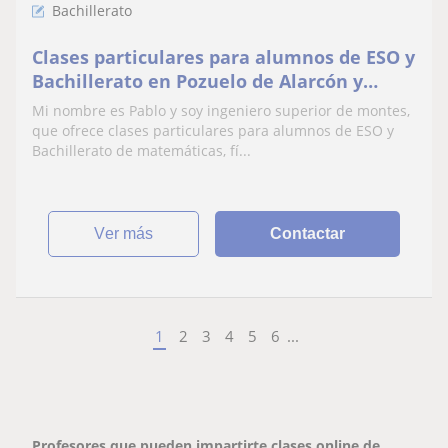
Bachillerato
Clases particulares para alumnos de ESO y
Bachillerato en Pozuelo de Alarcón y
alrededores
Mi nombre es Pablo y soy ingeniero superior de montes,
que ofrece clases particulares para alumnos de ESO y
Bachillerato de matemáticas, fí...
ver más
Contactar
1
2
3
4
5
6
...
Profesores que pueden impartirte clases online de