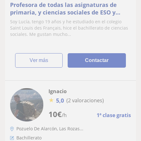
Profesora de todas las asignaturas de
primaria, y ciencias sociales de ESO y
BACH
Soy Lucía, tengo 19 años y he estudiado en el colegio
Saint Louis des Français, hice el bachillerato de ciencias
sociales. Me gustan mucho...
ver más
Contactar
Ignacio
★
5,0
(2 valoraciones)
10
€
/h
1ª clase gratis
Pozuelo De Alarcón, Las Rozas...
Bachillerato