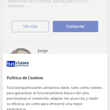
PROFESORA SELECTIVIDAD, BACHILLERATO, ESO Y
PRIMARIA
ver más
Contactar
Jorge
★
5,0
(10 valoraciones)
12
€
/h
1ª clase gratis
Política de Cookies
Pozuelo De Alarcón, Boadilla ...
Bachillerato
Tusclasesparticulares almacena datos, tales como cookies,
para garantizar el funcionamiento básico del sitio,
Clases de apoyo de Primaria, ESO e
personalizar el contenido, adaptar los anuncios y medir
Informatica via webcam y presencial
su eficacia, así como para ofrecerte una mejor
experiencia.