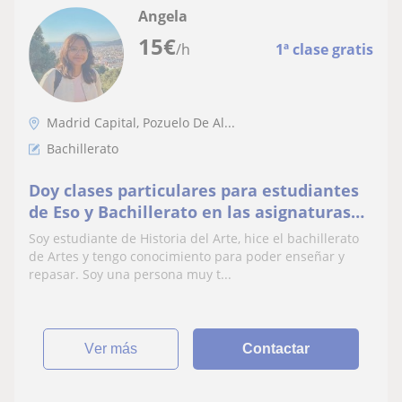
Angela
15
€
/h
1ª clase gratis
Madrid Capital, Pozuelo De Al...
Bachillerato
Doy clases particulares para estudiantes
de Eso y Bachillerato en las asignaturas
de Artes y Humanidades
Soy estudiante de Historia del Arte, hice el bachillerato
de Artes y tengo conocimiento para poder enseñar y
repasar. Soy una persona muy t...
ver más
Contactar