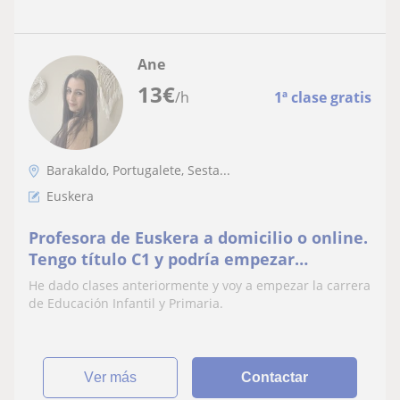
Ane
13
€
/h
1ª clase gratis
Barakaldo, Portugalete, Sesta...
Euskera
Profesora de Euskera a domicilio o online.
Tengo título C1 y podría empezar
inmediatamente. Habladme para
He dado clases anteriormente y voy a empezar la carrera
cualquier duda o consulta, respondo
de Educación Infantil y Primaria.
rápido!
ver más
Contactar