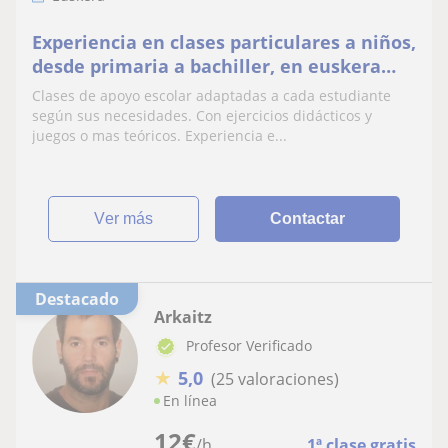
Experiencia en clases particulares a niños,
desde primaria a bachiller, en euskera
(tengo el C1).
Clases de apoyo escolar adaptadas a cada estudiante
según sus necesidades. Con ejercicios didácticos y
juegos o mas teóricos. Experiencia e...
ver más
Contactar
Destacado
Arkaitz
Profesor Verificado
★
5,0
(25 valoraciones)
En línea
12
€
/h
1ª clase gratis