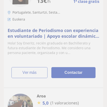
13
€
/h
1ª clase gratis
Portugalete, Santurtzi, Sesta...
Euskera
Estudiante de Periodismo con experiencia
en voluntariado | Apoyo escolar dinámico
y paciente (Primaria y ESO)
Hola! Soy Eneritz, recién graduada en Bachillerato y
futura estudiante de Periodismo. Me considero una
persona paciente, organizada y con u...
ver más
Contactar
Aroa
★
5,0
(1 valoraciones)