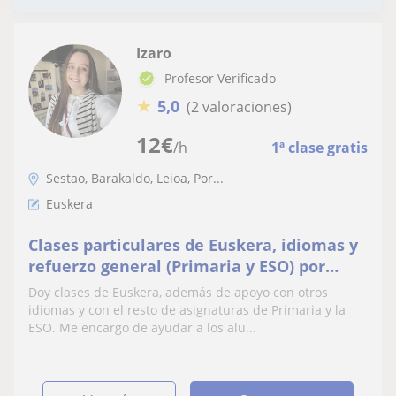
Izaro
Profesor Verificado
★
5,0
(2 valoraciones)
12
€
/h
1ª clase gratis
Sestao, Barakaldo, Leioa, Por...
Euskera
Clases particulares de Euskera, idiomas y
refuerzo general (Primaria y ESO) por
estudiante de 4º de Educación Infantil
Doy clases de Euskera, además de apoyo con otros
idiomas y con el resto de asignaturas de Primaria y la
ESO. Me encargo de ayudar a los alu...