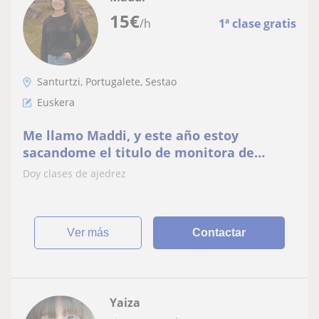
15
€
/h
1ª clase gratis
Santurtzi, Portugalete, Sestao
Euskera
Me llamo Maddi, y este año estoy
sacandome el titulo de monitora de
ajedrez. Solo me quedan las practicas. Y
Doy clases de ajedrez
ahora estoy en mi primer año de carrera
estudiando un doble grado de Relaciones
Laborales y Recursos Humanos + Gestión
ver más
Contactar
de Negocio en en UPV/EHU.
Yaiza