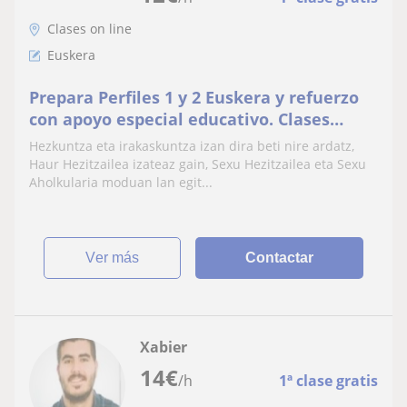
Clases on line
Euskera
Prepara Perfiles 1 y 2 Euskera y refuerzo
con apoyo especial educativo. Clases
personalizadas. HH, LH, DBH... Aprende
Hezkuntza eta irakaskuntza izan dira beti nire ardatz,
desde cero
Haur Hezitzailea izateaz gain, Sexu Hezitzailea eta Sexu
Aholkularia moduan lan egit...
ver más
Contactar
Xabier
14
€
/h
1ª clase gratis