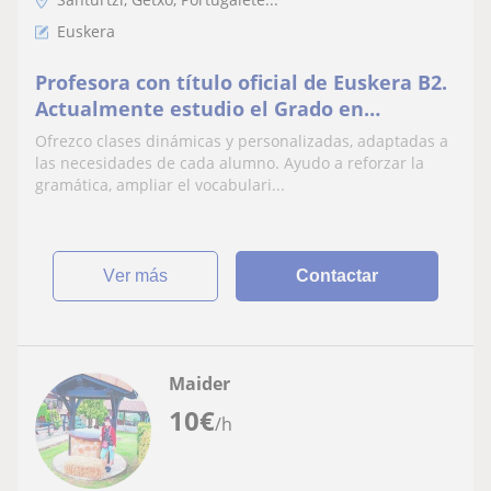
Euskera
Profesora con título oficial de Euskera B2.
Actualmente estudio el Grado en
Enfermería íntegramente en euskera, por
Ofrezco clases dinámicas y personalizadas, adaptadas a
lo que utilizo
las necesidades de cada alumno. Ayudo a reforzar la
gramática, ampliar el vocabulari...
ver más
Contactar
Maider
10
€
/h