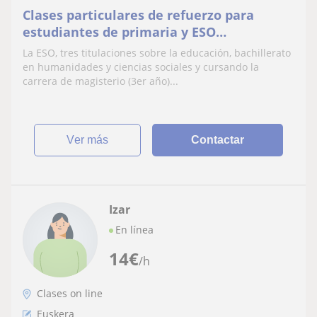
Clases particulares de refuerzo para
estudiantes de primaria y ESO
(euskara,matemática, historia, francés,
La ESO, tres titulaciones sobre la educación, bachillerato
inglés, lengua castellana y literatura....)
en humanidades y ciencias sociales y cursando la
carrera de magisterio (3er año)...
ver más
Contactar
Izar
En línea
14
€
/h
Clases on line
Euskera