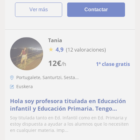
ver más
Contactar
Tania
★
4,9
(12 valoraciones)
12
€
/h
1ª clase gratis
Portugalete, Santurtzi, Sesta...
Euskera
Hola soy profesora titulada en Educación
infantil y Educación Primaria. Tengo
experiencia en dar clases particularesy
Soy titulada tanto en Ed. Infantil como en Ed. Primaria y
doy clases de todas las materias
estoy dispuesta a ayudar a los alumnos que lo necesiten
en cualquier materia. Imp...