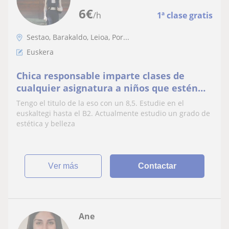
6
€
/h
1ª clase gratis
Sestao, Barakaldo, Leioa, Por...
Euskera
Chica responsable imparte clases de
cualquier asignatura a niños que estén
cursando primaria
Tengo el titulo de la eso con un 8,5. Estudie en el
euskaltegi hasta el B2. Actualmente estudio un grado de
estética y belleza
ver más
Contactar
Ane