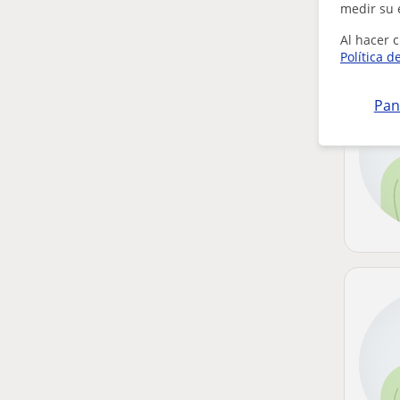
medir su 
Al hacer c
Política d
Pan