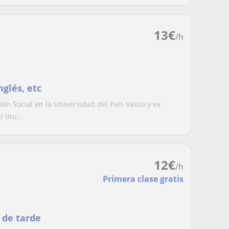
13
€
/h
nglés, etc
n Social en la Universidad del País Vasco y ex
titu...
12
€
/h
Primera clase gratis
 de tarde