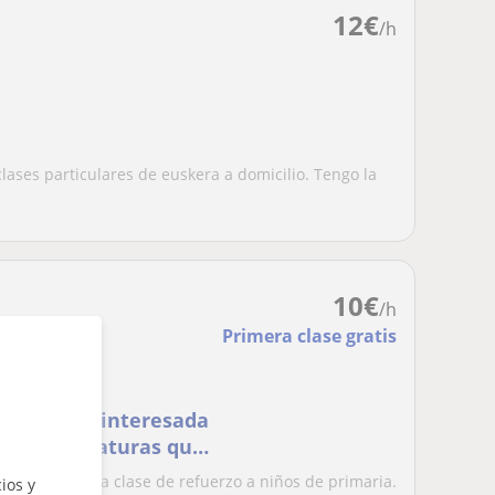
12
€
/h
lases particulares de euskera a domicilio. Tengo la
10
€
/h
Primera clase gratis
psicología interesada
ellas asignaturas que
iencia dando a clase de refuerzo a niños de primaria.
ios y