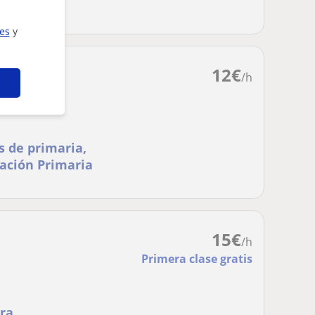
ies
y
12
€
/h
s de primaria,
ación Primaria
15
€
/h
Primera clase gratis
era