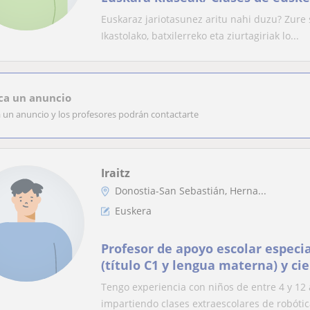
Euskaraz jariotasunez aritu nahi duzu? Zure
Ikastolako, batxilerreko eta ziurtagiriak lo...
ca un anuncio
a un anuncio y los profesores podrán contactarte
Iraitz
Donostia-San Sebastián, Herna...
Euskera
Profesor de apoyo escolar especi
(título C1 y lengua materna) y cie
de historia)
Tengo experiencia con niños de entre 4 y 12 
impartiendo clases extraescolares de robótica