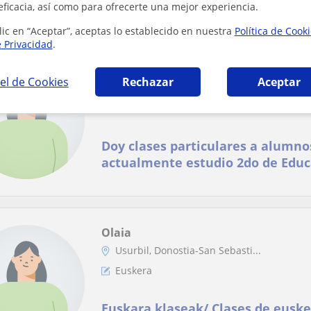
eficacia, así como para ofrecerte una mejor experiencia.
Mis clases consistirían en reforzar al al...
lic en “Aceptar”, aceptas lo establecido en nuestra
Política de Cook
e Privacidad
.
Carla
el de Cookies
Rechazar
Aceptar
Lasarte-Oria, Donostia-San Se...
Euskera
Doy clases particulares a alumno
actualmente estudio 2do de Educ
Olaia
Usurbil, Donostia-San Sebasti...
Euskera
Euskara klaseak/ Clases de eusk