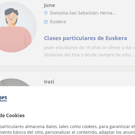
June
Donostia-San Sebastián, Herna...
Euskera
Clases particulares de Euskera
Joven estudiante de 19 años se ofrece a dar c
titulacion del EGA y desde siempre he estu...
Irati
Donostia-San Sebastián, Lasar...
Euskera
Soy una estudiante de cuarto de 
 de Cookies
en dar clases de refuerzo de aqu
particulares almacena datos, tales como cookies, para garantizar el
solicite el alumno interesado
Estudiante de cuarto de psicología con exper
ento básico del sitio, personalizar el contenido, adaptar los anunc