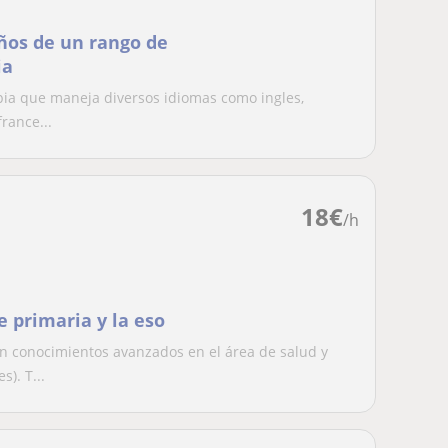
iños de un rango de
ia
apia que maneja diversos idiomas como ingles,
rance...
18
€
/h
e primaria y la eso
n conocimientos avanzados en el área de salud y
). T...