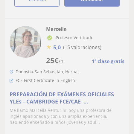
Marcella
Profesor Verificado
★
5,0
(15 valoraciones)
25
€
/h
1ª clase gratis
Donostia-San Sebastián, Herna...
FCE First Certificate in English
PREPARACIÓN DE EXÁMENES OFICIALES
YLEs - CAMBRIDGE FCE/CAE–
CONVERSACIÓN – CULTURA GENERAL
Me llamo Marcella Venturini. Soy una profesora de
inglés apasionada y con una amplia experiencia,
habiendo enseñado a niños, jóvenes y adul...