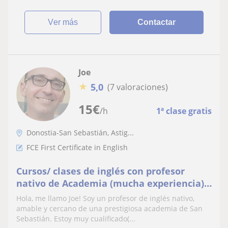
ver más
Contactar
Joe
★
5,0
(7 valoraciones)
15
€
/h
1ª clase gratis
Donostia-San Sebastián, Astig...
FCE First Certificate in English
Cursos/ clases de inglés con profesor
nativo de Academia (mucha experiencia)
FCE,CAE
Hola, me llamo Joe! Soy un profesor de inglés nativo,
amable y cercano de una prestigiosa academia de San
Sebastián. Estoy muy cualificado(...