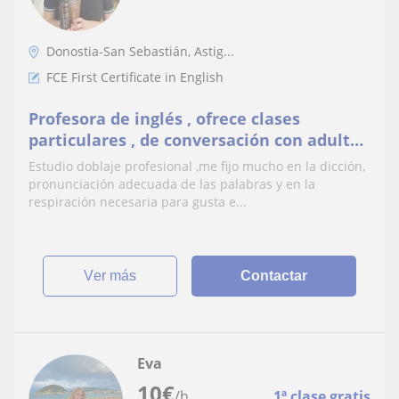
Donostia-San Sebastián, Astig...
FCE First Certificate in English
Profesora de inglés , ofrece clases
particulares , de conversación con adultos
tanto de apoyo en los estudios para los
Estudio doblaje profesional ,me fijo mucho en la dicción,
más jovenes
pronunciación adecuada de las palabras y en la
respiración necesaria para gusta e...
ver más
Contactar
Eva
10
€
/h
1ª clase gratis