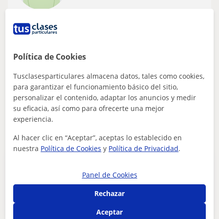
Donostia-San Sebastián, Astig...
FCE First Certificate in English
Política de Cookies
Profesora de inglés, lengua castellana y
euskera para niños
Tusclasesparticulares almacena datos, tales como cookies,
para garantizar el funcionamiento básico del sitio,
personalizar el contenido, adaptar los anuncios y medir
su eficacia, así como para ofrecerte una mejor
ver más
Contactar
experiencia.
Al hacer clic en “Aceptar”, aceptas lo establecido en
nuestra
Política de Cookies
y
Política de Privacidad
.
Publica un anuncio
Panel de Cookies
Publica un anuncio y los profesores podrán contactarte
Rechazar
Publicar anuncio
Aceptar