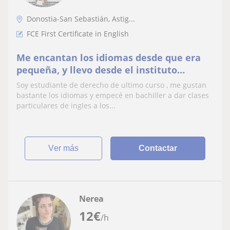
Donostia-San Sebastián, Astig...
FCE First Certificate in English
Me encantan los idiomas desde que era
pequeña, y llevo desde el instituto
ayudando a aquellos niños y adolescentes
Soy estudiante de derecho de ultimo curso , me gustan
a los que no les gusta tanto o no se les da
bastante los idiomas y empecé en bachiller a dar clases
tan bien
particulares de ingles a los...
ver más
Contactar
Nerea
12
€
/h