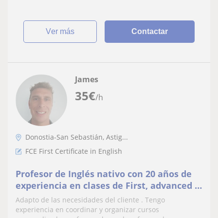
ver más
Contactar
James
35
€
/h
Donostia-San Sebastián, Astig...
FCE First Certificate in English
Profesor de Inglés nativo con 20 años de
experiencia en clases de First, advanced y
proficiency. Especialista en Business
Adapto de las necesidades del cliente . Tengo
English y discurso público
experiencia en coordinar y organizar cursos