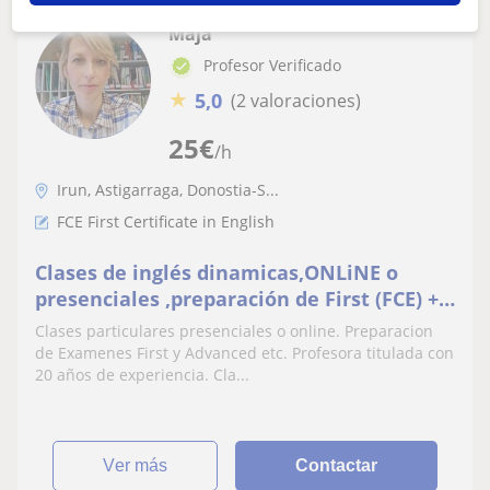
Maja
Profesor Verificado
★
5,0
(2 valoraciones)
25
€
/h
Irun, Astigarraga, Donostia-S...
FCE First Certificate in English
Clases de inglés dinamicas,ONLiNE o
presenciales ,preparación de First (FCE) +
Advanced (CAE) +otros niveles según tus
Clases particulares presenciales o online. Preparacion
necesidades-Irun/Hendaye
de Examenes First y Advanced etc. Profesora titulada con
20 años de experiencia. Cla...
ver más
Contactar