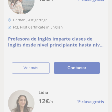
Hernani, Astigarraga
FCE First Certificate in English
Profesora de Inglés imparte clases de
Inglés desde nivel principiante hasta nivel
B2 (FCE). Online y presencial
ver más
Contactar
Lidia
12
€
/h
1ª clase gratis