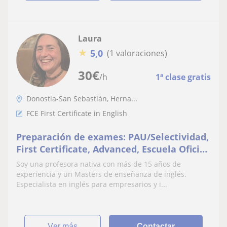
Laura
★
5,0
(1 valoraciones)
30
€
/h
1ª clase gratis
Donostia-San Sebastián, Herna...
FCE First Certificate in English
Preparación de exames: PAU/Selectividad,
First Certificate, Advanced, Escuela Oficial
de Idiomas
Soy una profesora nativa con más de 15 años de
experiencia y un Masters de enseñanza de inglés.
Especialista en inglés para empresarios y i...
ver más
Contactar