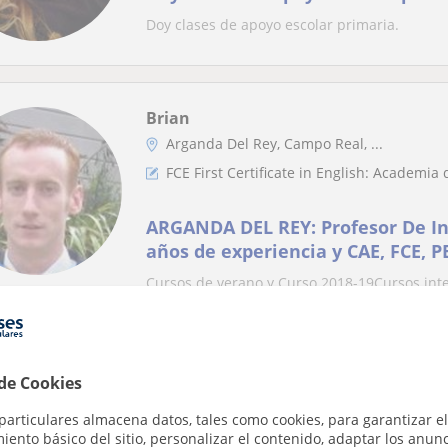
Doy clases de apoyo escolar primaria.
Brian
Arganda Del Rey, Campo Real, ...
FCE First Certificate in English: Academia
ARGANDA DEL REY: Profesor De Ing
años de experiencia y CAE, FCE, P
Cambridge Speaking Examiner
Cursos de verano y Curso 2018-19Cursos int
conversación, grupos dinámicos de niños, etc
Destacado
 de Cookies
In English Please
particulares almacena datos, tales como cookies, para garantizar el
En línea
Profesor Verificado
ento básico del sitio, personalizar el contenido, adaptar los anunc