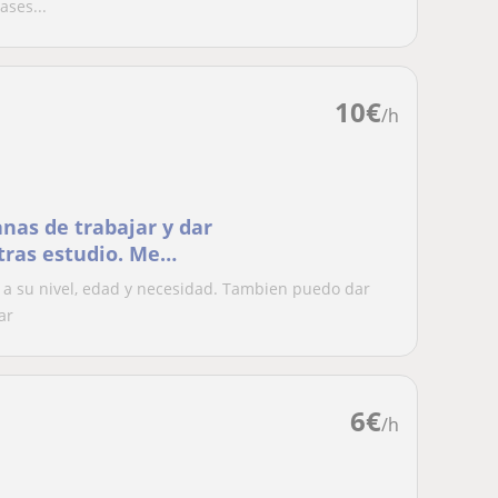
ases...
10
€
/h
nas de trabajar y dar
tras estudio. Me
aje
a su nivel, edad y necesidad. Tambien puedo dar
ar
6
€
/h