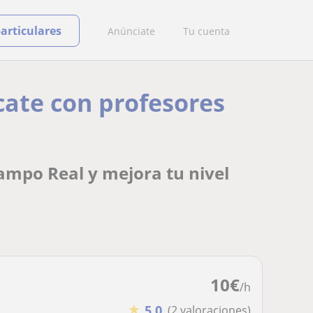
particulares
Anúnciate
Tu cuenta
icate con profesores
Campo Real y mejora tu nivel
10
€
/h
★
5,0
(2 valoraciones)