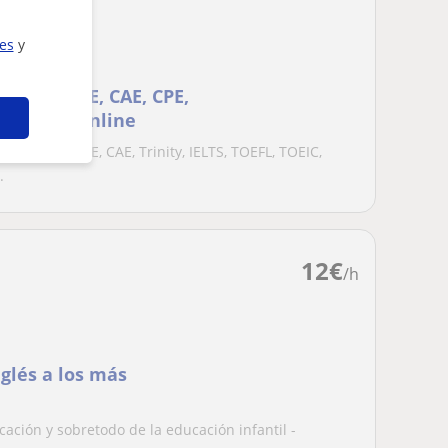
ies
y
nes - (FCE, CAE, CPE,
micilio u online
exámenes FCE, CAE, Trinity, IELTS, TOEFL, TOEIC,
.
12
€
/h
glés a los más
ación y sobretodo de la educación infantil -