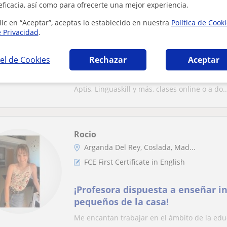
eficacia, así como para ofrecerte una mejor experiencia.
FCE First Certificate in English
lic en “Aceptar”, aceptas lo establecido en nuestra
Política de Cook
e Privacidad
.
🏆 Clases de preparación de exáme
el de Cookies
Rechazar
Aceptar
TRINITY, IELTS, TOEFL y más, a do
Ofrecemos clases de inglés y preparación de 
Aptis, Linguaskill y más, clases online o a do..
Rocio
Arganda Del Rey, Coslada, Mad...
FCE First Certificate in English
¡Profesora dispuesta a enseñar in
pequeños de la casa!
Me encantan trabajar en el ámbito de la educ