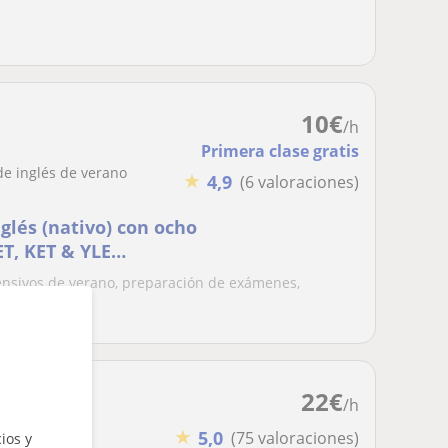
10
€
/h
Primera clase gratis
 de inglés de verano
★
4,9
(6 valoraciones)
lés (nativo) con ocho
ET, KET & YLE
ensivos de verano, preparación de exámenes,
. También...
22
€
/h
★
5,0
(75 valoraciones)
ios y