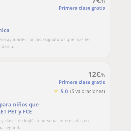
/h
Primera clase gratis
mica
para ayudarles con las asignaturas que mas les
ndan p...
12
€
/h
Primera clase gratis
★
5,0
(5 valoraciones)
 para niños que
ET PET y FCE
y clases de inglés a personas interesadas en
na segunda...