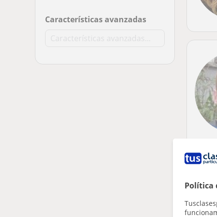
Características avanzadas
Política
Tusclases
funcionami