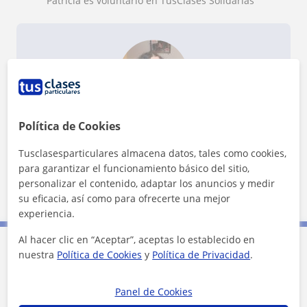
Patricia es voluntario en TusClases Solidarias
me ha ayudado a mejorar académicamente sino
que también me ha ayudado a madurar, muchas
gracias por todo Patri.
¿Quieres saber más de Patricia?
Política de Cookies
Datos verificados
★
★
★
★
★
24 valoraciones
Tusclasesparticulares almacena datos, tales como cookies,
para garantizar el funcionamiento básico del sitio,
Ver perfil
personalizar el contenido, adaptar los anuncios y medir
su eficacia, así como para ofrecerte una mejor
experiencia.
Al hacer clic en “Aceptar”, aceptas lo establecido en
nuestra
Política de Cookies
y
Política de Privacidad
.
Contacta con Patricia
Panel de Cookies
Tarifa
17
€/h