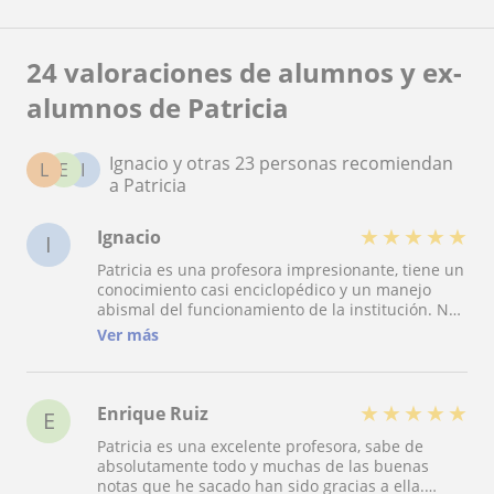
24 valoraciones de alumnos y ex-
alumnos de Patricia
Ignacio y otras 23 personas recomiendan
L
E
I
a Patricia
★
★
★
★
★
Ignacio
I
Patricia es una profesora impresionante, tiene un
conocimiento casi enciclopédico y un manejo
abismal del funcionamiento de la institución. No
solo te enseña sobre teoría sino que te instruye
Ver más
sobre cómo tratar con profesores, cómo
estructurar los trabajos y exámenes para explotar
al máximo tu conocimiento. Es un tipo de
profesora que creía no poder encontrar nunca,
★
★
★
★
★
Enrique Ruiz
E
profundamente implicada con sus alumnos,
Patricia es una excelente profesora, sabe de
hasta haciendo malabares con su tiempo para
absolutamente todo y muchas de las buenas
ayudarnos, con una experiencia extremadamente
notas que he sacado han sido gracias a ella.
útil en los cursos de bachillerato. Patri es capaz