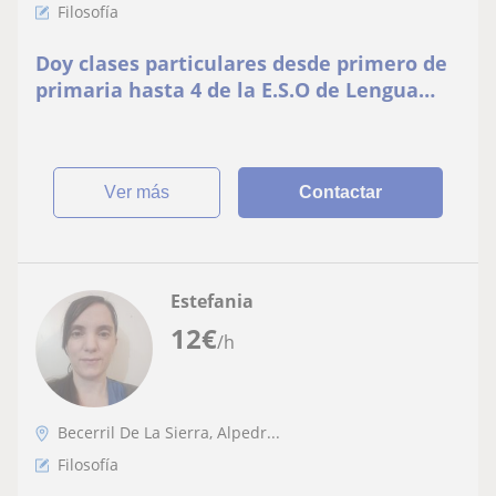
Filosofía
Doy clases particulares desde primero de
primaria hasta 4 de la E.S.O de Lengua
castellana y literatura, sociales e
historia,economía y filosofía
ver más
Contactar
Estefania
12
€
/h
Becerril De La Sierra, Alpedr...
Filosofía