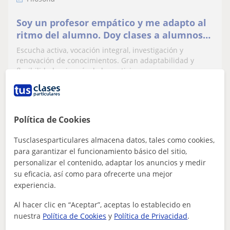
Soy un profesor empático y me adapto al
ritmo del alumno. Doy clases a alumnos
de ESO, bachillerato y universidad
Escucha activa, vocación integral, investigación y
renovación de conocimientos. Gran adaptabilidad y
flexibilidad, primacía de la participa...
ver más
Contactar
Política de Cookies
Tusclasesparticulares almacena datos, tales como cookies,
para garantizar el funcionamiento básico del sitio,
personalizar el contenido, adaptar los anuncios y medir
Ángela
su eficacia, así como para ofrecerte una mejor
12
€
/h
1ª clase gratis
experiencia.
Al hacer clic en “Aceptar”, aceptas lo establecido en
nuestra
Política de Cookies
y
Política de Privacidad
.
Las Rozas De Madrid, Majadaho...