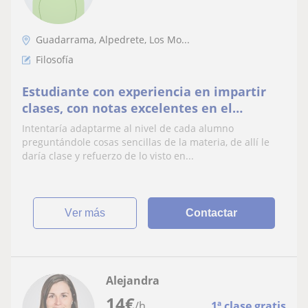
Guadarrama, Alpedrete, Los Mo...
Filosofía
Estudiante con experiencia en impartir
clases, con notas excelentes en el
bachillerato en la materia de Filosofía y
Intentaría adaptarme al nivel de cada alumno
griego.
preguntándole cosas sencillas de la materia, de allí le
daría clase y refuerzo de lo visto en...
ver más
Contactar
Alejandra
14
€
/h
1ª clase gratis