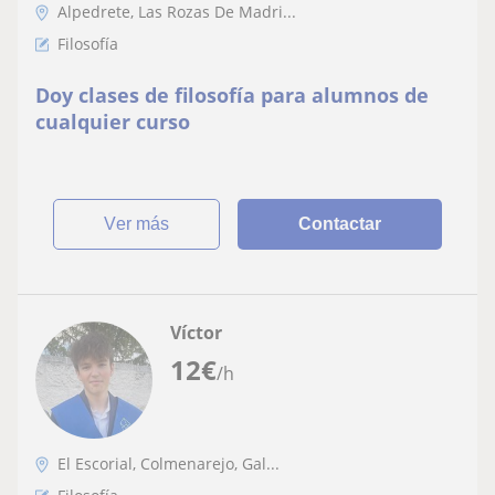
Alpedrete, Las Rozas De Madri...
Filosofía
Doy clases de filosofía para alumnos de
cualquier curso
ver más
Contactar
Víctor
12
€
/h
El Escorial, Colmenarejo, Gal...