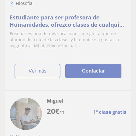
Filosofía
Estudiante para ser profesora de
Humanidades, ofrezco clases de cualquier
asignatura de Humanidades pero me
Enseñar es una de mis vocaciones, me gusta que mi
especializo en Latín.
alumno disfrute de las clases y le empiece a gustar la
asignatura. Mi objetivo principal...
ver más
Contactar
Miguel
20
€
/h
1ª clase gratis