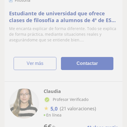
Filosofía
Estudiante de universidad que ofrece
clases de filosofía a alumnos de 4º de ESO
a 2º de bachillerato.
Me encanta explicar de forma diferente. Todo se explica
de forma práctica, mediante situaciones reales y
asegurándome que se entiende bien....
ver más
Contactar
Claudia
Profesor Verificado
★
5,0
(21 valoraciones)
En línea
6
€