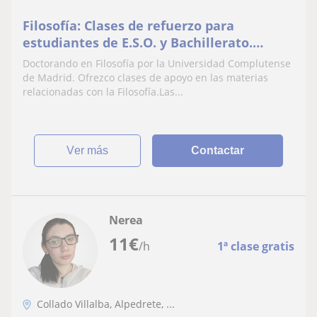
Filosofía: Clases de refuerzo para
estudiantes de E.S.O. y Bachillerato.
Preparación EvAU
Doctorando en Filosofía por la Universidad Complutense
de Madrid. Ofrezco clases de apoyo en las materias
relacionadas con la Filosofía.Las...
ver más
Contactar
Nerea
11
€
/h
1ª clase gratis
Collado Villalba, Alpedrete, ...