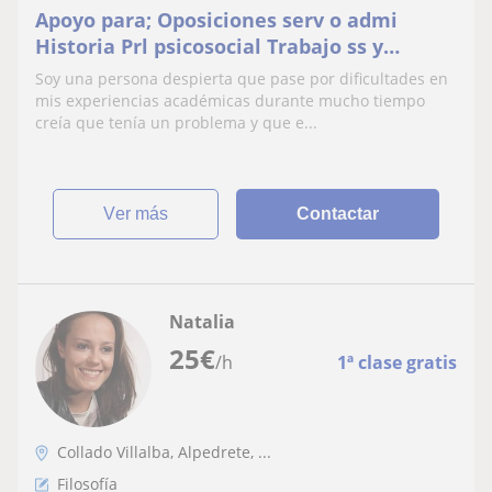
Apoyo para; Oposiciones serv o admi
Historia Prl psicosocial Trabajo ss y
mediación. Filosofía Antropología
Soy una persona despierta que pase por dificultades en
mis experiencias académicas durante mucho tiempo
creía que tenía un problema y que e...
ver más
Contactar
Natalia
25
€
/h
1ª clase gratis
Collado Villalba, Alpedrete, ...
Filosofía