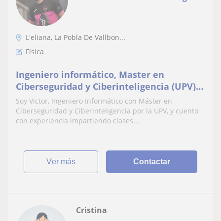
L'eliana, La Pobla De Vallbon...
Física
Ingeniero informático, Master en
Ciberseguridad y Ciberinteligencia (UPV)
con experiencia, ofrece clases adaptadas
Soy Victor, Ingeniero Informático con Máster en
a tu nivel
Ciberseguridad y Ciberinteligencia por la UPV, y cuento
con experiencia impartiendo clases...
ver más
Contactar
Cristina