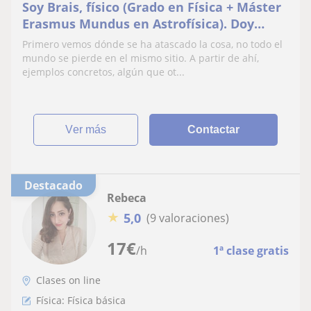
Soy Brais, físico (Grado en Física + Máster
Erasmus Mundus en Astrofísica). Doy
clases de matemáticas, física e inglés (C2)
Primero vemos dónde se ha atascado la cosa, no todo el
a ESO,
mundo se pierde en el mismo sitio. A partir de ahí,
ejemplos concretos, algún que ot...
ver más
Contactar
Destacado
Rebeca
★
5,0
(9 valoraciones)
17
€
/h
1ª clase gratis
Clases on line
Física: Física básica