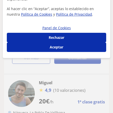
L'eliana, La Pobla De Vallbon...
Física: Matemáticas básicas
Al hacer clic en “Aceptar”, aceptas lo establecido en
nuestra
Política de Cookies
y
Política de Privacidad
.
Doy clases de matemáticas y física
Estudié en el Colegio Alemán. Soy Ingeniero Superior de
Panel de Cookies
Telecomunicaciones con amplia experiencia
internacional. He vivido y trabajado dura...
Rechazar
Aceptar
ver más
Contactar
Miguel
★
4,9
(10 valoraciones)
20
€
/h
1ª clase gratis
Náquera, La Pobla De Vallbona...