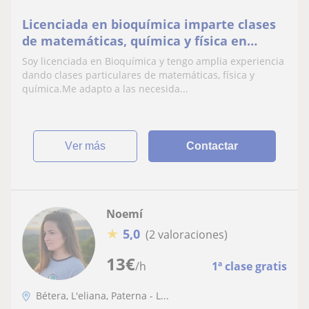
Matemáticas discretas
Licenciada en bioquímica imparte clases
de matemáticas, química y física en
niveles de ESO, bachillerato , grado y
Soy licenciada en Bioquímica y tengo amplia experiencia
preparación de EBAU. On Line o presencial
dando clases particulares de matemáticas, física y
química.Me adapto a las necesida...
ver más
Contactar
Noemí
★
5,0
(2 valoraciones)
13
€
/h
1ª clase gratis
Bétera, L'eliana, Paterna - L...