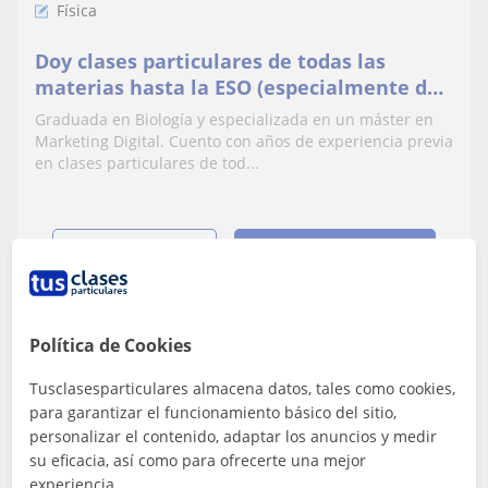
Física
Doy clases particulares de todas las
materias hasta la ESO (especialmente de
las pertenecientes a la rama científica)
Graduada en Biología y especializada en un máster en
Marketing Digital. Cuento con años de experiencia previa
en clases particulares de tod...
ver más
Contactar
Política de Cookies
Luis
★
Tusclasesparticulares almacena datos, tales como cookies,
4,0
(1 valoraciones)
para garantizar el funcionamiento básico del sitio,
15
€
personalizar el contenido, adaptar los anuncios y medir
/h
su eficacia, así como para ofrecerte una mejor
experiencia.