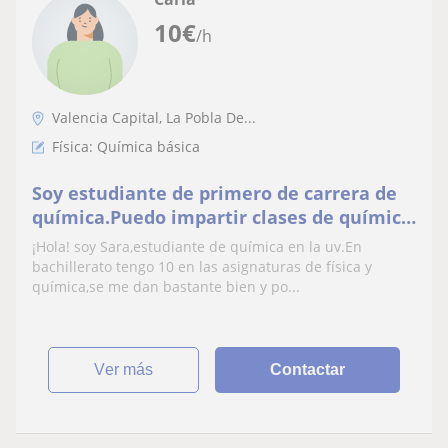
10
€
/h
Valencia Capital, La Pobla De...
Física: Química básica
Soy estudiante de primero de carrera de
química.Puedo impartir clases de química
y física hasta este nivel de bachillerato
¡Hola! soy Sara,estudiante de química en la uv.En
bachillerato tengo 10 en las asignaturas de física y
química,se me dan bastante bien y po...
ver más
Contactar