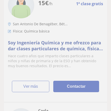
15
€
/h
1ª clase gratis
San Antonio De Benagéber, Bét...
Física: Química básica
Soy Ingeniería Química y me ofrezco para
dar clases particulares de química, física,
matemáticas y clases de refuerzo.
Hace cuatro años que imparto clases particulares a
niños y niñas de primaria y de la ESO y han obtenido
muy buenos resultados. El precio es...
ver más
Contactar
Carla