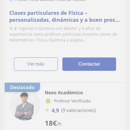
Clases particulares de Física –
personalizadas, dinámicas y a buen precio
(ESO, Bachillerato, FP y Universidad)
👨‍🔬 Ingeniero Químico con Máster y 6 años de
experiencia como profesor particular.Imparto clases de
Matemáticas, Física, Química y asigna...
ver más
Contactar
Destacado
Nexo Académico
Profesor Verificado
★
4,9
(9 valoraciones)
18
€
/h