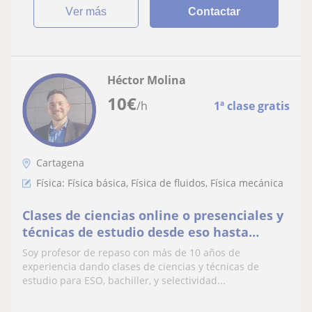
ver más
Contactar
Héctor Molina
10
€
/h
1ª clase gratis
Cartagena
Física: Física básica, Física de fluidos, Física mecánica
Clases de ciencias online o presenciales y
técnicas de estudio desde eso hasta
selectividad y primero de carrera. Me
Soy profesor de repaso con más de 10 años de
desplazo
experiencia dando clases de ciencias y técnicas de
estudio para ESO, bachiller, y selectividad...