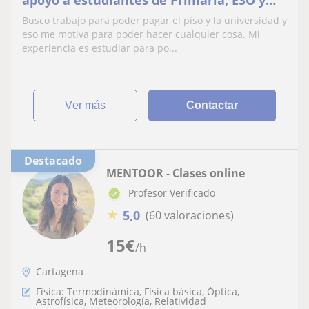
apoyo a estudiantes de Primaria, ESO y
Bachiller Solamente Física
Busco trabajo para poder pagar el piso y la universidad y
eso me motiva para poder hacer cualquier cosa. Mi
experiencia es estudiar para po...
ver más
Contactar
Destacado
MENTOOR - Clases online
Profesor Verificado
★
5,0
(60 valoraciones)
15
€
/h
Cartagena
Física: Termodinámica, Física básica, Óptica,
Astrofísica, Meteorología, Relatividad