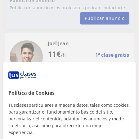
Publica un anuncio
Publica un anuncio y los profesores podrán contactarte
Publicar anuncio
Joel Jean
11
€
/h
1ª clase gratis
La Unión, Cartagena
Física: Física básica
Política de Cookies
Universitario imparte clases de física
Tusclasesparticulares almacena datos, tales como cookies,
para garantizar el funcionamiento básico del sitio,
El precio de las clases varía de 10€ a 12€ En función del
personalizar el contenido, adaptar los anuncios y medir
nivel de dificultad de las mismas.
su eficacia, así como para ofrecerte una mejor
experiencia.