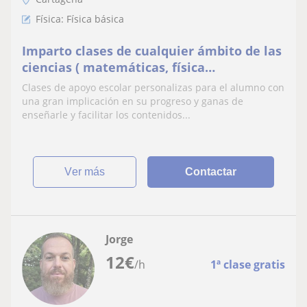
Física: Física básica
Imparto clases de cualquier ámbito de las
ciencias ( matemáticas, física
,química,etc.) a nivel Primaria/ESO
Clases de apoyo escolar personalizas para el alumno con
una gran implicación en su progreso y ganas de
enseñarle y facilitar los contenidos...
ver más
Contactar
Jorge
12
€
/h
1ª clase gratis