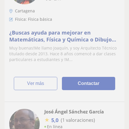
Cartagena
Física: Física básica
¿Buscas ayuda para mejorar en
Matemáticas, Física y Química o Dibujo
Técnico?
Muy buenas!Me llamo Joaquín, y soy Arquitecto Técnico
titulado desde 2013. Hace 8 años comencé a dar clases
particulares a estudiantes y !M...
ver más
Contactar
José Ángel Sánchez García
★
5,0
(1 valoraciones)
En línea