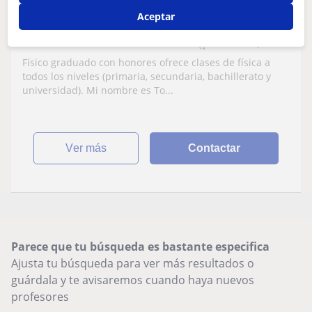
Aceptar
Físico graduado en honores ofrece clases
de física a todos los niveles (primaria,
secundaria, bachillerato y universidad)
Físico graduado con honores ofrece clases de física a
todos los niveles (primaria, secundaria, bachillerato y
universidad). Mi nombre es To...
ver más
Contactar
Parece que tu búsqueda es bastante especifica
Ajusta tu búsqueda para ver más resultados o
guárdala y te avisaremos cuando haya nuevos
profesores