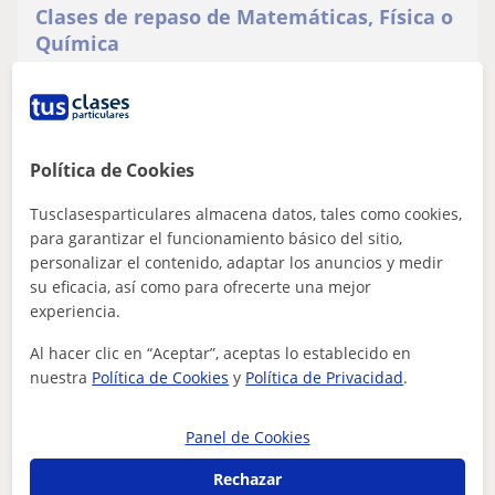
Clases de repaso de Matemáticas, Física o
Química
Estudiante de tercero del grado de Física en la
Universidad de las Islas Baleares. Experiencia en clases
particulares a domicilio y en ac...
Política de Cookies
ver más
Contactar
Tusclasesparticulares almacena datos, tales como cookies,
para garantizar el funcionamiento básico del sitio,
personalizar el contenido, adaptar los anuncios y medir
su eficacia, así como para ofrecerte una mejor
experiencia.
Tolo
15
€
Al hacer clic en “Aceptar”, aceptas lo establecido en
/h
1ª clase gratis
nuestra
Política de Cookies
y
Política de Privacidad
.
Panel de Cookies
Bunyola
Rechazar
Física: Física básica