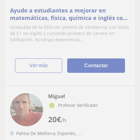
Ayudo a estudiantes a mejorar en
matemáticas, física, química e inglés con
clases de apoyo personalizadas
Graduada de la ESO con premio de excelencia, con título
de C1 en inglés y cursando primero de carrera en
Edificación. No tengo experiencia...
ver más
Contactar
Miguel
Profesor Verificado
20
€
/h
Palma De Mallorca, Esporles, ...