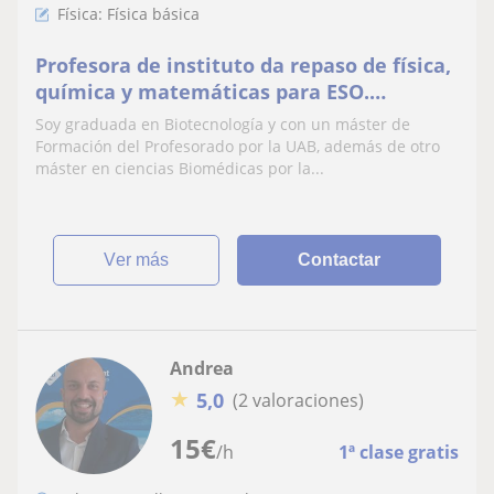
Física: Física básica
Profesora de instituto da repaso de física,
química y matemáticas para ESO.
También refuerzo para primaria!
Soy graduada en Biotecnología y con un máster de
Formación del Profesorado por la UAB, además de otro
máster en ciencias Biomédicas por la...
ver más
Contactar
Andrea
★
5,0
(2 valoraciones)
15
€
/h
1ª clase gratis