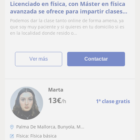
Licenciado en física, con Máster en física
avanzada se ofrece para impartir clases
de Matematicas y física
Podemos dar la clase tanto online de forma amena, ya
que soy muy paciente y si quieres en tu domicilio si es
en la localidad donde resido o...
ver más
Contactar
Marta
13
€
/h
1ª clase gratis
Palma De Mallorca, Bunyola, M...
Física: Física básica