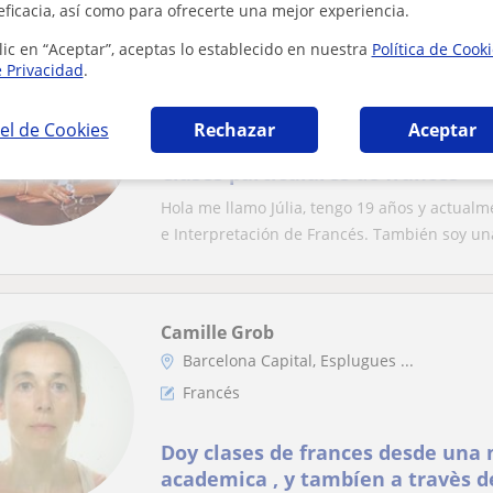
eficacia, así como para ofrecerte una mejor experiencia.
lic en “Aceptar”, aceptas lo establecido en nuestra
Política de Cook
Júlia
e Privacidad
.
Castelldefels, Gavà, Sant Cli...
Francés
el de Cookies
Rechazar
Aceptar
Clases particulares de francés
Hola me llamo Júlia, tengo 19 años y actual
e Interpretación de Francés. También soy una
Camille Grob
Barcelona Capital, Esplugues ...
Francés
Doy clases de frances desde una
academica , y tambíen a travès d