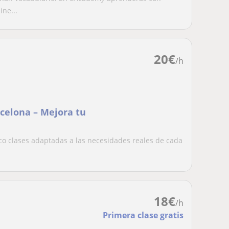
ine...
20
€
/h
rcelona – Mejora tu
zco clases adaptadas a las necesidades reales de cada
18
€
/h
Primera clase gratis