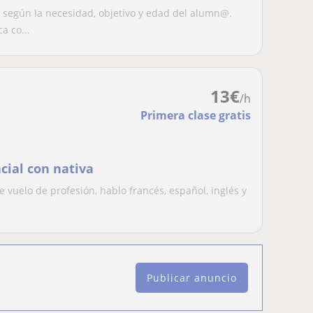
tha yoga, estiramientos
 según la necesidad, objetívo y edad del alumn@.
a co...
13
€
/h
Primera clase gratis
cial con nativa
e vuelo de profesión, hablo francés, español, inglés y
Publicar anuncio