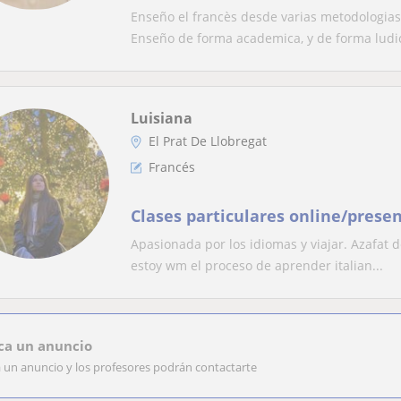
artisticas, juegos y clases de ha
Enseño el francès desde varias metodologias
en frances y castellano
Enseño de forma academica, y de forma ludic
Luisiana
El Prat De Llobregat
Francés
Clases particulares online/presen
Apasionada por los idiomas y viajar. Azafat d
estoy wm el proceso de aprender italian...
ca un anuncio
a un anuncio y los profesores podrán contactarte