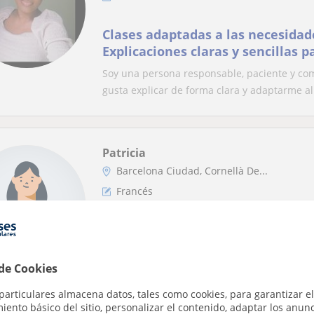
Clases adaptadas a las necesida
Explicaciones claras y sencillas 
conceptos desde la base
Soy una persona responsable, paciente y co
gusta explicar de forma clara y adaptarme al r
Patricia
Barcelona Ciudad, Cornellà De...
Francés
Estudiante del grado de Traducci
ofrece clases particulares de fran
en persona
 de Cookies
Conozco de primera mano cuales son las difi
trabajar un idioma nuevo. Adapto a las neces
particulares almacena datos, tales como cookies, para garantizar el
ento básico del sitio, personalizar el contenido, adaptar los anunc