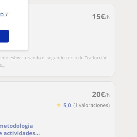
ies
y
15
€
/h
mente estoy cursando el segundo curso de Traducción
...
20
€
/h
★
5,0
(1 valoraciones)
 metodologia
e actividades