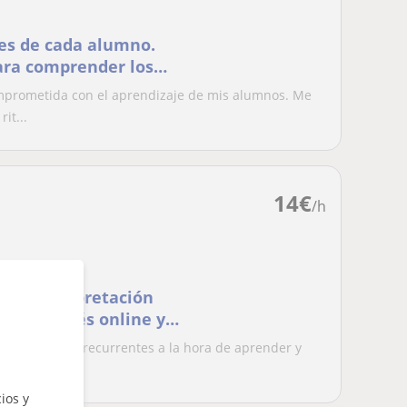
des de cada alumno.
para comprender los
mprometida con el aprendizaje de mis alumnos. Me
it...
14
€
/h
ón e Interpretación
cés e inglés online y
cultades más recurrentes a la hora de aprender y
ida...
ios y