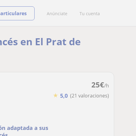
particulares
Anúnciate
Tu cuenta
ncés en El Prat de
25
€
/h
★
5,0
(21 valoraciones)
ón adaptada a sus
cés