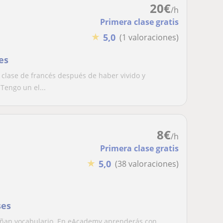
20
€
/h
Primera clase gratis
★
5,0
(1 valoraciones)
es
clase de francés después de haber vivido y
Tengo un el...
8
€
/h
Primera clase gratis
★
5,0
(38 valoraciones)
ses
señan vocabulario. En eAcademy aprenderás con