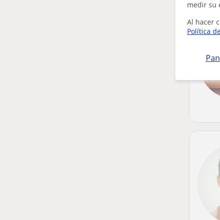
medir su 
Al hacer c
Política d
Pan