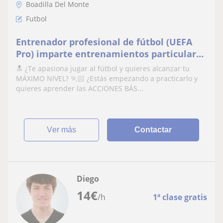
Boadilla Del Monte
Futbol
Entrenador profesional de fútbol (UEFA
Pro) imparte entrenamientos particulares
para jugadores de cualquier edad y nivel
🔝 ¿Te apasiona jugar al fútbol y quieres alcanzar tu
MÁXIMO NIVEL? 🏃🏻 ¿Estás empezando a practicarlo y
quieres aprender las ACCIONES BÁS...
ver más
Contactar
Diego
14
€
/h
1ª clase gratis