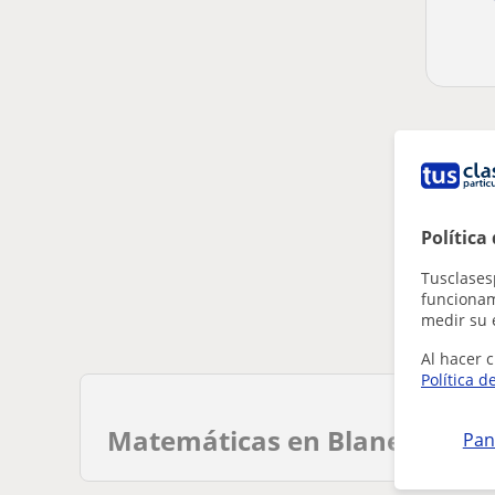
Parece 
Ajusta 
Elimin
Política
Tusclases
funcionami
medir su 
Al hacer c
Política d
Matemáticas en Blanes
Pan