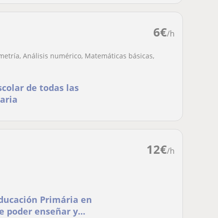
6
€
/h
metría, Análisis numérico, Matemáticas básicas,
scolar de todas las
aria
12
€
/h
Educación Primária en
de poder enseñar y