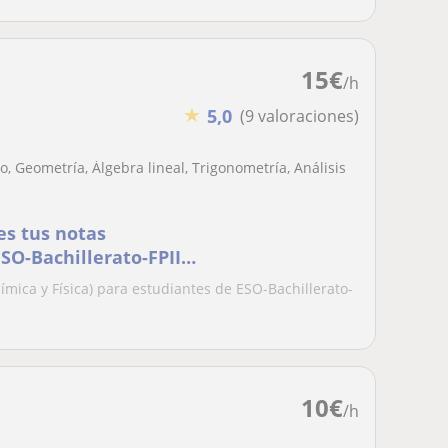
15
€
/h
★
5,0
(9 valoraciones)
, Geometría, Álgebra lineal, Trigonometría, Análisis
es tus notas
SO-Bachillerato-FPII-
ímica y Física) para estudiantes de ESO-Bachillerato-
10
€
/h