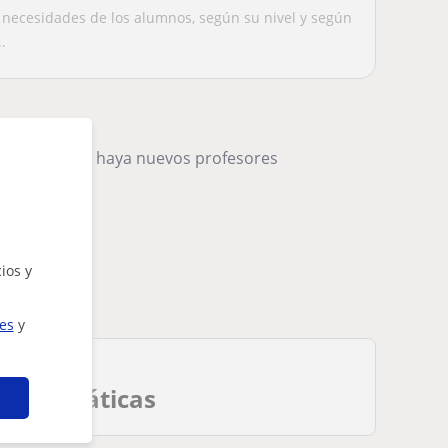
stoy aprendiendo
a necesidades de los alumnos, según su nivel y según
.
remos cuando haya nuevos profesores
ios y
ies
y
 Matemáticas