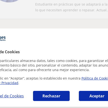
aplicar los conocimientos que e
Estudiante en prácticas que se adaptará a l
lo que necesiten aprender o repasar. Actual..
que tu búsqueda es bastante especifica
tu búsqueda para ver más resultados o guárdala y te avisa
ar filtros
Guardar búsqueda
 de Cookies
particulares almacena datos, tales como cookies, para garantizar el
ento básico del sitio, personalizar el contenido, adaptar los anunc
eficacia, así como para ofrecerte una mejor experiencia.
lic en “Aceptar”, aceptas lo establecido en nuestra
Política de Cook
e Privacidad
.
Asignaturas de
el de Cookies
Rechazar
Aceptar