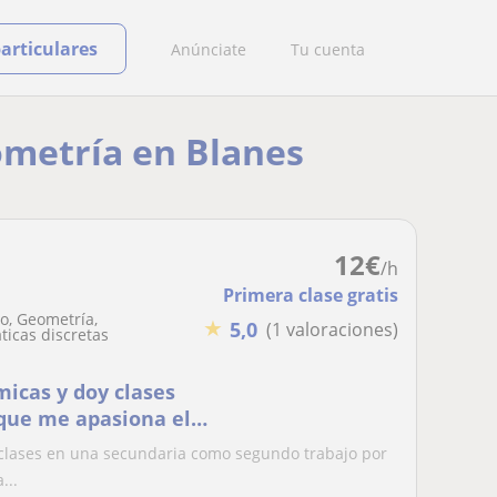
particulares
Anúnciate
Tu cuenta
ometría en Blanes
12
€
/h
Primera clase gratis
o, Geometría,
★
5,0
(1 valoraciones)
ticas discretas
micas y doy clases
que me apasiona el
 clases en una secundaria como segundo trabajo por
...