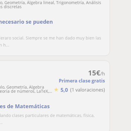
, Geometría, Álgebra lineal, Trigonometría, Análisis
s discretas
s necesario se pueden
leraro social. Siempre se me han dado muy bien las
 h...
15
€
/h
Primera clase gratis
lo, Geometría, Álgebra
★
5,0
(1 valoraciones)
Teoría de números, LaTeX,
ases de Matemáticas
 dando clases particulares de matemáticas, física,
..