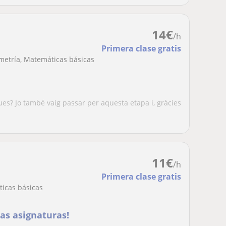
14
€
/h
Primera clase gratis
metría, Matemáticas básicas
àques? Jo també vaig passar per aquesta etapa i, gràcies
11
€
/h
Primera clase gratis
ticas básicas
las asignaturas!