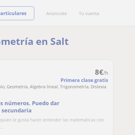
particulares
Anúnciate
Tu cuenta
ometría en Salt
8
€
/h
Primera clase gratis
o, Geometría, Álgebra lineal, Trigonometría, Dislexia
os números. Puedo dar
e secundaria
 quien le gusta hacer entender las matemáticas con
..