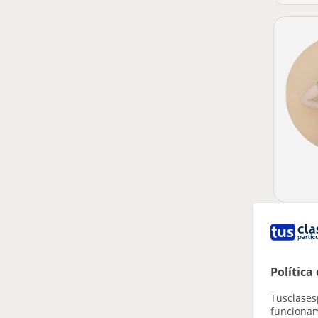
Política
Tusclases
funcionami