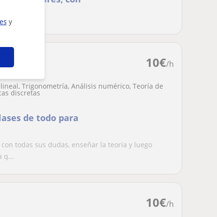
ar
ies
y
10
€
/h
lineal, Trigonometría, Análisis numérico, Teoría de
as discretas
lases de todo para
con todas sus dudas, enseñar la teoría y luego
 q...
10
€
/h