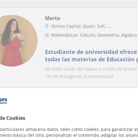
Marta
Girona Capital, Quart, Salt, ...
Matemáticas: Cálculo, Geometría, Álgebra 
Estudiante de universidad ofrece
todas las materias de Educación p
todas las asignaturas del Bachille
He dado clases de repaso a niñ@s de primari
1ro de Biologia en la universidad.
Arnau
Girona Capital, Salt, Sarrià ...
 de Cookies
Matemáticas: Cálculo, Geometría, Teoría
particulares almacena datos, tales como cookies, para garantizar el
ento básico del sitio, personalizar el contenido, adaptar los anunc
Profesor con experiencia en clase