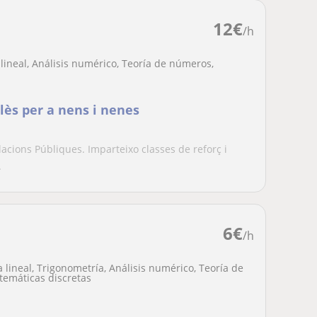
12
€
/h
lineal, Análisis numérico, Teoría de números,
ès per a nens i nenes
lacions Públiques. Imparteixo classes de reforç i
.
6
€
/h
 lineal, Trigonometría, Análisis numérico, Teoría de
temáticas discretas