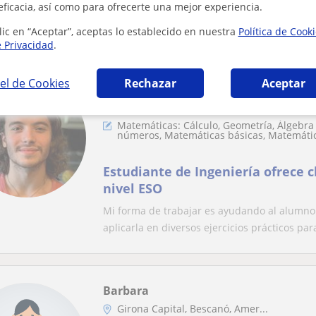
eficacia, así como para ofrecerte una mejor experiencia.
muchas ganas de enseñar y ayud
lic en “Aceptar”, aceptas lo establecido en nuestra
Política de Cook
e Privacidad
.
el de Cookies
Rechazar
Aceptar
Miquel
Girona Capital, Quart, Salt, ...
Matemáticas: Cálculo, Geometría, Álgebra 
números, Matemáticas básicas, Matemátic
Estudiante de Ingeniería ofrece c
nivel ESO
Mi forma de trabajar es ayudando al alumno 
aplicarla en diversos ejercicios prácticos para
Barbara
Girona Capital, Bescanó, Amer...