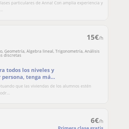
lases particulares de Anna! Con amplia experiencia y
..
15
€
/h
, Geometría, Álgebra lineal, Trigonometría, Análisis
s discretas
a todos los niveles y
r persona, tenga más
eptuando que las viviendas de los alumnos estén
odr...
6
€
/h
Primera clase gratis