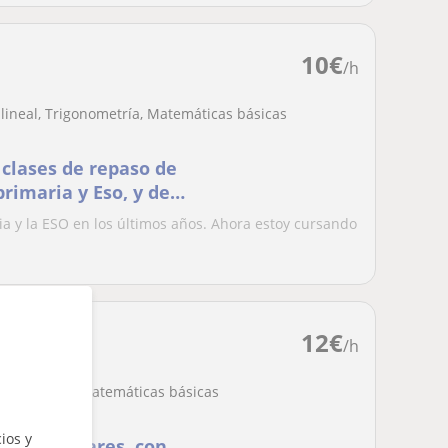
10
€
/h
lineal, Trigonometría, Matemáticas básicas
 clases de repaso de
rimaria y Eso, y de
rato Científico
a y la ESO en los últimos años. Ahora estoy cursando
12
€
/h
 de números, Matemáticas básicas
ios y
s particulares, con