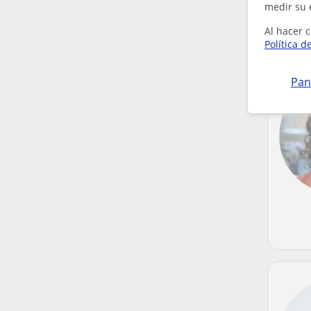
medir su 
Al hacer c
Política d
Pan