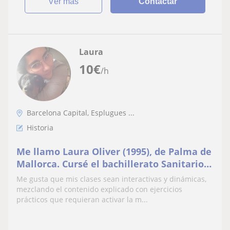
ver más
Contactar
Laura
10
€
/h
Barcelona Capital, Esplugues ...
Historia
Me llamo Laura Oliver (1995), de Palma de
Mallorca. Cursé el bachillerato Sanitario y
Biológico pero finamente me decidí por
Me gusta que mis clases sean interactivas y dinámicas,
una carrera de letras y en 2018 me gradué
mezclando el contenido explicado con ejercicios
en Humanidades por la Universidad
prácticos que requieran activar la m...
Pompeu Fabra en Barcelona. La carrera de
Humanidades e