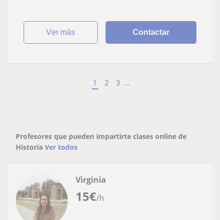
ver más
Contactar
1
2
3
...
Profesores que pueden impartirte clases online de
Historia
Ver todos
Virginia
15
€
/h