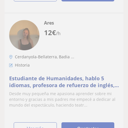
Ares
12
€
/h
Cerdanyola-Bellaterra, Badia ...
Historia
Estudiante de Humanidades, hablo 5
idiomas, profesora de refuerzo de inglés,
animadora infantil, pasión por el arte.
Desde muy pequeña me apasiona aprender sobre mi
entorno y gracias a mis padres me empecé a dedicar al
mundo del espectáculo, haciendo teatr...