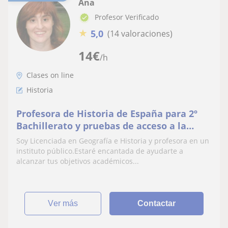
Ana
Profesor Verificado
★
5,0
(14 valoraciones)
14
€
/h
Clases on line
Historia
Profesora de Historia de España para 2º
Bachillerato y pruebas de acceso a la
universidad
Soy Licenciada en Geografía e Historia y profesora en un
instituto público.Estaré encantada de ayudarte a
alcanzar tus objetivos académicos...
ver más
Contactar