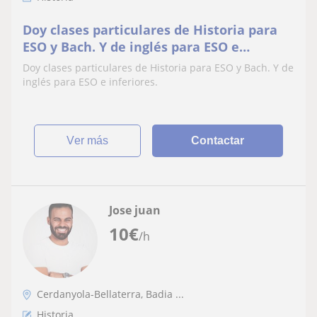
Doy clases particulares de Historia para
ESO y Bach. Y de inglés para ESO e
inferiores
Doy clases particulares de Historia para ESO y Bach. Y de
inglés para ESO e inferiores.
ver más
Contactar
Jose juan
10
€
/h
Cerdanyola-Bellaterra, Badia ...
Historia