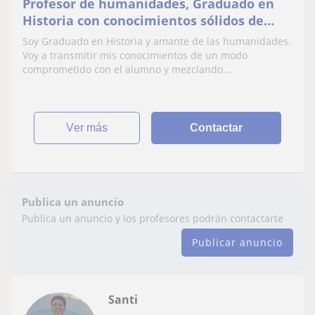
Profesor de humanidades, Graduado en
Historia con conocimientos sólidos de
Filosofia, Latín, Griego, Literatura,
Soy Graduado en Historia y amante de las humanidades.
Historia del Arte y Geografia. Apasionado
Voy a transmitir mis conocimientos de un modo
por la enseñanza y con ganas de contagiar
comprometido con el alumno y mezclando...
el amor por las humanidades
ver más
Contactar
Publica un anuncio
Publica un anuncio y los profesores podrán contactarte
Publicar anuncio
Santi