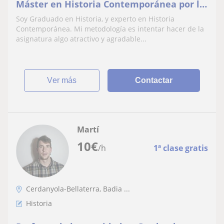
Máster en Historia Contemporánea por la
UAM. En formación para ejercer en
Soy Graduado en Historia, y experto en Historia
Secundaria y Bachillerato
Contemporánea. Mi metodología es intentar hacer de la
asignatura algo atractivo y agradable...
ver más
Contactar
Martí
10
€
/h
1ª clase gratis
Cerdanyola-Bellaterra, Badia ...
Historia