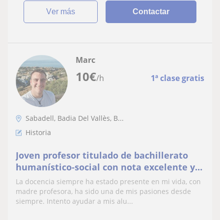
ver más
Contactar
Marc
10
€
/h
1ª clase gratis
Sabadell, Badia Del Vallès, B...
Historia
Joven profesor titulado de bachillerato
humanístico-social con nota excelente y
ganas de enseñar y ayudar a jóvenes
La docencia siempre ha estado presente en mi vida, con
estudiantes.
madre profesora, ha sido una de mis pasiones desde
siempre. Intento ayudar a mis alu...