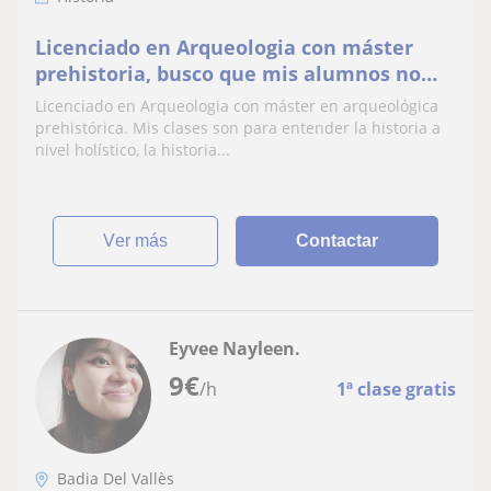
Licenciado en Arqueologia con máster
prehistoria, busco que mis alumnos no
sólo sepan datos, sino que entiendan la
Licenciado en Arqueologia con máster en arqueológica
historia, ya que para entender el presente
prehistórica. Mis clases son para entender la historia a
se ha de entender el pasado
nivel holístico, la historia...
ver más
Contactar
Eyvee Nayleen.
9
€
/h
1ª clase gratis
Badia Del Vallès