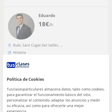
Eduardo
18
€
/h
Rubí, Sant Cugat Del Vallès, ...
Historia
Doy clases de Historia y geografía
Licenciado en ciencias políticas, con máster. Más de 10
años de experiencia en clases particulares. Especialidad
Política de Cookies
segundo ciclo de la ESO y...
Tusclasesparticulares almacena datos, tales como cookies,
para garantizar el funcionamiento básico del sitio,
personalizar el contenido, adaptar los anuncios y medir
ver más
Contactar
su eficacia, así como para ofrecerte una mejor
experiencia.