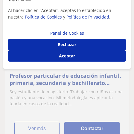
Al hacer clic en “Aceptar”, aceptas lo establecido en
nuestra
Política de Cookies
y
Política de Privacidad
.
Diego
12
€
/h
Panel de Cookies
Rechazar
Cerdanyola-Bellaterra, Badia ...
Aceptar
Historia
Profesor particular de educación infantil,
primaria, secundaria y bachillerato
motivado para enseñar al ser mi futuro,
Soy estudiante de magisterio. Trabajar con niños es una
ser profesor
pasión y una vocación. Mi metodología es aplicar la
teoría en casos de la realidad...
ver más
Contactar