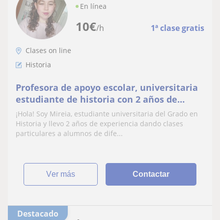
En línea
10
€
/h
1ª clase gratis
Clases on line
Historia
Profesora de apoyo escolar, universitaria
estudiante de historia con 2 años de
experiencia dando clases particulares
¡Hola! Soy Mireia, estudiante universitaria del Grado en
Historia y llevo 2 años de experiencia dando clases
particulares a alumnos de dife...
ver más
Contactar
Destacado