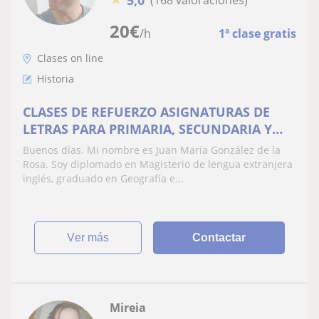
(168 valoraciones)
20
€
/h
1ª clase gratis
Clases on line
Historia
CLASES DE REFUERZO ASIGNATURAS DE
LETRAS PARA PRIMARIA, SECUNDARIA Y
BACHILLERATO. SEGUIMIENTO
Buenos días. Mi nombre es Juan María González de la
,CORRECCIÓN Y DEFENSA DE TFG Y TFM
Rosa. Soy diplomado en Magisterio de lengua extranjera
inglés, graduado en Geografía e...
ver más
Contactar
Mireia