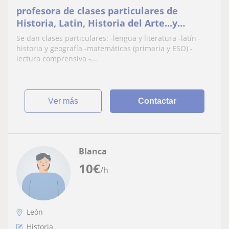
profesora de clases particulares de
Historia, Latin, Historia del Arte...y
Técnicas de Estudio
Se dan clases particulares: -lengua y literatura -latín -
historia y geografía -matemáticas (primaria y ESO) -
lectura comprensiva -...
ver más
Contactar
Blanca
10
€
/h
León
Historia