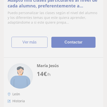
Adapto mis clases particulares al nivel de
cada alumno, preferentemente a
alumnos de primaria y secundaria
Puedo personalizar las clases según el nivel del alumno
y los diferentes temas que este quiera aprender,
adaptándome a si este quiere prepa...
ver más
Contactar
María Jesús
14
€
/h
León
Historia