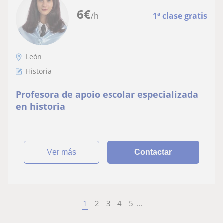
6
€
/h
1ª clase gratis
León
Historia
Profesora de apoio escolar especializada
en historia
ver más
Contactar
1
2
3
4
5
...