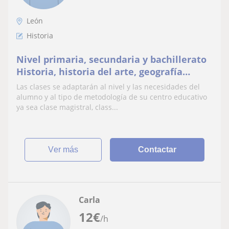
León
Historia
Nivel primaria, secundaria y bachillerato
Historia, historia del arte, geografía
Preparación de clases, exámenes,
Las clases se adaptarán al nivel y las necesidades del
ejercicios y trabajos
alumno y al tipo de metodología de su centro educativo
ya sea clase magistral, class...
ver más
Contactar
Carla
12
€
/h