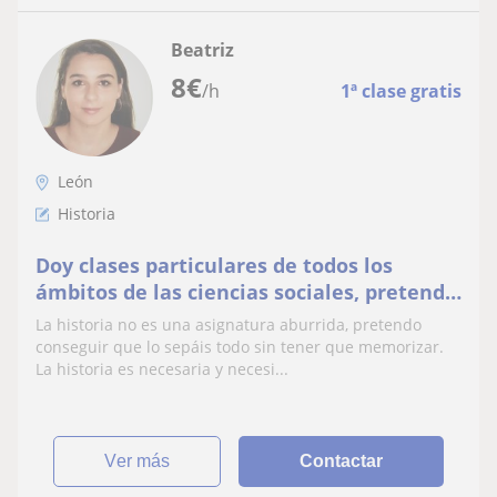
Beatriz
8
€
/h
1ª clase gratis
León
Historia
Doy clases particulares de todos los
ámbitos de las ciencias sociales, pretendo
ayudar y conseguir una motivación al
La historia no es una asignatura aburrida, pretendo
alumnado
conseguir que lo sepáis todo sin tener que memorizar.
La historia es necesaria y necesi...
ver más
Contactar