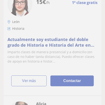
15
€
/h
1ª clase gratis
León
Historia
Actualmente soy estudiante del doble
grado de Historia e Historia del Arte en
León y he impartido clases de apoyo a
Imparto clases de manera presencial y a domicilio (en
compañeros.
caso de no haber tanta distancia). Puedo ofrecer clases
de apoyo en historia e histor...
ver más
Contactar
Alicia