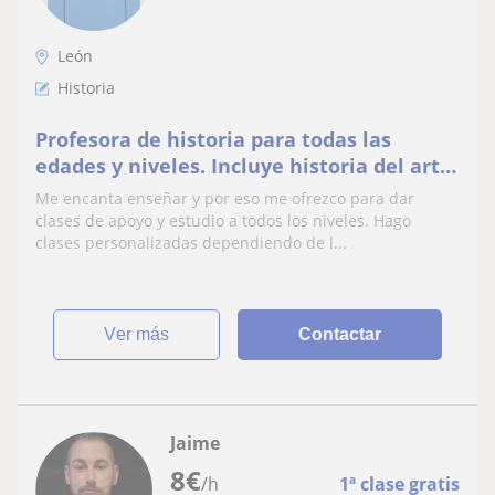
León
Historia
Profesora de historia para todas las
edades y niveles. Incluye historia del arte,
historia de España e historia
Me encanta enseñar y por eso me ofrezco para dar
contemporánea
clases de apoyo y estudio a todos los niveles. Hago
clases personalizadas dependiendo de l...
ver más
Contactar
Jaime
8
€
/h
1ª clase gratis