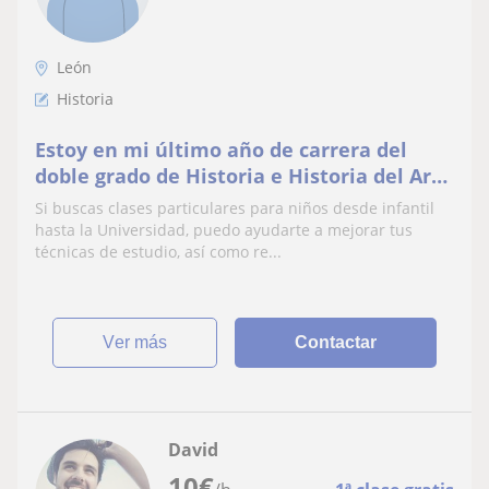
León
Historia
Estoy en mi último año de carrera del
doble grado de Historia e Historia del Arte
y se me da muy bien ayudar a aprender y
Si buscas clases particulares para niños desde infantil
a mejora
hasta la Universidad, puedo ayudarte a mejorar tus
técnicas de estudio, así como re...
ver más
Contactar
David
10
€