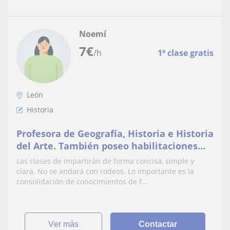
Noemí
7
€
/h
1ª clase gratis
León
Historia
Profesora de Geografía, Historia e Historia
del Arte. También poseo habilitaciones
inglés. Ofrezco clases a alumnos de
Las clases de impartirán de forma concisa, simple y
primaria, secundaria y bachillerato
clara. No se andará con rodeos. Lo importante es la
consolidación de conocimientos de f...
ver más
Contactar