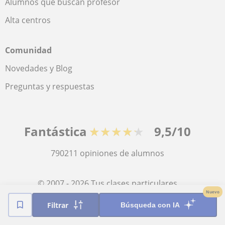
Alumnos que buscan profesor
Alta centros
Comunidad
Novedades y Blog
Preguntas y respuestas
Fantástica
★★★★★
9,5/10
790211
opiniones de alumnos
© 2007 - 2026 Tus clases particulares
Nuevo
Filtrar
Búsqueda con IA
Mapa web:
Profesores particulares