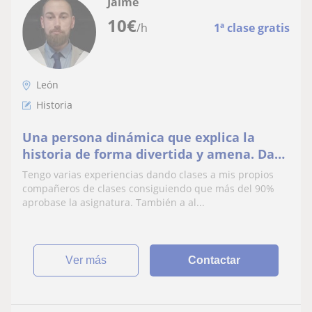
Jaime
10
€
/h
1ª clase gratis
León
Historia
Una persona dinámica que explica la
historia de forma divertida y amena. Daré
clase a toda aquellas personas que
Tengo varias experiencias dando clases a mis propios
quieran mejorar en una asignatura tan
compañeros de clases consiguiendo que más del 90%
interesante como es la historia.
aprobase la asignatura. También a al...
ver más
Contactar