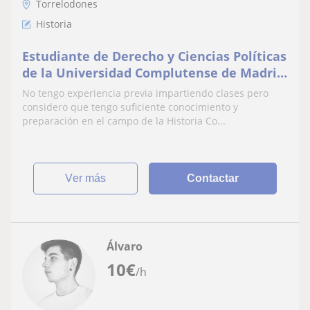
Torrelodones
Historia
Estudiante de Derecho y Ciencias Políticas
de la Universidad Complutense de Madrid,
sacaba excelentes notas en Bachillerato
No tengo experiencia previa impartiendo clases pero
tanto en Historia de España como en
considero que tengo suficiente conocimiento y
Contemporánea
preparación en el campo de la Historia Co...
ver más
Contactar
Álvaro
10
€
/h