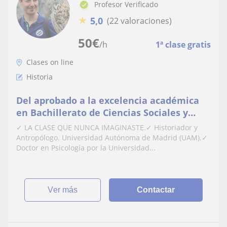
Profesor Verificado
★
5,0
(22 valoraciones)
50
€
/h
1ª clase gratis
Clases on line
Historia
Del aprobado a la excelencia académica
en Bachillerato de Ciencias Sociales y
Humanidades | Historiador y Antropólogo
✓ LA CLASE QUE NUNCA IMAGINASTE.✓ Historiador y
| Psicólogo especializado en Educación |
Antropólogo. Universidad Autónoma de Madrid (UAM).✓
💻 Sesiones online
Doctor en Psicología por la Universidad...
ver más
Contactar