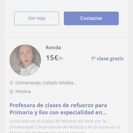
ver más
Contactar
Ronda
15
€
/h
1ª clase gratis
Colmenarejo, Collado Villalba...
Historia
Profesora de clases de refuerzo para
Primaria y Eso con especialidad en
Humanidades y Ciencias Sociales
Graduada en el Grado de Historia del Arte por la
Universidad Complutense de Madrid y en proceso en el
Máster del Profesorado por la Univers...