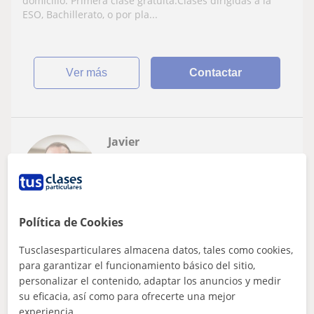
domicilio. Primera clase gratuita.Clases dirigidas a la
ESO, Bachillerato, o por pla...
ver más
Contactar
Javier
19
€
/h
Política de Cookies
Collado Villalba, Alpedrete, ...
Historia
Tusclasesparticulares almacena datos, tales como cookies,
para garantizar el funcionamiento básico del sitio,
Profesor de Historia, Arte, Literatura y
personalizar el contenido, adaptar los anuncios y medir
Cultura Clásica para ESO y Bachillerato,
su eficacia, así como para ofrecerte una mejor
especialista en Atención a la Diversidad
experiencia.