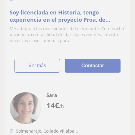
Soy licenciada en Historia, tengo
experiencia en el proyecto Proa, de
refuerzo escolar. Puedo dar clase en
Me adapto a las necesidades del estudiante. Con mucha
primaria, Eso y pruebas de acceso a FP
paciencia, con facilidad de dar clases onlines. Intento
basica
hacer las clases amenas para...
ver más
Contactar
Sara
14
€
/h
Colmenarejo, Collado Villalba...