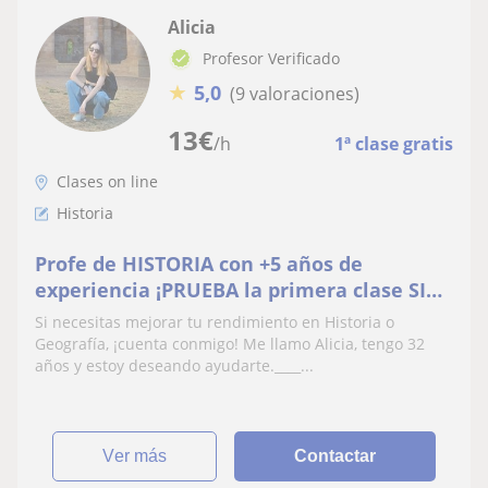
Alicia
Profesor Verificado
★
5,0
(9 valoraciones)
13
€
/h
1ª clase gratis
Clases on line
Historia
Profe de HISTORIA con +5 años de
experiencia ¡PRUEBA la primera clase SIN
COSTE!
Si necesitas mejorar tu rendimiento en Historia o
Geografía, ¡cuenta conmigo! Me llamo Alicia, tengo 32
años y estoy deseando ayudarte.____...
ver más
Contactar