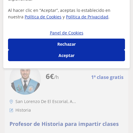
¿Te cuesta entender todo lo que cuentan en clase de
Historia? ¿No consigues distinguir un estilo artístico de
Al hacer clic en “Aceptar”, aceptas lo establecido en
otro? Soy un apasionado de la...
nuestra
Política de Cookies
y
Política de Privacidad
.
Panel de Cookies
ver más
Contactar
Rechazar
Aceptar
Mario
6
€
/h
1ª clase gratis
San Lorenzo De El Escorial, A...
Historia
Profesor de Historia para impartir clases