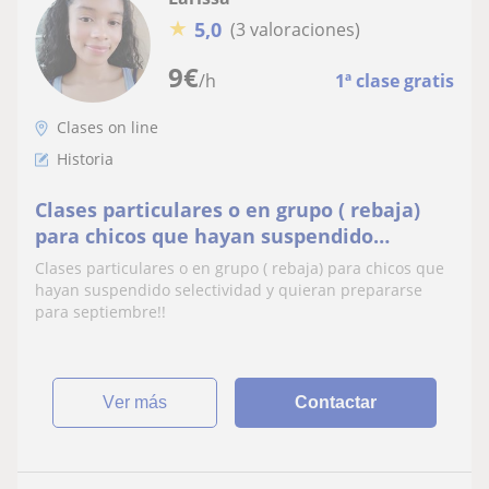
★
5,0
(3 valoraciones)
9
€
/h
1ª clase gratis
Clases on line
Historia
Clases particulares o en grupo ( rebaja)
para chicos que hayan suspendido
selectividad y quieran prepararse para
Clases particulares o en grupo ( rebaja) para chicos que
septiembre
hayan suspendido selectividad y quieran prepararse
para septiembre!!
ver más
Contactar