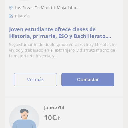
Las Rozas De Madrid, Majadaho...
Historia
Joven estudiante ofrece clases de
Historia, primaria, ESO y Bachillerato.
Tengo amplios conocimientos de la
Soy estudiante de doble grado en derecho y filosofía, he
materia con una calificación media de
vivido y trabajado en el extranjero, y disfruto mucho de
9.80 en bachillerato
la materia de historia, y...
ver más
Contactar
Jaime Gil
10
€
/h