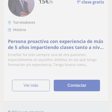
15
€
/h
1ª clase gratis
Torrelodones
Historia
Persona proactiva con experiencia de más
de 5 años impartiendo clases tanto a nivel
extraescolar como curricular.
Enseñar ha sido siempre una de mis pasiones,
especialmente en aquellos ámbitos en los que tengo
formación y/o experiencia. Tengo buena comu...
ver más
Contactar
Publica un anuncio