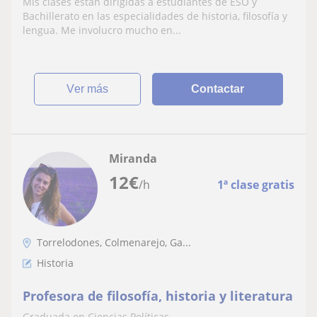
Mis clases están dirigidas a estudiantes de ESO y
Bachillerato en las especialidades de historia, filosofía y
lengua. Me involucro mucho en...
ver más
Contactar
Miranda
12
€
/h
1ª clase gratis
Torrelodones, Colmenarejo, Ga...
Historia
Profesora de filosofía, historia y literatura
Graduada en Ciencias Políticas.