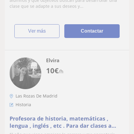
alumnos y que objetivos buscan para desarrollar una
clase que se adapte a sus deseos y...
ver más
Contactar
Elvira
10
€
/h
Las Rozas De Madrid
Historia
Profesora de historia, matemáticas ,
lengua , inglés , etc . Para dar clases a
niños de primaria y eso