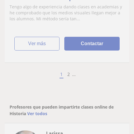
Historia a alumnos de ESO y Bachillerato
Tengo algo de experiencia dando clases en academias y
de forma fácil e ilustrativa
he comprobado que los medios visuales llegan mejor a
los alumnos. Mi método sería tan...
ver más
Contactar
1
2
...
Profesores que pueden impartirte clases online de
Historia
Ver todos
Larissa