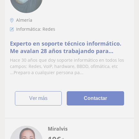
Almería
Informática: Redes
Experto en soporte técnico informático.
Me avalan 28 años trabajando para
entornos críticos en la administración
Hace 30 años que doy soporte informático en todos los
pública
campos: Redes, VoIP, hardware, BBDD, ofimática, etc
...Preparo a cualquier persona pa...
ver más
Contactar
Miralvis