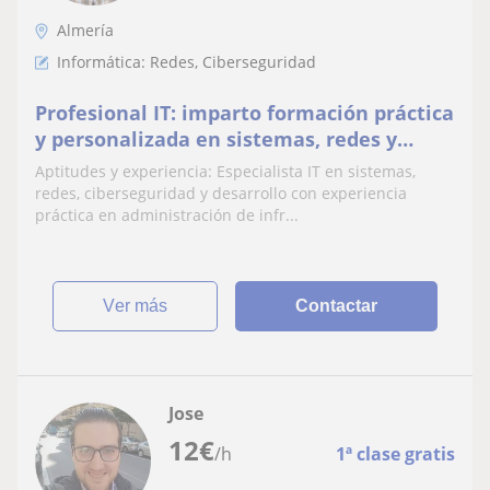
Almería
Informática: Redes, Ciberseguridad
Profesional IT: imparto formación práctica
y personalizada en sistemas, redes y
programación para estudiantes,
Aptitudes y experiencia: Especialista IT en sistemas,
profesionales y ent
redes, ciberseguridad y desarrollo con experiencia
práctica en administración de infr...
ver más
Contactar
Jose
12
€
/h
1ª clase gratis