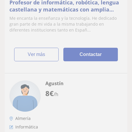
Profesor de informática, robótica, lengua
castellana y matemáticas con amplia
experiencia (alrededor de 20 años).
Me encanta la enseñanza y la tecnología. He dedicado
gran parte de mi vida a la misma trabajando en
diferentes instituciones tanto en Españ...
ver más
Contactar
Agustín
8
€
/h
Almería
Informática