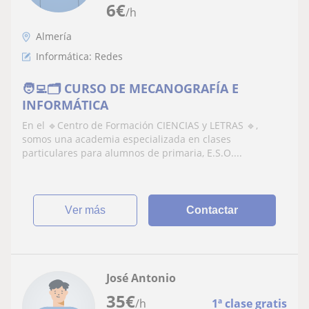
6
€
/h
Almería
Informática: Redes
🧑‍💻🗂️ CURSO DE MECANOGRAFÍA E
INFORMÁTICA
En el 🔹Centro de Formación CIENCIAS y LETRAS 🔹,
somos una academia especializada en clases
particulares para alumnos de primaria, E.S.O....
ver más
Contactar
José Antonio
35
€
/h
1ª clase gratis