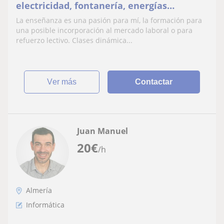
electricidad, fontanería, energías
renovables y ciber seguridad. Preparado
La enseñanza es una pasión para mí, la formación para
para informática.
una posible incorporación al mercado laboral o para
refuerzo lectivo. Clases dinámica...
ver más
Contactar
Juan Manuel
20
€
/h
Almería
Informática