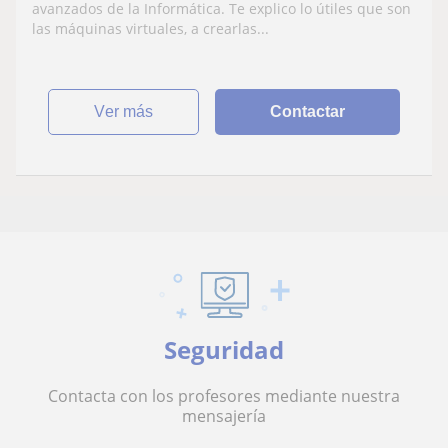
como más avanzado
avanzados de la Informática. Te explico lo útiles que son
las máquinas virtuales, a crearlas...
ver más
Contactar
Seguridad
Contacta con los profesores mediante nuestra
mensajería