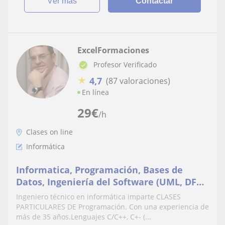
ver más
Contactar
ExcelFormaciones
Profesor Verificado
★
4,7
(87 valoraciones)
En línea
29
€
/h
Clases on line
Informática
Informatica, Programación, Bases de
Datos, Ingeniería del Software (UML, DFD,
asesoria en PFC/G)
Ingeniero técnico en informática imparte CLASES
PARTICULARES DE Programación. Con una experiencia de
más de 35 años.Lenguajes C/C++, C+- (...