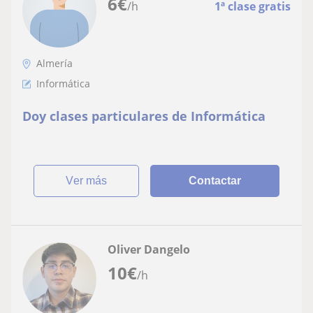
6
€
/h
1ª clase gratis
Almería
Informática
Doy clases particulares de Informática
ver más
Contactar
Oliver Dangelo
10
€
/h