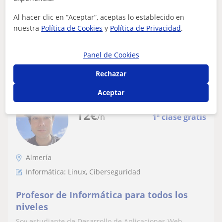
cursos especializados en redes i...
Al hacer clic en “Aceptar”, aceptas lo establecido en
nuestra
Política de Cookies
y
Política de Privacidad
.
ver más
Contactar
Panel de Cookies
Rechazar
Aceptar
Martin Alejandro
12
€
/h
1ª clase gratis
Almería
Informática: Linux, Ciberseguridad
Profesor de Informática para todos los
niveles
Soy estudiante de Desarrollo de Aplicaciones Web