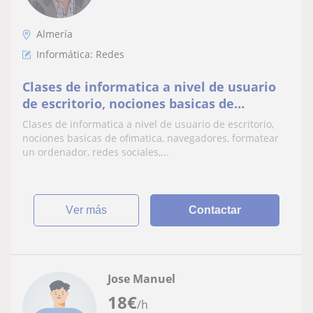
Almería
Informática: Redes
Clases de informatica a nivel de usuario
de escritorio, nociones basicas de
ofimatica, navegadores, formatear un
Clases de informatica a nivel de usuario de escritorio,
ordenador, redes sociales, etc
nociones basicas de ofimatica, navegadores, formatear
un ordenador, redes sociales,...
ver más
Contactar
Jose Manuel
18
€
/h