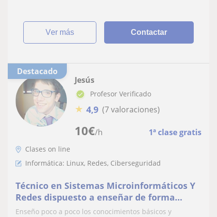
ver más
Contactar
Destacado
Jesús
Profesor Verificado
★
4,9
(7 valoraciones)
10
€
/h
1ª clase gratis
Clases on line
Informática: Linux, Redes, Ciberseguridad
Técnico en Sistemas Microinformáticos Y
Redes dispuesto a enseñar de forma
dinámica y amena tanto nivel básico
Enseño poco a poco los conocimientos básicos y