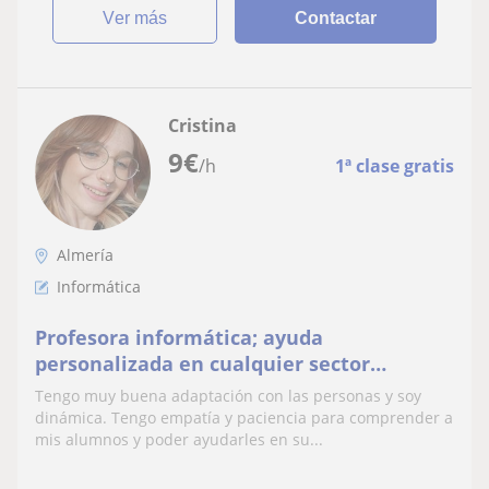
ver más
Contactar
Cristina
9
€
/h
1ª clase gratis
Almería
Informática
Profesora informática; ayuda
personalizada en cualquier sector
informático
Tengo muy buena adaptación con las personas y soy
dinámica. Tengo empatía y paciencia para comprender a
mis alumnos y poder ayudarles en su...