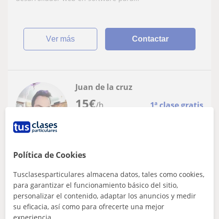
ver más
Contactar
Juan de la cruz
15
€
/h
1ª clase gratis
Almería
Política de Cookies
Informática: Linux, Redes
Tusclasesparticulares almacena datos, tales como cookies,
Formador en informática para todos los
para garantizar el funcionamiento básico del sitio,
niveles y edades
personalizar el contenido, adaptar los anuncios y medir
su eficacia, así como para ofrecerte una mejor
Soy un profesional técnico con formación en Sistemas
experiencia.
Microinformáticos y Redes, complementada con diversos