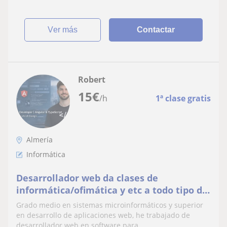
ver más
Contactar
Robert
15
€
/h
1ª clase gratis
Almería
Informática
Desarrollador web da clases de
informática/ofimática y etc a todo tipo de
edades
Grado medio en sistemas microinformáticos y superior
en desarrollo de aplicaciones web, he trabajado de
desarrollador web en software para...