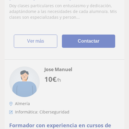
hasta bachillerato con 4 años de
Doy clases particulares con entusiasmo y dedicación,
experiencia
adaptándome a las necesidades de cada alumno/a. Mis
clases son especializadas y person...
ver más
Contactar
Jose Manuel
10
€
/h
Almería
Informática: Ciberseguridad
Formador con experiencia en cursos de