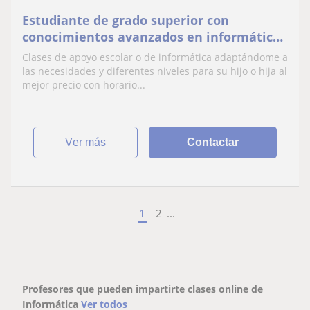
Estudiante de grado superior con
conocimientos avanzados en informática
y alto nivel de inglés.
Clases de apoyo escolar o de informática adaptándome a
las necesidades y diferentes niveles para su hijo o hija al
mejor precio con horario...
ver más
Contactar
1
2
...
Profesores que pueden impartirte clases online de
Informática
Ver todos