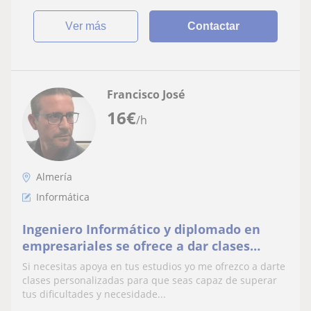
ver más
Contactar
Francisco José
16
€
/h
Almería
Informática
Ingeniero Informático y diplomado en
empresariales se ofrece a dar clases
particulares tanto de informática como
Si necesitas apoya en tus estudios yo me ofrezco a darte
de matemáticas, contabilidad.
clases personalizadas para que seas capaz de superar
tus dificultades y necesidade...