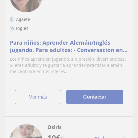
Agaete
Inglés
Para niños: Aprender Alemán/Inglés
jugando. Para adultos: - Conversacion en
Alemán/Inglés - Apoyo en la crianza de
Los niños aprenden jugando, sin presión, divertiendose.
sus hijos
Si eres adulto y te gustaría aprender/practicar alemán,
me centraré en tus interes...
ver más
Contactar
Osiris
10
€