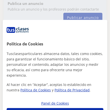
Publica un anuncio
Publica un anuncio y los profesores podrán contactarte
Publicar anuncio
Yaiza
Política de Cookies
12
€
/h
1ª clase gratis
Tusclasesparticulares almacena datos, tales como cookies,
para garantizar el funcionamiento básico del sitio,
personalizar el contenido, adaptar los anuncios y medir
Las Palmas De Gran Canaria, A...
su eficacia, así como para ofrecerte una mejor
Inglés
experiencia.
Doy clases particulares adaptadas al nivel
Al hacer clic en “Aceptar”, aceptas lo establecido en
nuestra
Política de Cookies
y
Política de Privacidad
.
de cada alumno y alumna. Me apasiona la
enseñanza
Me encanta enseñar y por eso doy clases particulares.
Puedo enseñar a alumnos de primaria, secundaria,
Panel de Cookies
bachillerato, universidad o cualquie...