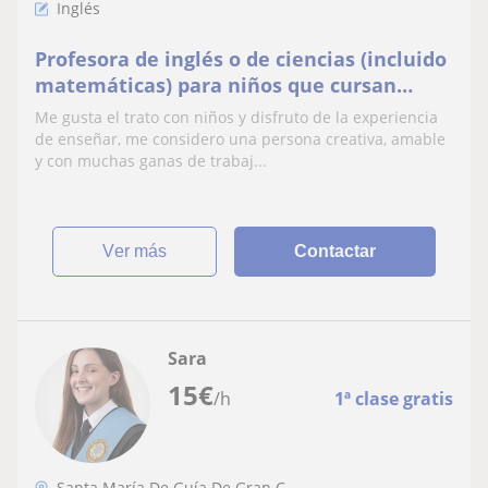
Inglés
Profesora de inglés o de ciencias (incluido
matemáticas) para niños que cursan
primaria en Gran Canaria.
Me gusta el trato con niños y disfruto de la experiencia
de enseñar, me considero una persona creativa, amable
y con muchas ganas de trabaj...
ver más
Contactar
Sara
15
€
/h
1ª clase gratis
Santa María De Guía De Gran C...