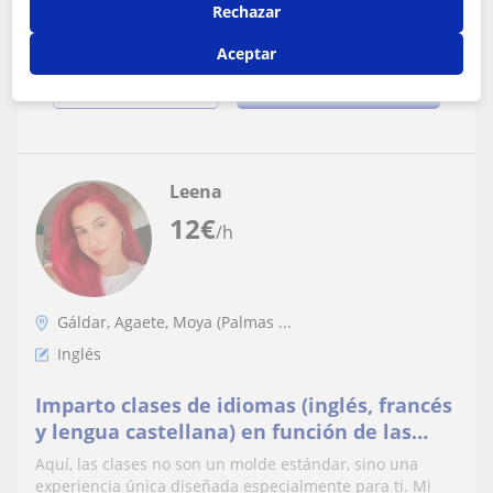
Rechazar
Aceptar
ver más
Contactar
Leena
12
€
/h
Gáldar, Agaete, Moya (Palmas ...
Inglés
Imparto clases de idiomas (inglés, francés
y lengua castellana) en función de las
necesidades del alumno/a.
Aquí, las clases no son un molde estándar, sino una
experiencia única diseñada especialmente para ti. Mi