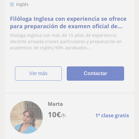
Inglés
Filóloga Inglesa con experiencia se ofrece
para preparación de examen oficial de
Cambridge (todos los niveles, clases
Filológa Inglesa con más de 15 años de experiencia
individuales y grupos reducidos)
docente privada (clases particulares y preparación en
academias de inglés) 90% aprobados...
ver más
Contactar
Marta
10
€
/h
1ª clase gratis