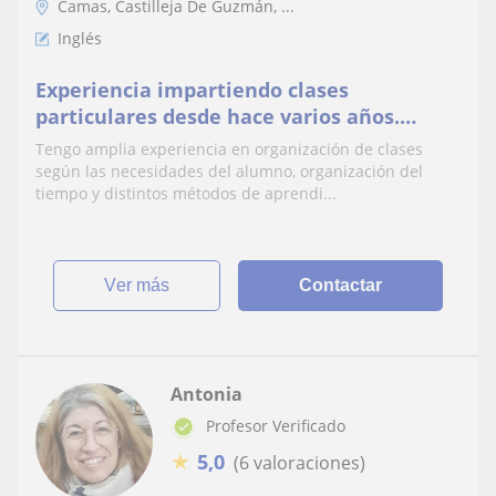
Camas, Castilleja De Guzmán, ...
Inglés
Experiencia impartiendo clases
particulares desde hace varios años.
Inglés certificado y experiencia con niños
Tengo amplia experiencia en organización de clases
de todas las edades
según las necesidades del alumno, organización del
tiempo y distintos métodos de aprendi...
ver más
Contactar
Antonia
Profesor Verificado
★
5,0
(6 valoraciones)