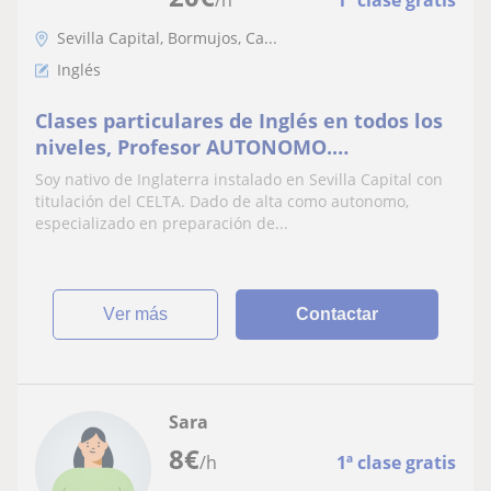
Sevilla Capital, Bormujos, Ca...
Inglés
Clases particulares de Inglés en todos los
niveles, Profesor AUTONOMO.
Especializado en preparación de
Soy nativo de Inglaterra instalado en Sevilla Capital con
exámenes e Inglés de negocios [In
titulación del CELTA. Dado de alta como autonomo,
company]
especializado en preparación de...
ver más
Contactar
Sara
8
€
/h
1ª clase gratis