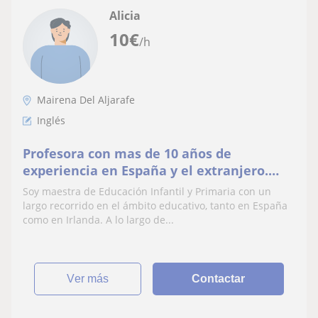
Alicia
10
€
/h
Mairena Del Aljarafe
Inglés
Profesora con mas de 10 años de
experiencia en España y el extranjero.
Imparto clases a niños tanto de Infantil y
Soy maestra de Educación Infantil y Primaria con un
Primaria
largo recorrido en el ámbito educativo, tanto en España
como en Irlanda. A lo largo de...
ver más
Contactar