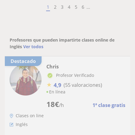
1
2
3
4
5
6
...
Profesores que pueden impartirte clases online de
Inglés
Ver todos
Destacado
Chris
Profesor Verificado
★
4,9
(55 valoraciones)
En línea
18
€
/h
1ª clase gratis
Clases on line
Inglés