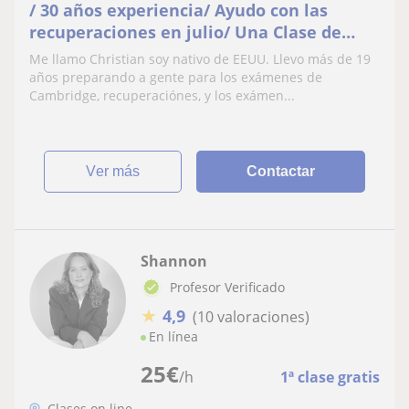
/ 30 años experiencia/ Ayudo con las
recuperaciones en julio/ Una Clase de
prueba gratuita/ preparación para los
Me llamo Christian soy nativo de EEUU. Llevo más de 19
exámenes Cambridge B1 a C2
años preparando a gente para los exámenes de
Cambridge, recuperaciónes, y los exámen...
ver más
Contactar
Shannon
Profesor Verificado
★
4,9
(10 valoraciones)
En línea
25
€
/h
1ª clase gratis
Clases on line