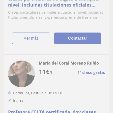
nivel, incluidas titulaciones oficiales.
Experiencia previa de tres años
Clases particulares de Inglés a cualquier nivel, incluidas
titulaciones oficiales. Experiencia previa de tres años.
ver más
Contactar
María del Coral Moreno Rubio
11
€
/h
1ª clase gratis
Bormujos, Castilleja De La Cu...
Inglés
Profesora CELTA certificada, doy clases