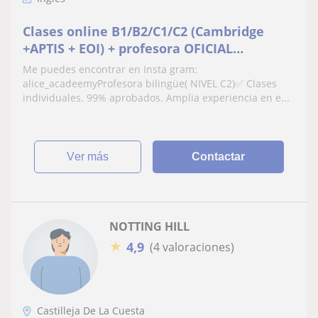
Clases online B1/B2/C1/C2 (Cambridge
+APTIS + EOI) + profesora OFICIAL
✅MATERIAL INCLUIDO 📕📘
Me puedes encontrar en Insta gram:
alice_acadeemyProfesora bilingüe( NIVEL C2)✅ Clases
individuales. 99% aprobados. Amplia experiencia en e...
ver más
Contactar
NOTTING HILL
★
4,9
(4 valoraciones)
Castilleja De La Cuesta