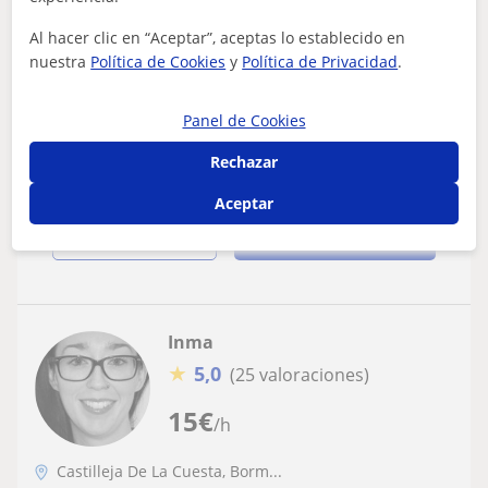
Al hacer clic en “Aceptar”, aceptas lo establecido en
Clases de inglés con profesor con
nuestra
Política de Cookies
y
Política de Privacidad
.
experiencia viviendo en el extranjero
Ofrezco clases particulares enfocadas en el refuerzo
Panel de Cookies
para el colegio, para preparar los exámenes de nivel (A1,
A2, B1 y B2). También ofrezc...
Rechazar
Aceptar
ver más
Contactar
Inma
★
5,0
(25 valoraciones)
15
€
/h
Castilleja De La Cuesta, Borm...