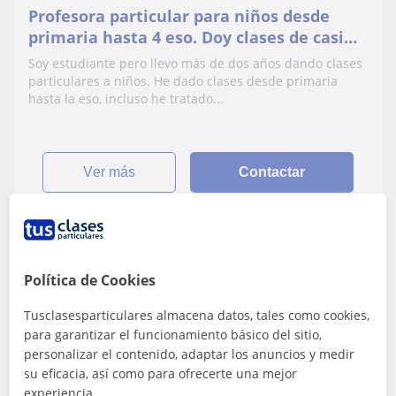
Profesora particular para niños desde
primaria hasta 4 eso. Doy clases de casi
todo en general
Soy estudiante pero llevo más de dos años dando clases
particulares a niños. He dado clases desde primaria
hasta la eso, incluso he tratado...
ver más
Contactar
Pablo
Política de Cookies
★
5,0
(1 valoraciones)
Tusclasesparticulares almacena datos, tales como cookies,
7
€
/h
1ª clase gratis
para garantizar el funcionamiento básico del sitio,
personalizar el contenido, adaptar los anuncios y medir
Tomares, Castilleja De La Cue...
su eficacia, así como para ofrecerte una mejor
Inglés
experiencia.