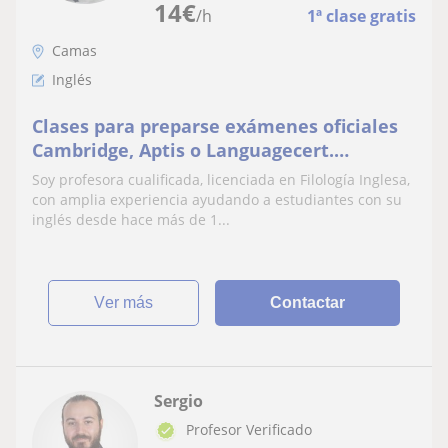
14
€
/h
1ª clase gratis
Camas
Inglés
Clases para preparse exámenes oficiales
Cambridge, Aptis o Languagecert.
También para mejorar nivel en general
Soy profesora cualificada, licenciada en Filología Inglesa,
con amplia experiencia ayudando a estudiantes con su
inglés desde hace más de 1...
ver más
Contactar
Sergio
Profesor Verificado