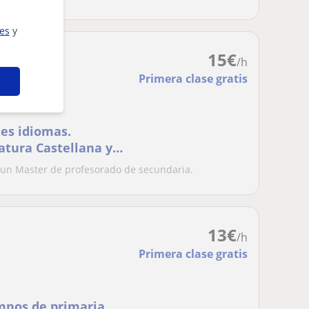
ies
y
15
€
/h
Primera clase gratis
tes idiomas.
atura Castellana y
un Master de profesorado de secundaria.
13
€
/h
Primera clase gratis
umnos de primaria