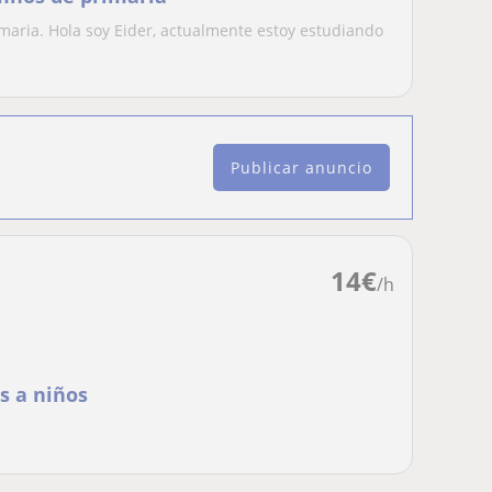
maria. Hola soy Eider, actualmente estoy estudiando
Publicar anuncio
14
€
/h
s a niños