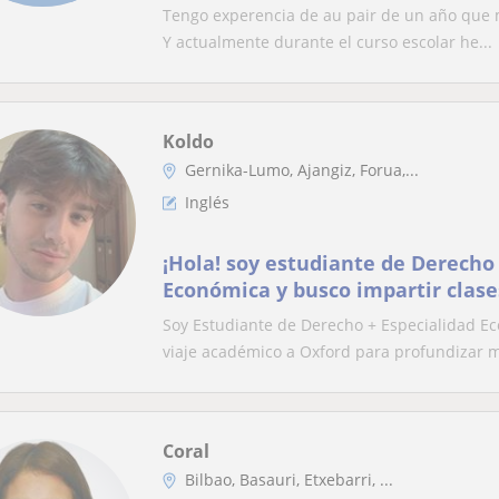
escolar a nivel preescolar y pri
Tengo experencia de au pair de un año que m
Y actualmente durante el curso escolar he...
Koldo
Gernika-Lumo, Ajangiz, Forua,...
Inglés
¡Hola! soy estudiante de Derecho 
Económica y busco impartir clases
C1), Matemáticas, Castellano, Eu
Soy Estudiante de Derecho + Especialidad Ec
viaje académico a Oxford para profundizar mi
Coral
Bilbao, Basauri, Etxebarri, ...