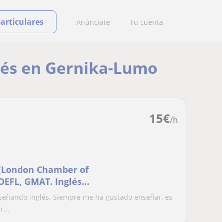
particulares
Anúnciate
Tu cuenta
glés en Gernika-Lumo
15
€
/h
l(London Chamber of
OEFL, GMAT. Inglés
señando inglés. Siempre me ha gustado enseñar, es
...