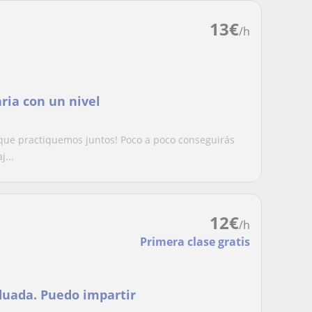
13
€
/h
ria con un nivel
s que practiquemos juntos! Poco a poco conseguirás
...
12
€
/h
Primera clase gratis
duada. Puedo impartir