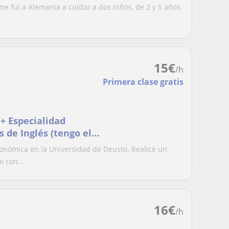
e fui a Alemania a cuidar a dos niños, de 2 y 5 años.
15
€
/h
Primera clase gratis
+ Especialidad
 de Inglés (tengo el
skera y Economía
onómica en la Universidad de Deusto. Realicé un
 con...
16
€
/h