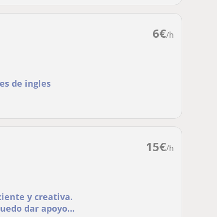
6
€
/h
es de ingles
15
€
/h
iente y creativa.
puedo dar apoyo