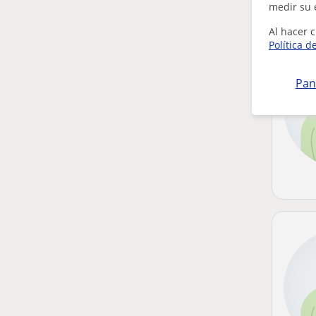
medir su 
Al hacer c
Política d
Pan