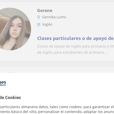
Gorane
Gernika-Lumo
Inglés
Clases particulares o de apoyo de
Clases de apoyo de inglés para primaria y inf
de inglés para estudiantes de primaria....
Oihane
Gernika-Lumo, Ajangiz, Forua,...
Inglés
 de Cookies
Doy clases particulares de ingles
particulares almacena datos, tales como cookies, para garantizar el
Chica joven diplomada en Magisterio Lengua 
ento básico del sitio, personalizar el contenido, adaptar los anunc