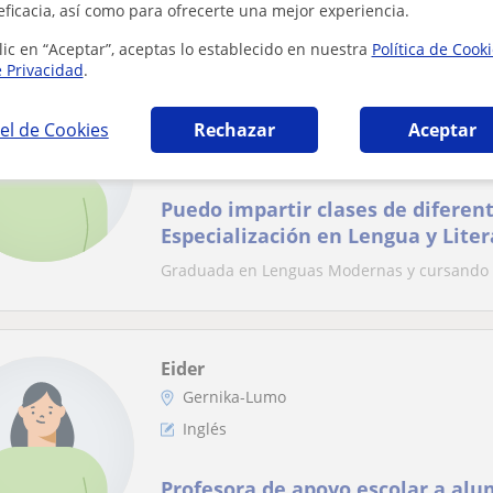
eficacia, así como para ofrecerte una mejor experiencia.
lic en “Aceptar”, aceptas lo establecido en nuestra
Política de Cook
e Privacidad
.
Naia
Gernika-Lumo, Ajangiz, Forua,...
el de Cookies
Rechazar
Aceptar
Inglés
Puedo impartir clases de diferen
Especialización en Lengua y Liter
Estudios Ingleses
Graduada en Lenguas Modernas y cursando 
Eider
Gernika-Lumo
Inglés
Profesora de apoyo escolar a al