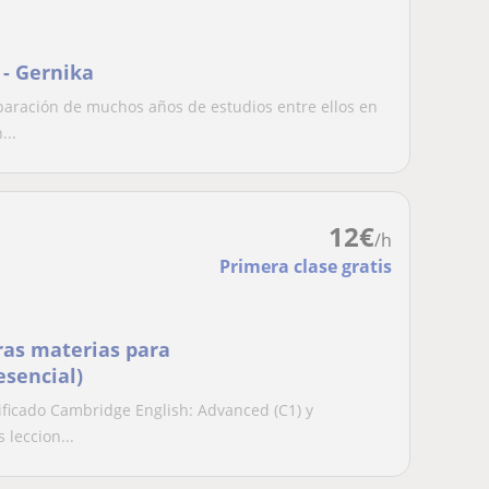
 - Gernika
paración de muchos años de estudios entre ellos en
...
12
€
/h
Primera clase gratis
tras materias para
esencial)
ficado Cambridge English: Advanced (C1) y
 leccion...