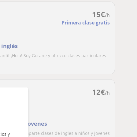
15
€
/h
Primera clase gratis
 inglés
antil ¡Hola! Soy Gorane y ofrezco clases particulares
12
€
/h
 a niños y jovenes
Extranjera imparte clases de ingles a niños y jovenes
ios y