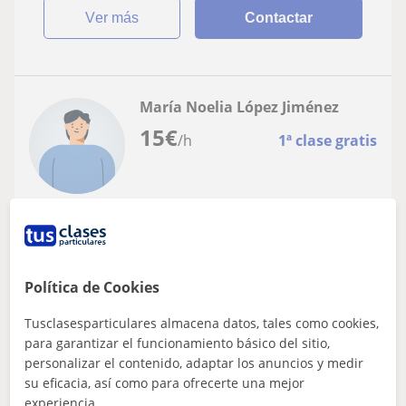
ver más
Contactar
María Noelia López Jiménez
15
€
/h
1ª clase gratis
Ingenio
Inglés
Profesor de inglés imparte clases
Política de Cookies
particulares, clases de conversación y
Tusclasesparticulares almacena datos, tales como cookies,
preparación a exámenes oficiales
Tengo una amplia experiencia profesional en el ámbito
para garantizar el funcionamiento básico del sitio,
Cambridge y Oxford
de la educación. He trabajado con gente de todas las
personalizar el contenido, adaptar los anuncios y medir
edades y he impartido cursos de...
su eficacia, así como para ofrecerte una mejor
experiencia.