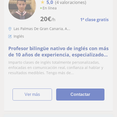
★
5,0
(4 valoraciones)
En línea
20
€
/h
1ª clase gratis
Las Palmas De Gran Canaria, A...
Inglés
Profesor bilingüe nativo de inglés con más
de 10 años de experiencia, especializado
en adultos, adolescentes y preparación de
Imparto clases de inglés totalmente personalizadas,
exám
enfocadas en comunicación real, confianza al hablar y
resultados medibles. Tengo más de...
ver más
Contactar