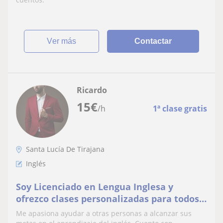
ver más
Contactar
Ricardo
15
€
/h
1ª clase gratis
Santa Lucía De Tirajana
Inglés
Soy Licenciado en Lengua Inglesa y
ofrezco clases personalizadas para todos
los niveles. Imparto clases presenciales (u
Me apasiona ayudar a otras personas a alcanzar sus
online)