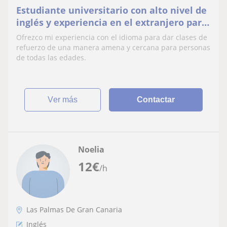
Estudiante universitario con alto nivel de
inglés y experiencia en el extranjero para
personas de todas las edades
Ofrezco mi experiencia con el idioma para dar clases de
refuerzo de una manera amena y cercana para personas
de todas las edades.
ver más
Contactar
Noelia
12
€
/h
Las Palmas De Gran Canaria
Inglés