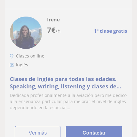
Irene
7
€
/h
1ª clase gratis
Clases on line
Inglés
Clases de Inglés para todas las edades.
Speaking, writing, listening y clases de
apoyo para el colegio
Dedicada profesionalmente a la aviación pero me dedico
a la enseñanza particular para mejorar el nivel de inglés
dependiendo en la especial...
ver más
Contactar