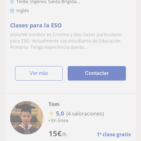
Telde, Ingenio, Santa Brígida...
Inglés
Clases para la ESO
¡Hola!Mi nombre es Cristina y doy clases particulares
para ESO. Actualmente soy estudiante de Educación
Primaria. Tengo experiencia dando...
ver más
Contactar
Tom
★
5,0
(4 valoraciones)
En línea
15
€
/h
1ª clase gratis