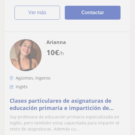
ver más
Contactar
Arianna
10
€
/h
Agüimes, Ingenio
Inglés
Clases particulares de asignaturas de
educación primaria e impartición de
inglés hasta 2 de bachillerato
Soy profesora de educación primaria especializada en
inglés, pero también estoy capacitada para impartir el
resto de asignaturas. Además cu...