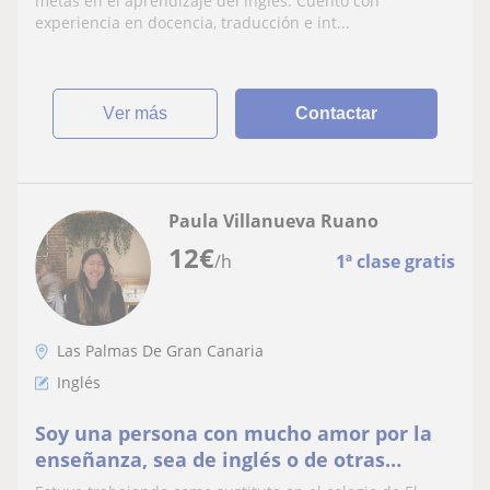
metas en el aprendizaje del inglés. Cuento con
experiencia en docencia, traducción e int...
ver más
Contactar
Paula Villanueva Ruano
12
€
/h
1ª clase gratis
Las Palmas De Gran Canaria
Inglés
Soy una persona con mucho amor por la
enseñanza, sea de inglés o de otras
materias (artes plásticas).