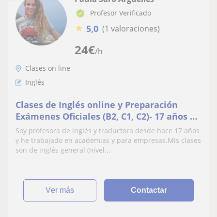
Profesor Verificado
★
5,0
(1 valoraciones)
24
€
/h
Clases on line
Inglés
Clases de Inglés online y Preparación
Exámenes Oficiales (B2, C1, C2)- 17 años de
experiencia
Soy profesora de inglés y traductora desde hace 17 años
y he trabajado en academias y para empresas.Mis clases
son de inglés general (nivel...
ver más
Contactar