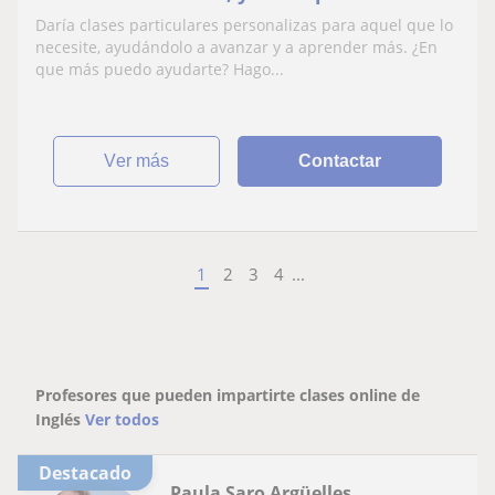
alumnos desde los más pequeños hasta
Daría clases particulares personalizas para aquel que lo
bachillerato
necesite, ayudándolo a avanzar y a aprender más. ¿En
que más puedo ayudarte? Hago...
ver más
Contactar
1
2
3
4
...
Profesores que pueden impartirte clases online de
Inglés
Ver todos
Destacado
Paula Saro Argüelles