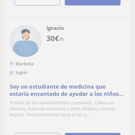
Ignacio
30
€
/h
Marbella
Inglés
Soy un estudiante de medicina que
estaría encantado de ayudar a los niños
aprender en un ambiente cómodo
Enseño de mis conocimientos y pasiones. Como son
idiomas, materias escolares y otros ámbitos como la
música. Preferiblemente sería en el lu...