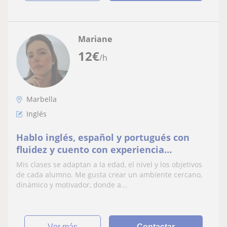
Mariane
12
€
/h
Marbella
Inglés
Hablo inglés, español y portugués con
fluidez y cuento con experiencia
internacional en entornos
Mis clases se adaptan a la edad, el nivel y los objetivos
multiculturales.
de cada alumno. Me gusta crear un ambiente cercano,
dinámico y motivador, donde a...
ver más
Contactar