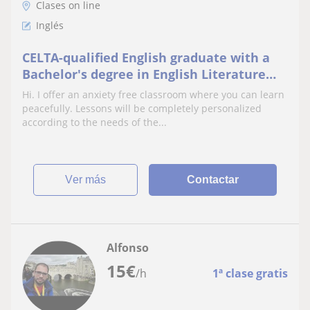
Clases on line
Inglés
CELTA-qualified English graduate with a
Bachelor's degree in English Literature
and over two years of experience.
Hi. I offer an anxiety free classroom where you can learn
peacefully. Lessons will be completely personalized
according to the needs of the...
ver más
Contactar
Alfonso
15
€
/h
1ª clase gratis