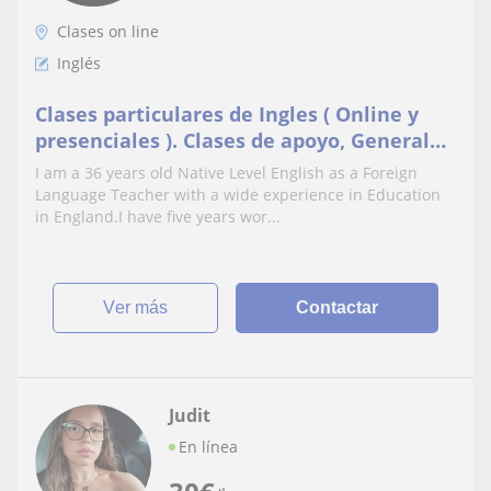
Clases on line
Inglés
Clases particulares de Ingles ( Online y
presenciales ). Clases de apoyo, General
English, Conversacion, preparacion de
I am a 36 years old Native Level English as a Foreign
examenes
Language Teacher with a wide experience in Education
in England.I have five years wor...
ver más
Contactar
Judit
En línea