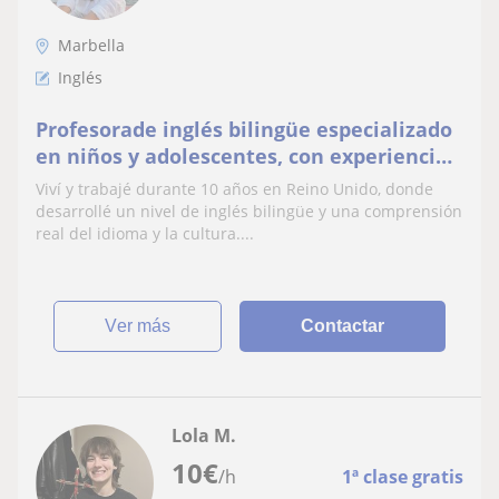
Marbella
Inglés
Profesorade inglés bilingüe especializado
en niños y adolescentes, con experiencia
en colegios británicos
Viví y trabajé durante 10 años en Reino Unido, donde
desarrollé un nivel de inglés bilingüe y una comprensión
real del idioma y la cultura....
ver más
Contactar
Lola M.
10
€
/h
1ª clase gratis