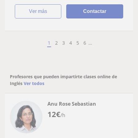
ver más
Contactar
1
2
3
4
5
6
...
Profesores que pueden impartirte clases online de
Inglés
Ver todos
Anu Rose Sebastian
12
€
/h