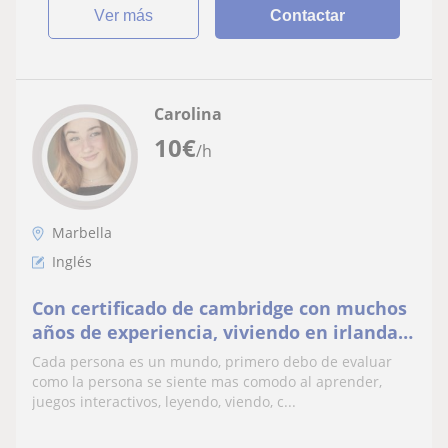
ver más
Contactar
Carolina
10
€
/h
Marbella
Inglés
Con certificado de cambridge con muchos
años de experiencia, viviendo en irlanda
polonia y un ingles usandolo al dia a dia
Cada persona es un mundo, primero debo de evaluar
como la persona se siente mas comodo al aprender,
juegos interactivos, leyendo, viendo, c...