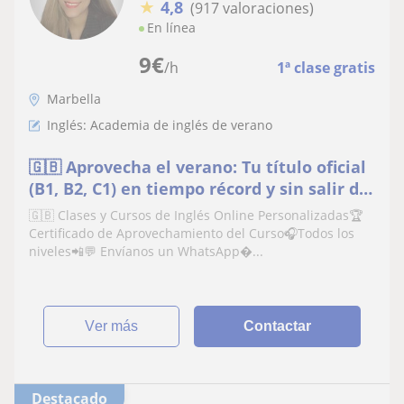
★
4,8
(917 valoraciones)
En línea
9
€
/h
1ª clase gratis
Marbella
Inglés: Academia de inglés de verano
🇬🇧 Aprovecha el verano: Tu título oficial
(B1, B2, C1) en tiempo récord y sin salir de
casa
🇬🇧 Clases y Cursos de Inglés Online Personalizadas🏆
Certificado de Aprovechamiento del Curso🎧Todos los
niveles📲💬 Envíanos un WhatsApp�...
ver más
Contactar
Destacado