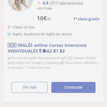
★
4,8
(917 valoraciones)
En línea
10
€
/h
1ª clase gratis
Clases on line
Inglés: Academia de inglés de verano
🇬🇧 INGLÉS online Cursos Intensivos
INDIVIDUALES🔖🟢A2 B1 B2
✔️Cursos de Inglés Personalizados✔️ 🇬🇧 Clases Online
para todos los niveles y objetivos🎧 Para niños, adultos y
empresas | Todos los nive...
ver más
Contactar