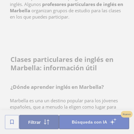
inglés. Algunos
profesores particulares de inglés en
Marbella
organizan grupos de estudio para las clases
en los que puedes participar.
Clases particulares de inglés en
Marbella: información útil
¿Dónde aprender inglés en Marbella?
Marbella es una un destino popular para los jóvenes
españoles, que a menudo la eligen como lugar para
continuar sus estudios. La ciudad no está dispersa y se
Nuevo
puede recorrer fácilmente, al centro se llega fácilmente
Filtrar
Búsqueda con IA
en transporte público.