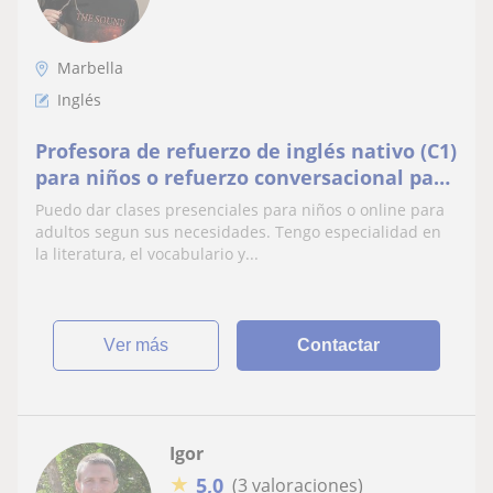
Marbella
Inglés
Profesora de refuerzo de inglés nativo (C1)
para niños o refuerzo conversacional para
adultos situada en Marbella.
Puedo dar clases presenciales para niños o online para
adultos segun sus necesidades. Tengo especialidad en
la literatura, el vocabulario y...
ver más
Contactar
Igor
★
5,0
(3 valoraciones)