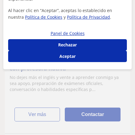
Profesor Verificado
Al hacer clic en “Aceptar”, aceptas lo establecido en
★
5,0
(10 valoraciones)
nuestra
Política de Cookies
y
Política de Privacidad
.
20
€
/h
1ª clase gratis
Panel de Cookies
Marbella
Rechazar
Inglés
Aceptar
Aprende inglés pero de verdad esta vez
con profesora nativa
No dejes más el inglés y vente a aprender conmigo ya
sea apoyo, preparación de exámenes oficiales,
conversación o habilidades específicas p...
ver más
Contactar