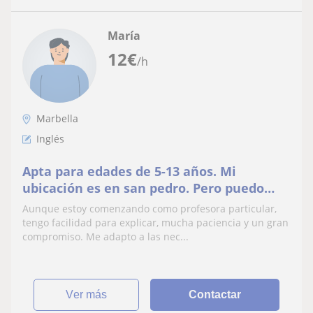
María
12
€
/h
Marbella
Inglés
Apta para edades de 5-13 años. Mi
ubicación es en san pedro. Pero puedo
moverme a marbella. Se me da bien
Aunque estoy comenzando como profesora particular,
cualquier asignatura.
tengo facilidad para explicar, mucha paciencia y un gran
compromiso. Me adapto a las nec...
ver más
Contactar