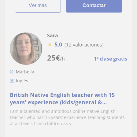
ver más
Contactar
Sara
★
5,0
(12 valoraciones)
25
€
/h
1ª clase gratis
Marbella
Inglés
British Native English teacher with 15
years' experience (kids/general &
business English/Cambridge certificates)
I am a talented and ambitious online native English
FREE TRIAL CLASS
teacher who has 15 years’ experience teaching students
of all levels from children as y...