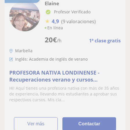
Elaine
Profesor Verificado
★
4,9
(9 valoraciones)
En línea
20
€
/h
1ª clase gratis
Marbella
Inglés: Academia de inglés de verano
PROFESORA NATIVA LONDINENSE -
Recuperaciones verano y cursos
intensivos de conversación
Hi! Aquí tienes una profesora nativa con más de 35 años
de experiencia, llevando mis estudiantes a aprobar sus
respectivos cursos. Mis cla...
ver más
Contactar