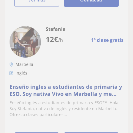
Stefania
12
€
/h
1ª clase gratis
Marbella
Inglés
Enseño ingles a estudiantes de primaria y
ESO. Soy nativa Vivo en Marbella y me
puedo desplazar hasta puerto banus y
Enseño inglés a estudiantes de primaria y ESO** ¡Hola!
Fuengirola
Soy Stefania, nativa de inglés y residente en Marbella.
Ofrezco clases particulares...