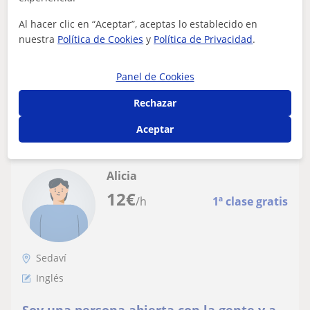
clases de forma dinámica
Las clases me gustaría hacerlas de forma dinámica
Al hacer clic en “Aceptar”, aceptas lo establecido en
partiendo de los intereses del alumnado y teniendo en
nuestra
Política de Cookies
y
Política de Privacidad
.
cuenta que Sean adecuadas para el t...
Panel de Cookies
Rechazar
ver más
Contactar
Aceptar
Alicia
12
€
/h
1ª clase gratis
Sedaví
Inglés