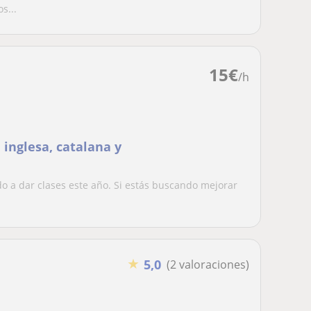
s...
15
€
/h
 inglesa, catalana y
o a dar clases este año. Si estás buscando mejorar
★
5,0
(2 valoraciones)