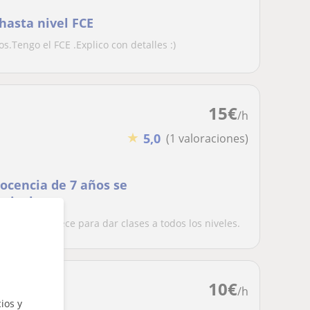
 hasta nivel FCE
.Tengo el FCE .Explico con detalles :)
15
€
/h
★
5,0
(1 valoraciones)
docencia de 7 años se
 niveles
 años se ofrece para dar clases a todos los niveles.
10
€
/h
ios y