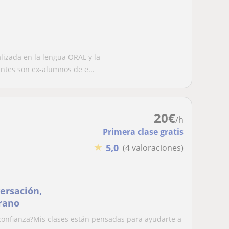
alizada en la lengua ORAL y la
tes son ex-alumnos de e...
20
€
/h
Primera clase gratis
★
5,0
(4 valoraciones)
versación,
erano
 confianza?Mis clases están pensadas para ayudarte a