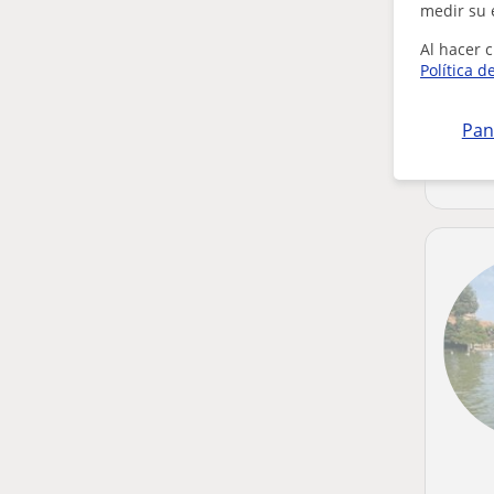
medir su 
Al hacer c
Política d
Pan