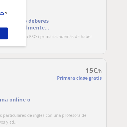
ies
y
zo para los deberes
lés). Actualmente
as básicas de la ESO i primària, además de haber
...
15
€
/h
Primera clase gratis
ma online o
s particulares de inglés con una profesora de
os y ad...