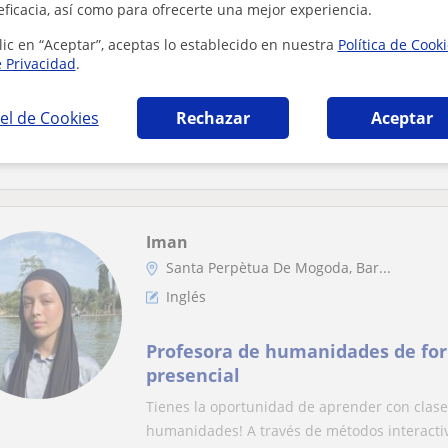
eficacia, así como para ofrecerte una mejor experiencia.
Inglés: Dislexia
lic en “Aceptar”, aceptas lo establecido en nuestra
Política de Cook
e Privacidad
.
Ofrezco clases de repaso o refuer
(Doy más materias a parte de ing
el de Cookies
Rechazar
Aceptar
estudiante del IB
Hola soy Laura! Ofrezco clases de las materi
hecho economía i Biologia. Tengo experiencia
Iman
Santa Perpètua De Mogoda, Bar...
Inglés
Profesora de humanidades de for
presencial
Tienes la oportunidad de aprender con clase
humanidades! A través de métodos interactiv