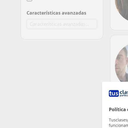
Características avanzadas
Política
Tusclases
funcionami