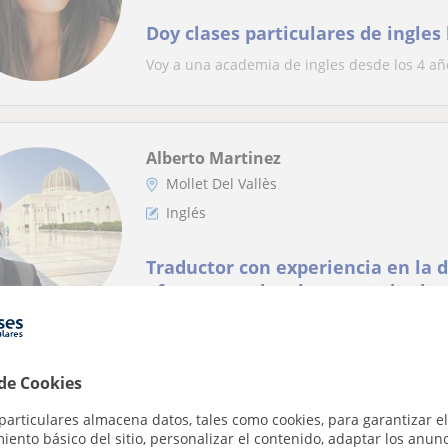
Doy clases particulares de ingles
Voy a una academia de ingles desde los 4 años
Alberto Martinez
Mollet Del Vallès
Inglés
Traductor con experiencia en la 
ofrece para dar clases a todos los
Traductor con experiencia en la docencia de 7
 de Cookies
Laura
particulares almacena datos, tales como cookies, para garantizar el
Santa Perpètua De Mogoda, La ...
ento básico del sitio, personalizar el contenido, adaptar los anunc