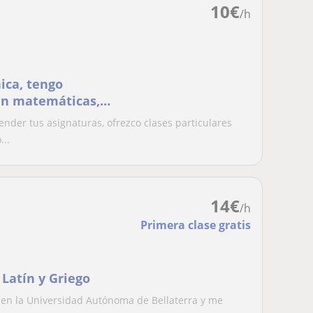
10
€
/h
ica, tengo
 en matemáticas,
cial
ender tus asignaturas, ofrezco clases particulares
...
14
€
/h
Primera clase gratis
 Latín y Griego
 en la Universidad Autónoma de Bellaterra y me