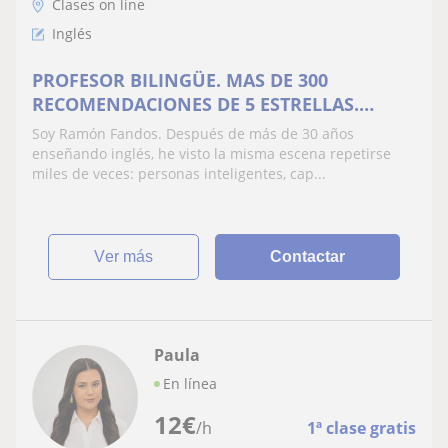
Clases on line
Inglés
PROFESOR BILINGÜE. MAS DE 300
RECOMENDACIONES DE 5 ESTRELLAS.
DESDE 20€/mes
Soy Ramón Fandos. Después de más de 30 años
enseñando inglés, he visto la misma escena repetirse
miles de veces: personas inteligentes, cap...
ver más
Contactar
Paula
En línea
12
€
/h
1ª clase gratis