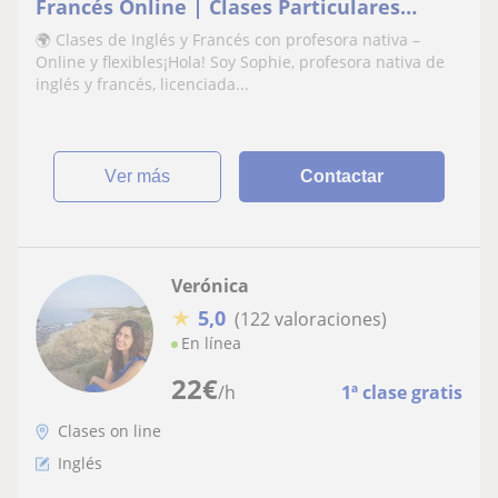
Francés Online | Clases Particulares
Individuales – +15 Años de Experiencia
🌍 Clases de Inglés y Francés con profesora nativa –
Online y flexibles¡Hola! Soy Sophie, profesora nativa de
inglés y francés, licenciada...
ver más
Contactar
Verónica
★
5,0
(122 valoraciones)
En línea
22
€
/h
1ª clase gratis
Clases on line
Inglés