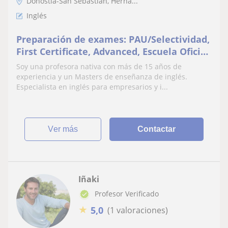
Donostia-San Sebastián, Herna...
Inglés
Preparación de exames: PAU/Selectividad,
First Certificate, Advanced, Escuela Oficial
de Idiomas
Soy una profesora nativa con más de 15 años de
experiencia y un Masters de enseñanza de inglés.
Especialista en inglés para empresarios y i...
ver más
Contactar
Iñaki
Profesor Verificado
★
5,0
(1 valoraciones)