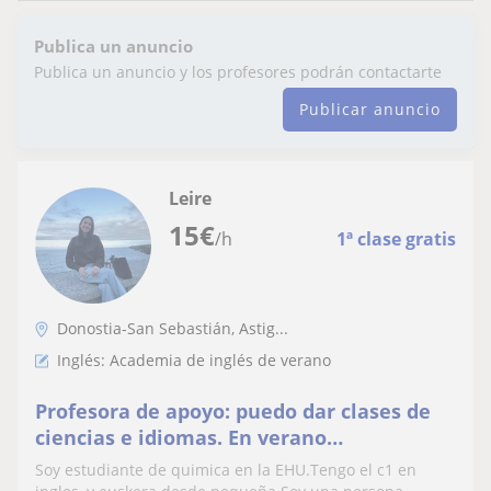
Publica un anuncio
Publica un anuncio y los profesores podrán contactarte
Publicar anuncio
Leire
15
€
/h
1ª clase gratis
Donostia-San Sebastián, Astig...
Inglés: Academia de inglés de verano
Profesora de apoyo: puedo dar clases de
ciencias e idiomas. En verano
disponibilidad completa para apoyo extra
Soy estudiante de quimica en la EHU.Tengo el c1 en