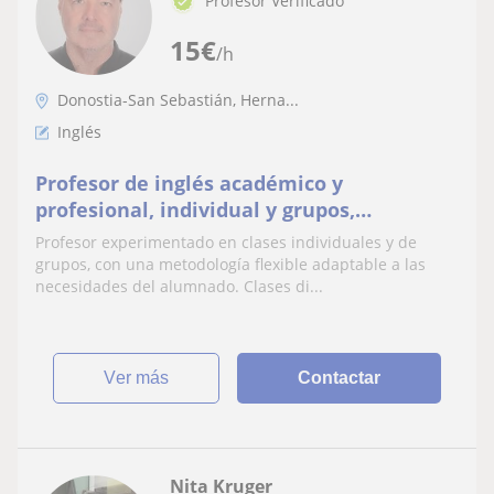
Profesor Verificado
15
€
/h
Donostia-San Sebastián, Herna...
Inglés
Profesor de inglés académico y
profesional, individual y grupos,
particulares o empresas
Profesor experimentado en clases individuales y de
grupos, con una metodología flexible adaptable a las
necesidades del alumnado. Clases di...
ver más
Contactar
Nita Kruger