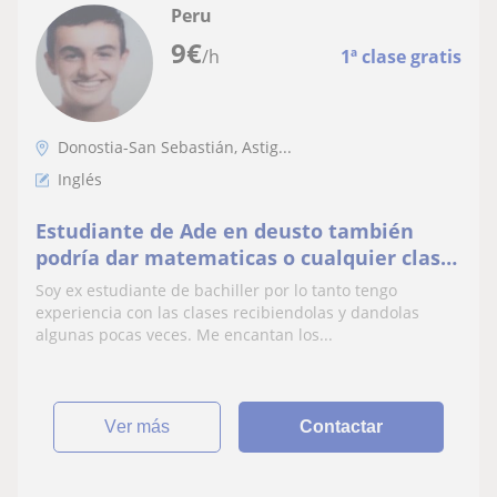
Peru
9
€
/h
1ª clase gratis
Donostia-San Sebastián, Astig...
Inglés
Estudiante de Ade en deusto también
podría dar matematicas o cualquier clase
de primaria
Soy ex estudiante de bachiller por lo tanto tengo
experiencia con las clases recibiendolas y dandolas
algunas pocas veces. Me encantan los...
ver más
Contactar