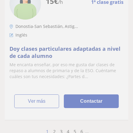
15
€
/h
1ª clase gratis
Donostia-San Sebastián, Astig...
Inglés
Doy clases particulares adaptadas a nivel
de cada alumno
Me encanta enseñar, por eso me gusta dar clases de
repaso a alumnos de primaria y de la ESO. Cuéntame
cuáles son tus necesidades: ¿Partes d...
ver más
Contactar
1
2
3
4
5
6
...