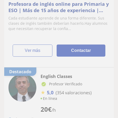
Profesora de inglés online para Primaria y
ESO | Más de 15 años de experiencia |
TEFL |Online
Cada estudiante aprende de una forma diferente. Sus
clases de inglés también deberían hacerlo.Hay alumnos
que necesitan recuperar la confia...
ver más
Contactar
Destacado
English Classes
Profesor Verificado
★
5,0
(354 valoraciones)
En línea
20
€
/h