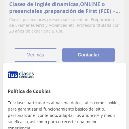
Clases de inglés dinamicas,ONLiNE o
presenciales ,preparación de First (FCE) +
Advanced (CAE) +otros niveles según tus
Clases particulares presenciales o online. Preparacion
necesidades-Irun/Hendaye
de Examenes First y Advanced etc. Profesora titulada con
20 años de experiencia. Cla...
ver más
Contactar
Bingen
Política de Cookies
Profesor Verificado
★
5,0
(1 valoraciones)
Tusclasesparticulares almacena datos, tales como cookies,
para garantizar el funcionamiento básico del sitio,
20
€
/h
1ª clase gratis
personalizar el contenido, adaptar los anuncios y medir
su eficacia, así como para ofrecerte una mejor
Donostia-San Sebastián, Astig...
experiencia.