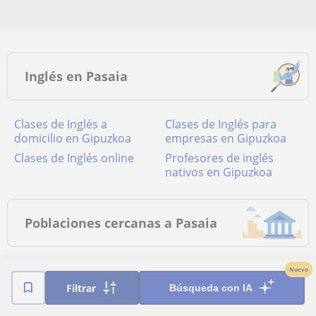
Inglés en Pasaia
Clases de Inglés a
Clases de Inglés para
domicilio en Gipuzkoa
empresas en Gipuzkoa
Clases de Inglés online
Profesores de inglés
nativos en Gipuzkoa
Poblaciones cercanas a Pasaia
Clases de Inglés en
Clases de Inglés en
Nuevo
Filtrar
Astigarraga
Donostia-san Sebastián
Búsqueda con IA
Clases de Inglés en
Clases de Inglés en