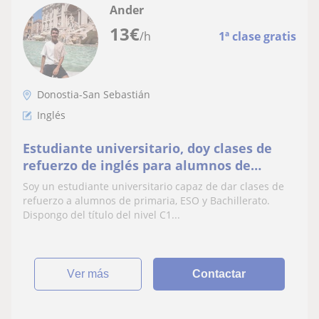
Ander
13
€
/h
1ª clase gratis
Donostia-San Sebastián
Inglés
Estudiante universitario, doy clases de
refuerzo de inglés para alumnos de
primaria, ESO y Bachillerato
Soy un estudiante universitario capaz de dar clases de
refuerzo a alumnos de primaria, ESO y Bachillerato.
Dispongo del título del nivel C1...
ver más
Contactar