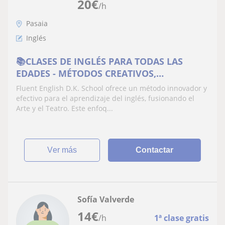
20
€
/h
Pasaia
Inglés
📚CLASES DE INGLÉS PARA TODAS LAS
EDADES - MÉTODOS CREATIVOS,
DIVERTIDOS Y EFECTIVOS
Fluent English D.K. School ofrece un método innovador y
efectivo para el aprendizaje del inglés, fusionando el
Arte y el Teatro. Este enfoq...
ver más
Contactar
Sofía Valverde
14
€
/h
1ª clase gratis