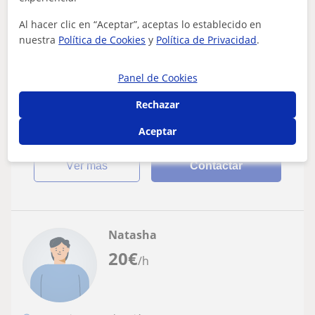
Inglés
Al hacer clic en “Aceptar”, aceptas lo establecido en
nuestra
Política de Cookies
y
Política de Privacidad
.
English lessons & B2-C1-C2 exam
preparation by Cambridge Proficiency (C2)
certified teacher
Panel de Cookies
⬤ Profesor de inglés con certificado Cambridge
Proficiency (C2) - grade A ⬤ +10 años de experiencia ⬤
Rechazar
Enseñanza a domicilio y personalizad...
Aceptar
ver más
Contactar
Natasha
20
€
/h