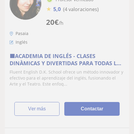
★
5,0
(4 valoraciones)
20
€
/h
Pasaia
Inglés
🟪ACADEMIA DE INGLÉS - CLASES
DINÀMICAS Y DIVERTIDAS PARA TODAS LAS
EDADES
Fluent English D.K. School ofrece un método innovador y
efectivo para el aprendizaje del inglés, fusionando el
Arte y el Teatro. Este enfoq...
ver más
Contactar