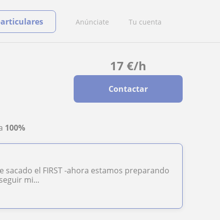
particulares
Anúnciate
Tu cuenta
17
€
/h
Contactar
ta
100%
 he sacado el FIRST -ahora estamos preparando
eguir mi...