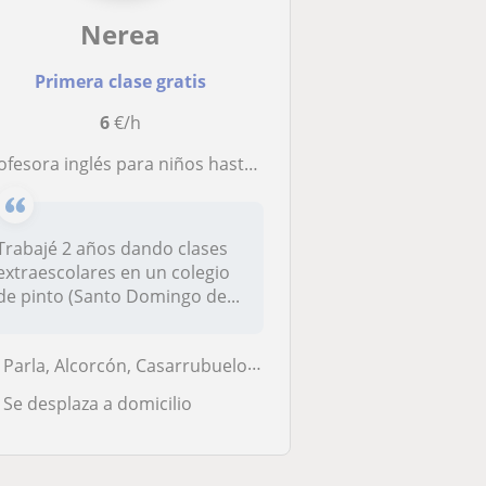
Nerea
Primera clase gratis
6
€/h
ofesora inglés para niños hasta bachillerato
Trabajé 2 años dando clases
extraescolares en un colegio
de pinto (Santo Domingo de...
Parla, Alcorcón, Casarrubuelos, Getafe, Torrejón de la Calzada, Torrej...
Se desplaza a domicilio