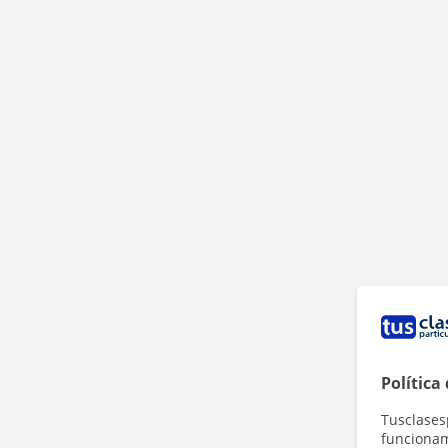
Política
Tusclases
funcionami