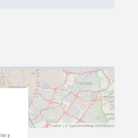
Leaflet
| ©
OpenStreetMap
contributors
ios y