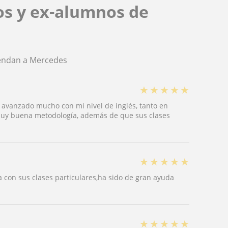
os y ex-alumnos de
iendan a Mercedes
★
★
★
★
★
 avanzado mucho con mi nivel de inglés, tanto en
Muy buena metodología, además de que sus clases
★
★
★
★
★
 con sus clases particulares,ha sido de gran ayuda
★
★
★
★
★