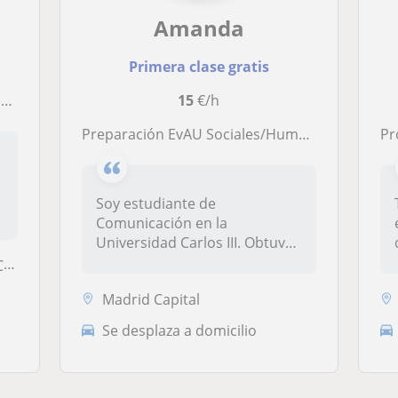
Amanda
Primera clase gratis
o
15
€/h
Preparación EvAU Sociales/Humanidades + Inglés, Lengua y CCSS para todos los niveles
Pr
Soy estudiante de
Comunicación en la
Universidad Carlos III. Obtuve
un 13.28 en Sele...
ón
Madrid Capital
Se desplaza a domicilio