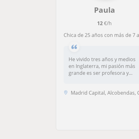
Paula
12
€/h
Chica de 25 años con más de 7 años de experiencia como profesora particular ofrece clases de inglés avanzad
He vivido tres años y medios
en Inglaterra, mi pasión más
grande es ser profesora y...
Madrid Capital, Alcobendas, Coslada, Pozuelo de Alarc