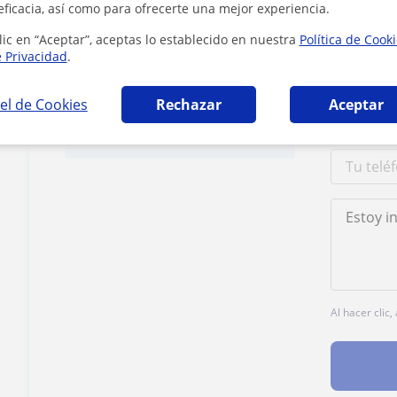
eficacia, así como para ofrecerte una mejor experiencia.
lic en “Aceptar”, aceptas lo establecido en nuestra
Política de Cook
e Privacidad
.
Contacta con Mercedes
el de Cookies
Rechazar
Aceptar
Tarifa
17
€/h
Al hacer clic