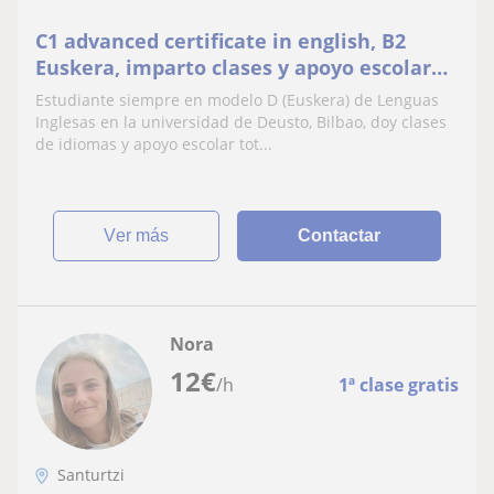
C1 advanced certificate in english, B2
Euskera, imparto clases y apoyo escolar
en base a las necesidades del alumno.
Estudiante siempre en modelo D (Euskera) de Lenguas
Tanto en Castro Urdiales como en
Inglesas en la universidad de Deusto, Bilbao, doy clases
Santurtzi y alrededores
de idiomas y apoyo escolar tot...
ver más
Contactar
Nora
12
€
/h
1ª clase gratis
Santurtzi