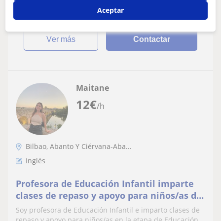
Aceptar
ver más
Contactar
Maitane
12
€
/h
Bilbao, Abanto Y Ciérvana-Aba...
Inglés
Profesora de Educación Infantil imparte
clases de repaso y apoyo para niños/as de
primaria. Tambien doy clases de inglés,
Soy profesora de Educación Infantil e imparto clases de
euskera
repaso y apoyo para niños/as en la etapa de Educación