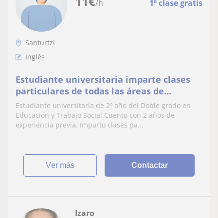
11
€
/h
1ª clase gratis
Santurtzi
Inglés
Estudiante universitaria imparte clases
particulares de todas las áreas de
primaria Y 1º Y 2º de la E.S.O
Estudiante universitaria de 2º año del Doble grado en
Educación y Trabajo Social.Cuento con 2 años de
experiencia previa. Imparto clases pa...
ver más
Contactar
Izaro