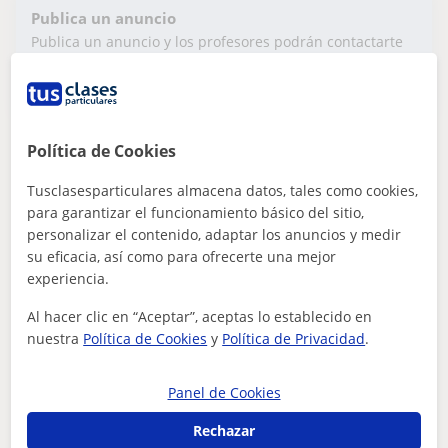
Publica un anuncio
Publica un anuncio y los profesores podrán contactarte
Publicar anuncio
Política de Cookies
Nagore
12
€
Tusclasesparticulares almacena datos, tales como cookies,
/h
1ª clase gratis
para garantizar el funcionamiento básico del sitio,
personalizar el contenido, adaptar los anuncios y medir
su eficacia, así como para ofrecerte una mejor
Santurtzi, Ortuella, Portugal...
experiencia.
Inglés
Al hacer clic en “Aceptar”, aceptas lo establecido en
nuestra
Política de Cookies
y
Política de Privacidad
.
Estudiante de Educación Primaria se
ofrece a dar clases particulares desde
Panel de Cookies
primaria hasta bachillerato
Soy estudiante de magisterio y llevo dando clases a
alumnos de diferentes edades desde hace 3 años. Tengo
Rechazar
experiencia en primaria, ESO, bac...