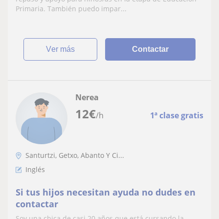
Primaria. También puedo impar...
ver más
Contactar
Nerea
12
€
/h
1ª clase gratis
Santurtzi, Getxo, Abanto Y Ci...
Inglés
Si tus hijos necesitan ayuda no dudes en
contactar
Soy una chica de casi 20 años que está cursando la