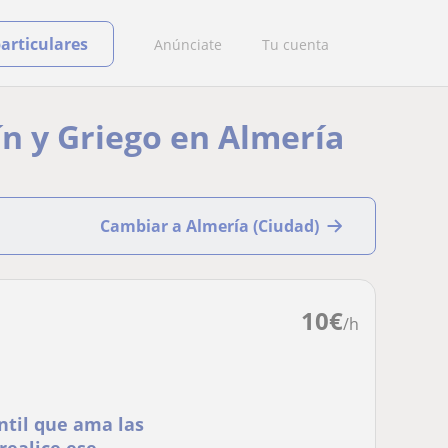
particulares
Anúnciate
Tu cuenta
ín y Griego en Almería
Cambiar a Almería (Ciudad)
10
€
/h
ntil que ama las