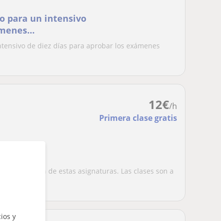
go para un intensivo
ámenes
intensivo de diez días para aprobar los exámenes
12
€
/h
Primera clase gratis
iego
a impartición de estas asignaturas. Las clases son a
ios y