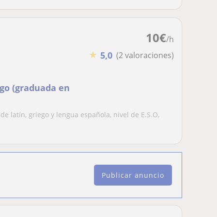
10
€
/h
★
5,0
(2 valoraciones)
ego (graduada en
de latín, griego y lengua española, nivel de E.S.O,
Publicar anuncio