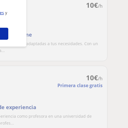
10
€
/h
ies
y
ales u online
 Latín y Griego, adaptadas a tus necesidades. Con un
...
10
€
/h
Primera clase gratis
de experiencia
xperiencia como profesora en una universidad de
rofes...