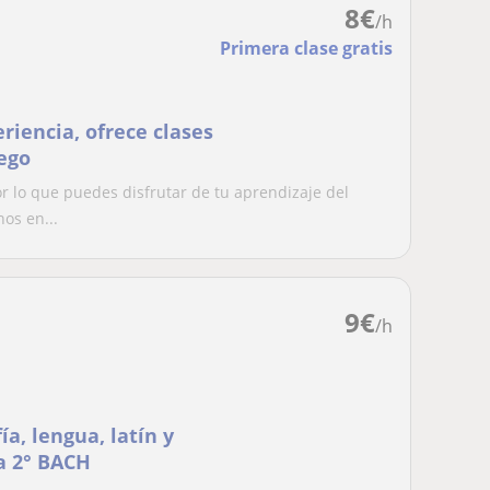
8
€
/h
Primera clase gratis
riencia, ofrece clases
iego
r lo que puedes disfrutar de tu aprendizaje del
os en...
9
€
/h
ía, lengua, latín y
 a 2° BACH