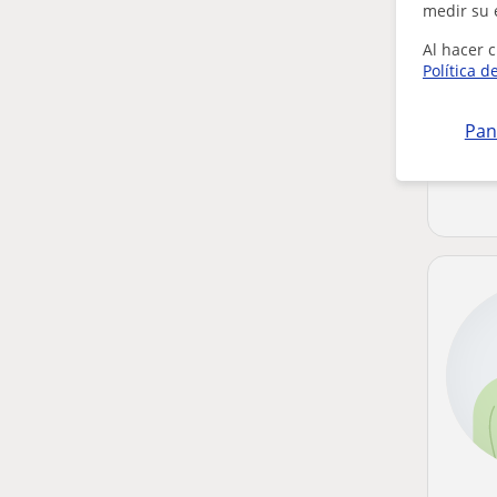
medir su 
Al hacer c
Política d
Pan