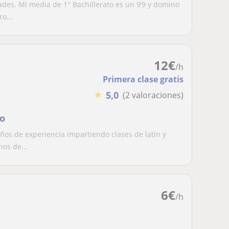
des. Mi media de 1° Bachillerato es un 9’9 y domino
o...
12
€
/h
Primera clase gratis
★
5,0
(2 valoraciones)
go
os de experiencia impartiendo clases de latín y
os de...
6
€
/h