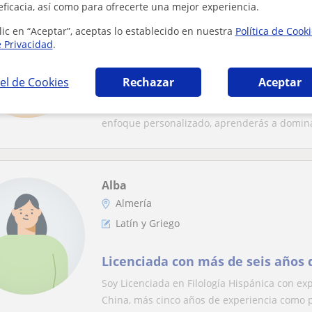
eficacia, así como para ofrecerte una mejor experiencia.
Natalia
Almería
lic en “Aceptar”, aceptas lo establecido en nuestra
Política de Cook
e Privacidad
.
Latín y Griego
el de Cookies
Rechazar
Aceptar
Clases de Latín y Griego presenci
Soy Natalia y ofrezco clases particulares de
enfoque personalizado, aprenderás a domina
Alba
Almería
Latín y Griego
Licenciada con más de seis años 
Soy Licenciada en Filología Hispánica con e
China, más cinco años de experiencia como p