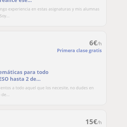
realice ese
ngo experiencia en estas asignaturas y mis alumnas
oy...
6
€
/h
Primera clase gratis
lemáticas para todo
ESO hasta 2 de
te a su ritmo
entos a todo aquel que los necesite, no dudes en
 de...
15
€
/h