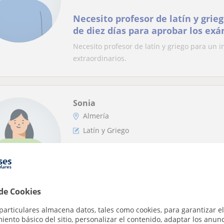
Necesito profesor de latín y grie
de diez días para aprobar los ex
extraordinarios
Necesito profesor de latín y griego para un 
extraordinarios.
Sonia
Almería
Latín y Griego
Diplomada en clásicas: Latín y Gr
Tengo más de veinte años de experiencia en l
domicilio y en Almería capital.
 de Cookies
particulares almacena datos, tales como cookies, para garantizar el
ento básico del sitio, personalizar el contenido, adaptar los anunc