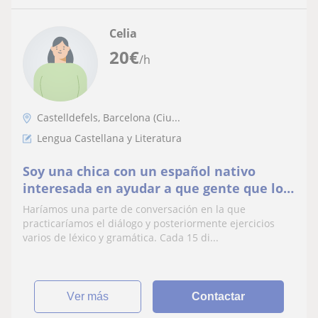
Celia
20
€
/h
Castelldefels, Barcelona (Ciu...
Lengua Castellana y Literatura
Soy una chica con un español nativo
interesada en ayudar a que gente que lo
necesite aprenda la lengua
Haríamos una parte de conversación en la que
practicaríamos el diálogo y posteriormente ejercicios
varios de léxico y gramática. Cada 15 di...
ver más
Contactar