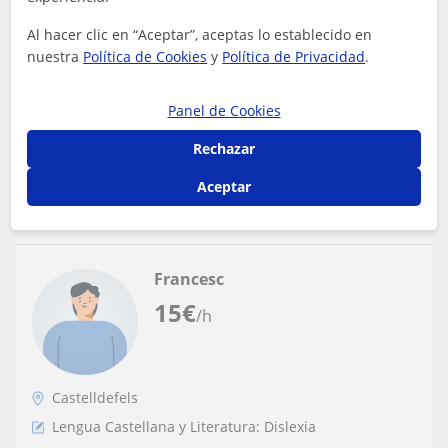
Profesor particular experto en lengua
castellana y catalana. Con experiencia
Al hacer clic en “Aceptar”, aceptas lo establecido en
con el trato de infantes.
nuestra
Política de Cookies
y
Política de Privacidad
.
Dispongo de fines de semanas enteros por si necesitan
mayor cuidado para el niño. Preparación de materias y
clases de orientación para sabe...
Panel de Cookies
Rechazar
ver más
Contactar
Aceptar
Francesc
15
€
/h
Castelldefels
Lengua Castellana y Literatura: Dislexia