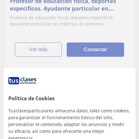
Profesor de educación fisica, deportes
específicos. Ayudante particular en
materias de primaria
Profesor de educación fisica, deportes específicos.
Ayudante particular en materias de primaria.
ver más
Contactar
Hugo
11
€
/h
Política de Cookies
Tusclasesparticulares almacena datos, tales como cookies,
Barcelona (Ciudad), Hospitale...
para garantizar el funcionamiento básico del sitio,
personalizar el contenido, adaptar los anuncios y medir
Lengua Castellana y Literatura
su eficacia, así como para ofrecerte una mejor
experiencia.