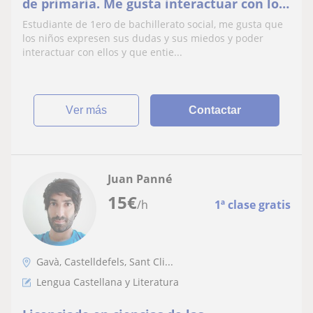
de primaria. Me gusta interactuar con los
niños, que aporten sus ideas, sus dudas y
Estudiante de 1ero de bachillerato social, me gusta que
yo ooder solucionarlas!
los niños expresen sus dudas y sus miedos y poder
interactuar con ellos y que entie...
ver más
Contactar
Juan Panné
15
€
/h
1ª clase gratis
Gavà, Castelldefels, Sant Cli...
Lengua Castellana y Literatura