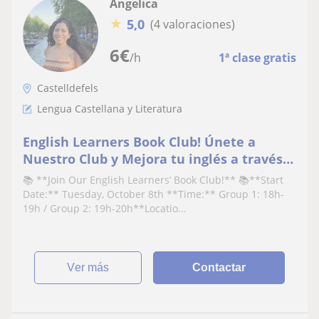
Angelica
★
5,0
(4 valoraciones)
6
€
/h
1ª clase gratis
Castelldefels
Lengua Castellana y Literatura
English Learners Book Club! Únete a
Nuestro Club y Mejora tu inglés a través
de la lectura y la conversación!
📚 **Join Our English Learners’ Book Club!** 📚**Start
Date:** Tuesday, October 8th **Time:** Group 1: 18h-
19h / Group 2: 19h-20h**Locatio...
ver más
Contactar