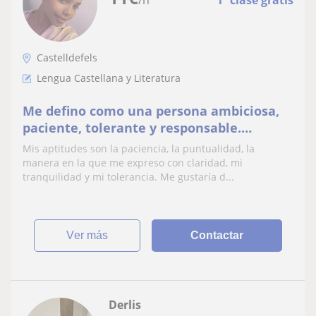
Castelldefels
Lengua Castellana y Literatura
Me defino como una persona ambiciosa,
paciente, tolerante y responsable.
También soy una chica muy simpática y
Mis aptitudes son la paciencia, la puntualidad, la
gustaría impartir clases a primaria y ESO
manera en la que me expreso con claridad, mi
tranquilidad y mi tolerancia. Me gustaría d...
ver más
Contactar
Derlis