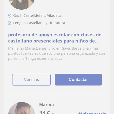
Gavà, Castelldefels, Viladeca...
Lengua Castellana y Literatura
profesora de apoyo escolar con clases de
castellano presenciales para niños de
primaria y de la ESO
Me llamo María Llenas, vivo en Gavà, Barcelona y mis
puntos fuertes es que soy una persona organizada y con
paciencia.Tengo experiencia, ya...
ver más
Contactar
Marina
11
€
/h
1ª clase gratis