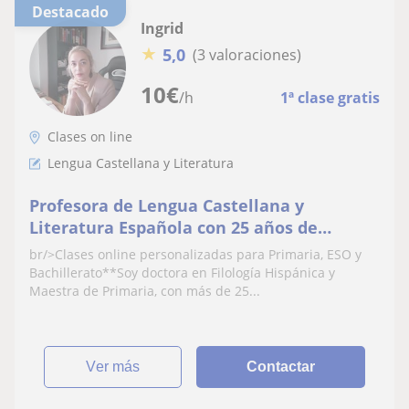
Destacado
Ingrid
★
5,0
(3 valoraciones)
10
€
/h
1ª clase gratis
Clases on line
Lengua Castellana y Literatura
Profesora de Lengua Castellana y
Literatura Española con 25 años de
experiencia
br/>Clases online personalizadas para Primaria, ESO y
Bachillerato**Soy doctora en Filología Hispánica y
Maestra de Primaria, con más de 25...
ver más
Contactar