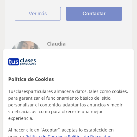
ver más
Contactar
Claudia
12
€
/h
Política de Cookies
Cubas De La Sagra, Casarrubue...
Lengua Castellana y Literatura
Tusclasesparticulares almacena datos, tales como cookies,
para garantizar el funcionamiento básico del sitio,
Profesora de Lengua Castellana e Inglés
personalizar el contenido, adaptar los anuncios y medir
apto para todas las edades y niveles.
su eficacia, así como para ofrecerte una mejor
experiencia.
Actualmente soy una estudiante de magisterio de
educación primaria que está terminando de cursar la
Al hacer clic en “Aceptar”, aceptas lo establecido en
carrera. Tengo experiencia dando clases...
nuestra
Política de Cookies
y
Política de Privacidad
.