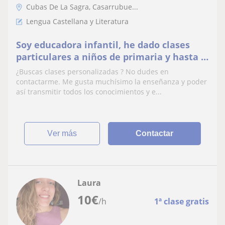
Cubas De La Sagra, Casarrubue...
Lengua Castellana y Literatura
Soy educadora infantil, he dado clases
particulares a niños de primaria y hasta 2
de la eso, de cualquier asignatura menos
¿Buscas clases personalizadas ? No dudes en
francés
contactarme. Me gusta muchísimo la enseñanza y poder
así transmitir todos los conocimientos y e...
ver más
Contactar
Laura
10
€
/h
1ª clase gratis