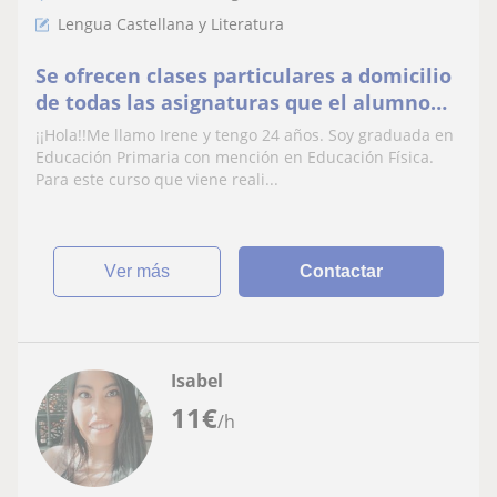
Lengua Castellana y Literatura
Se ofrecen clases particulares a domicilio
de todas las asignaturas que el alumno
necesite
¡¡Hola!!Me llamo Irene y tengo 24 años. Soy graduada en
Educación Primaria con mención en Educación Física.
Para este curso que viene reali...
ver más
Contactar
Isabel
11
€
/h