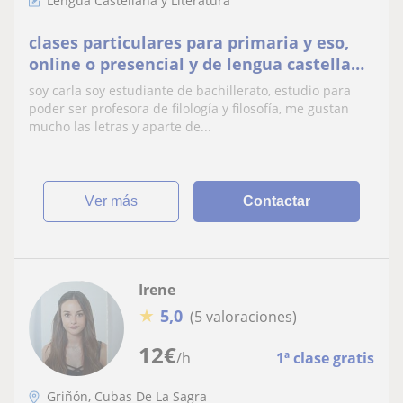
Lengua Castellana y Literatura
clases particulares para primaria y eso,
online o presencial y de lengua castellana
y literatura, latín o francés
soy carla soy estudiante de bachillerato, estudio para
poder ser profesora de filología y filosofía, me gustan
mucho las letras y aparte de...
ver más
Contactar
Irene
★
5,0
(5 valoraciones)
12
€
/h
1ª clase gratis
Griñón, Cubas De La Sagra